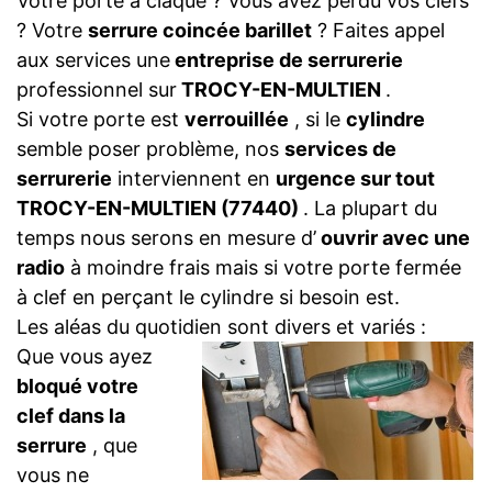
Votre porte a claqué ? Vous avez perdu vos clefs
? Votre
serrure coincée barillet
? Faites appel
aux services une
entreprise de serrurerie
professionnel sur
TROCY-EN-MULTIEN
.
Si votre porte est
verrouillée
, si le
cylindre
semble poser problème, nos
services de
serrurerie
interviennent en
urgence sur tout
TROCY-EN-MULTIEN (77440)
. La plupart du
temps nous serons en mesure d’
ouvrir avec une
radio
à moindre frais mais si votre porte fermée
à clef en perçant le cylindre si besoin est.
Les aléas du quotidien sont divers et variés :
Que vous ayez
bloqué votre
clef dans la
serrure
, que
vous ne