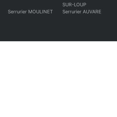
SUR-LOUP
Serrurier MOULINET
Serrurier AUVARE