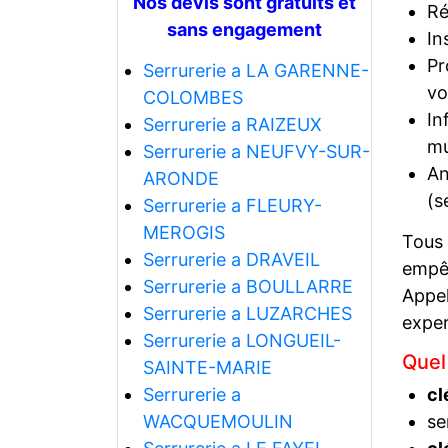
Nos devis sont gratuits et
Ré
sans engagement
In
Pr
Serrurerie a LA GARENNE-
vo
COLOMBES
In
Serrurerie a RAIZEUX
mu
Serrurerie a NEUFVY-SUR-
An
ARONDE
(s
Serrurerie a FLEURY-
MEROGIS
Tous
Serrurerie a DRAVEIL
empêc
Serrurerie a BOULLARRE
Appel
Serrurerie a LUZARCHES
exper
Serrurerie a LONGUEIL-
Quel
SAINTE-MARIE
Serrurerie a
cl
WACQUEMOULIN
se