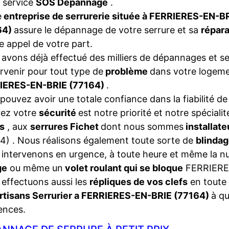
 service
SOS Dépannage
.
e
entreprise de serrurerie située à FERRIERES-EN-B
64)
assure le dépannage de votre serrure et sa
répara
e appel de votre part.
avons déjà effectué des milliers de dépannages et se
ervenir pour tout type de
problème
dans votre logeme
IERES-EN-BRIE (77164)
.
pouvez avoir une totale confiance dans la fiabilité de
rez votre
sécurité
est notre priorité et notre spéciali
s
, aux
serrures Fichet
dont nous sommes
installat
4) . Nous réalisons également toute sorte de
blinda
intervenons en urgence, à toute heure et même la nui
ge
ou même un
volet roulant qui se bloque
FERRIERE
effectuons aussi les
répliques de vos clefs
en toute 
rtisans Serrurier a FERRIERES-EN-BRIE (77164)
à q
ences.