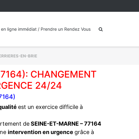
 en ligne immédiat / Prendre un Rendez Vous
ERRIERES-EN-BRIE
(77164): CHANGEMENT
RGENCE 24/24
7164)
 qualité
est un exercice difficile à
artement de
SEINE-ET-MARNE – 77164
une
intervention en urgence
grâce à