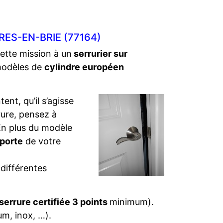
ES-EN-BRIE (77164)
cette mission à un
serrurier sur
 modèles de
cylindre européen
ent, qu’il s’agisse
rure, pensez à
. En plus du modèle
 porte
de votre
 différentes
serrure certifiée 3 points
minimum).
um, inox, …).