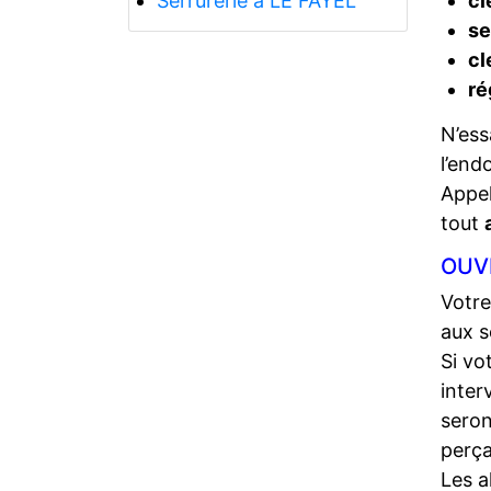
Serrurerie a LE FAYEL
cl
se
cl
ré
N’ess
l’end
Appel
tout
OUVE
Votre
aux s
Si vo
inter
seron
perça
Les a