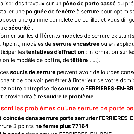
aliser des travaux sur un
pêne de porte cassé
ou pré
staller une
poignée de fenêtre
à serrure pour optimise
oposer une gamme complète de barillet et vous diriger
tre
sécurité
.
former sur les différents modèles de serrure existant
ltipoint, modèles de
serrure encastrée
ou en appliqu
ticiper les
tentatives d’effraction
: information sur l
elon le modèle de coffre, de
têtière
, …).
 ces
soucis de serrure
peuvent avoir de lourdes con
hant de pouvoir pénétrer à l’intérieur de votre domi
ez notre entreprise de
serrurerie FERRIERES-EN-BR
t proviendra à
résoudre le problème
 sont les problèmes qu’une serrure de porte pe
é coincée dans serrure porte serrurier FERRIERES-
rrure 3 points
ne ferme plus 77164