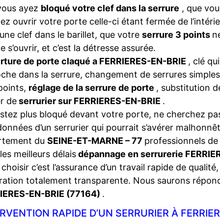
vous ayez
bloqué votre clef dans la serrure
, que vou
iez ouvrir votre porte celle-ci étant fermée de l’intéri
une clef dans le barillet, que votre
serrure 3 points
n
e s’ouvrir, et c’est la détresse assurée.
rture de porte claqué a FERRIERES-EN-BRIE
, clé qui
che dans la serrure, changement de serrures simples
points,
réglage de la serrure de porte
, substitution 
r de
serrurier sur FERRIERES-EN-BRIE
.
stez plus bloqué devant votre porte, ne cherchez pas
onnées d’un serrurier qui pourrait s’avérer malhonnêt
rtement du
SEINE-ET-MARNE – 77
professionnels de 
les meilleurs délais
dépannage en serrurerie FERRI
choisir c’est l’assurance d’un travail rapide de qualité,
ration totalement transparente. Nous saurons répon
IERES-EN-BRIE (77164)
.
RVENTION RAPIDE D’UN SERRURIER À FERRIER