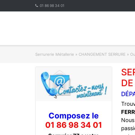
Skip
01 86 98 34 01
to
content
Serrurerie Métallerie
»
CHANGEMENT SERRURE » Ouve
SE
DE
DÉPA
Trouv
FERR
Composez le
Nous
01 86 98 34 01
passi