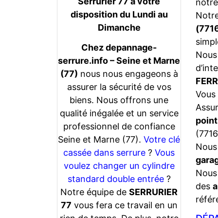
Serrurier 77 a votre
notre
disposition du Lundi au
Notr
Dimanche
(771
simpl
Chez depannage-
Nous 
serrure.info – Seine et Marne
d’int
(77)
nous nous engageons à
FERR
assurer la sécurité de vos
Vous 
biens. Nous offrons une
Assu
qualité inégalée et un service
point
professionnel de confiance
(7716
Seine et Marne (77).
Votre clé
Nous 
cassée dans serrure
?
Vous
gara
voulez changer un cylindre
Nous 
standard double entrée
?
des
a
Notre équipe de
SERRURIER
référ
77
vous fera ce travail en un