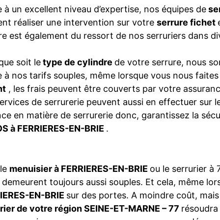
 à un excellent niveau d’expertise, nos équipes de
se
nt réaliser une intervention sur votre
serrure fichet
re est également du ressort de nos serruriers dans
que soit le
type de cylindre
de votre serrure, nous so
 à nos tarifs souples, même lorsque vous nous faite
nt
, les frais peuvent être couverts par votre assura
ervices de serrurerie peuvent aussi en effectuer sur 
ce en matière de serrurerie donc, garantissez la séc
S à FERRIERES-EN-BRIE
.
 le
menuisier à FERRIERES-EN-BRIE
ou le serrurier 
s
demeurent toujours aussi souples. Et cela, même lo
IERES-EN-BRIE
sur des portes. A moindre coût, mais 
urier de votre région SEINE-ET-MARNE – 77
résoudra