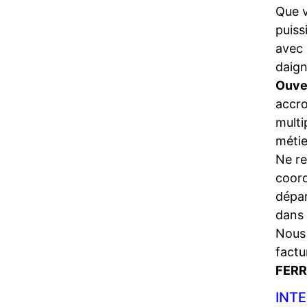
Que 
puiss
avec 
daign
Ouve
accro
multi
métie
Ne re
coord
dépa
dans 
Nous 
factu
FERR
INTE