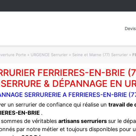
Devis
rture Porte » URGENCE Serrurier
»
Seine et Marne (77) Serrurier
»
F
RRURIER FERRIERES-EN-BRIE 
 SERRURE & DÉPANNAGE EN U
NNAGE SERRURERIE A FERRIERES-EN-BRIE (7
er un serrurier de confiance qui réalise un
travail de
IERES-EN-BRIE
.
 sommes de véritables
artisans serruriers
sur le dép
onnés par notre métier et toujours disponibles pour 