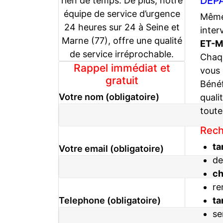
DÉPA
rien de temps. De plus, notre
équipe de service d’urgence
Même 
24 heures sur 24 à Seine et
inter
Marne (77), offre une qualité
ET-M
de service irréprochable.
Chaqu
Rappel immédiat et
vous
gratuit
Bénéf
Votre nom (obligatoire)
quali
toute
Rech
ta
Votre email (obligatoire)
de
c
re
ta
Telephone (obligatoire)
se