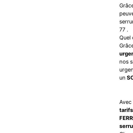
Grâce
peuve
serru
77 .
Quel 
Grâce
urge
nos s
urgen
un
SO
Avec
tarif
FERR
serr