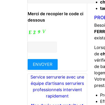
c
ta
Merci de recopier le code ci
PROB
dessous
Besoi
FERR
exist
Lors
de
ch
vérif
de ba
logem
Service serrurerie avec une
Votr
équipe d’artisans serruriers
prest
professionnels intervient
Pr
rapidement
Ef