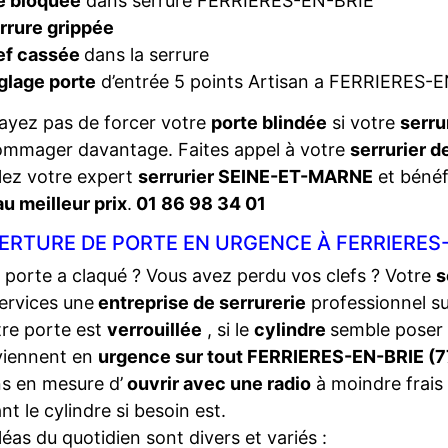
é bloquée
dans serrure FERRIERES-EN-BRIE
rrure grippée
ef cassée
dans la serrure
glage porte
d’entrée 5 points Artisan a FERRIERES-
ayez pas de forcer votre
porte blindée
si votre
serru
ommager davantage. Faites appel à votre
serrurier 
ez votre expert
serrurier SEINE-ET-MARNE
et bénéfi
au meilleur prix
.
01 86 98 34 01
RTURE DE PORTE EN URGENCE À FERRIERES-
 porte a claqué ? Vous avez perdu vos clefs ? Votre
s
ervices une
entreprise de serrurerie
professionnel s
tre porte est
verrouillée
, si le
cylindre
semble poser
viennent en
urgence sur tout FERRIERES-EN-BRIE (
s en mesure d’
ouvrir avec une radio
à moindre frais 
nt le cylindre si besoin est.
léas du quotidien sont divers et variés :