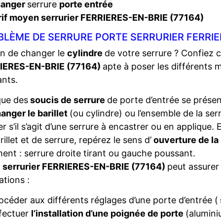
hanger
serrure
porte entrée
rif moyen serrurier FERRIERES-EN-BRIE (77164)
LÈME DE SERRURE PORTE SERRURIER FERRIER
n de changer le
cylindre
de votre serrure ? Confiez 
IERES-EN-BRIE (77164)
apte à poser les différents
ants.
que des
soucis de serrure
de porte d’entrée se présent
anger le barillet
(ou cylindre) ou l’ensemble de la ser
ier s’il s’agit d’une serrure à encastrer ou en applique
rillet et de serrure, repérez le sens d’
ouverture de la
ent : serrure droite tirant ou gauche poussant.
e
serrurier FERRIERES-EN-BRIE (77164)
peut assurer
ations :
océder aux différents réglages d’une porte d’entrée (
fectuer
l’installation d’une poignée de porte
(alumini