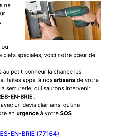
s ne
eur
e
 ou
de clefs spéciales, voici notre cœur de
 au petit bonheur la chance les
e, faites appel à nos
artisans
de votre
la serrurerie, qui saurons intervenir
ERES-EN-BRIE
.
 avec un devis clair ainsi qu’une
dre en
urgence
à votre
SOS
ES-EN-BRIE (77164)