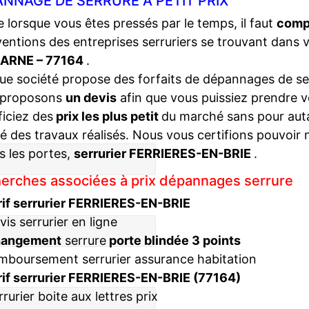
NNAGE DE SERRURE À PETIT PRIX
lorsque vous êtes pressés par le temps, il faut
compa
ventions des entreprises serruriers se trouvant dans 
ARNE – 77164
.
e société propose des forfaits de dépannages de ser
 proposons
un devis
afin que vous puissiez prendre v
iciez des
prix les plus petit
du marché sans pour autan
té des travaux réalisés. Nous vous certifions pouvoir 
s les portes,
serrurier FERRIERES-EN-BRIE
.
erches associées à prix dépannages serrure
rif serrurier FERRIERES-EN-BRIE
vis serrurier en ligne
hangement
serrure
porte blindée 3 points
mboursement serrurier assurance habitation
rif serrurier FERRIERES-EN-BRIE (77164)
rrurier boite aux lettres prix