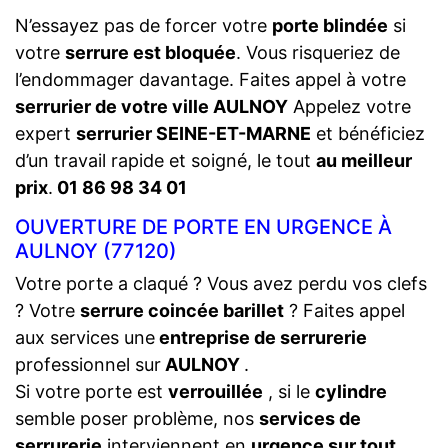
N’essayez pas de forcer votre
porte blindée
si
votre
serrure est bloquée
. Vous risqueriez de
l’endommager davantage. Faites appel à votre
serrurier de votre ville AULNOY
Appelez votre
expert
serrurier SEINE-ET-MARNE
et bénéficiez
d’un travail rapide et soigné, le tout
au meilleur
prix
.
01 86 98 34 01
OUVERTURE DE PORTE EN URGENCE À
AULNOY (77120)
Votre porte a claqué ? Vous avez perdu vos clefs
? Votre
serrure coincée barillet
? Faites appel
aux services une
entreprise de serrurerie
professionnel sur
AULNOY
.
Si votre porte est
verrouillée
, si le
cylindre
semble poser problème, nos
services de
serrurerie
interviennent en
urgence sur tout