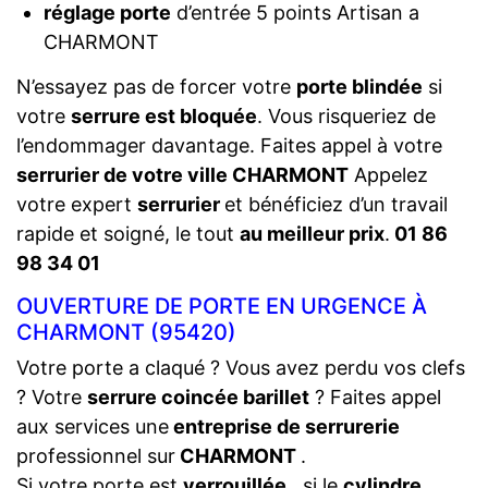
réglage porte
d’entrée 5 points Artisan a
CHARMONT
N’essayez pas de forcer votre
porte blindée
si
votre
serrure est bloquée
. Vous risqueriez de
l’endommager davantage. Faites appel à votre
serrurier de votre ville CHARMONT
Appelez
votre expert
serrurier
et bénéficiez d’un travail
rapide et soigné, le tout
au meilleur prix
.
01 86
98 34 01
OUVERTURE DE PORTE EN URGENCE À
CHARMONT (95420)
Votre porte a claqué ? Vous avez perdu vos clefs
? Votre
serrure coincée barillet
? Faites appel
aux services une
entreprise de serrurerie
professionnel sur
CHARMONT
.
Si votre porte est
verrouillée
, si le
cylindre