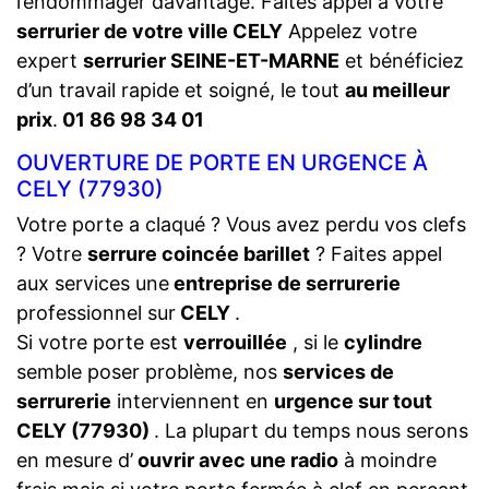
l’endommager davantage. Faites appel à votre
serrurier de votre ville CELY
Appelez votre
expert
serrurier SEINE-ET-MARNE
et bénéficiez
d’un travail rapide et soigné, le tout
au meilleur
prix
.
01 86 98 34 01
OUVERTURE DE PORTE EN URGENCE À
CELY (77930)
Votre porte a claqué ? Vous avez perdu vos clefs
? Votre
serrure coincée barillet
? Faites appel
aux services une
entreprise de serrurerie
professionnel sur
CELY
.
Si votre porte est
verrouillée
, si le
cylindre
semble poser problème, nos
services de
serrurerie
interviennent en
urgence sur tout
CELY (77930)
. La plupart du temps nous serons
en mesure d’
ouvrir avec une radio
à moindre