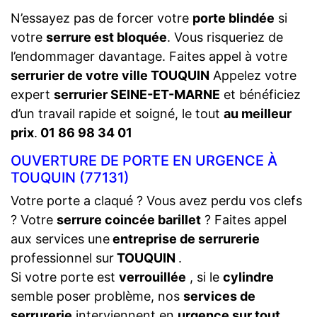
N’essayez pas de forcer votre
porte blindée
si
votre
serrure est bloquée
. Vous risqueriez de
l’endommager davantage. Faites appel à votre
serrurier de votre ville TOUQUIN
Appelez votre
expert
serrurier SEINE-ET-MARNE
et bénéficiez
d’un travail rapide et soigné, le tout
au meilleur
prix
.
01 86 98 34 01
OUVERTURE DE PORTE EN URGENCE À
TOUQUIN (77131)
Votre porte a claqué ? Vous avez perdu vos clefs
? Votre
serrure coincée barillet
? Faites appel
aux services une
entreprise de serrurerie
professionnel sur
TOUQUIN
.
Si votre porte est
verrouillée
, si le
cylindre
semble poser problème, nos
services de
serrurerie
interviennent en
urgence sur tout