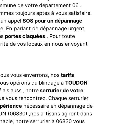
commune de votre département 06 .
mmes toujours aptes à vous satisfaire.
s un appel
SOS pour un dépannage
nce. En parlant de dépannage urgent,
les
portes claquées
. Pour toute
urité de vos locaux en nous envoyant
 nous vous enverrons, nos
tarifs
nous opérons du blindage à
TOUDON
lais aussi, notre
serrurier de votre
ue vous rencontrez. Chaque serrurier
périence
nécessaire en dépannage de
DON (06830) ,nos artisans agiront dans
ochable, notre serrurier à 06830 vous