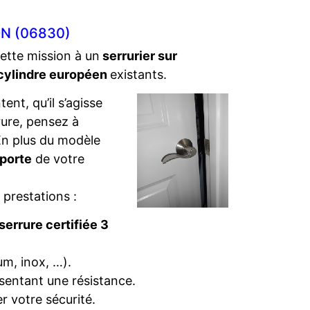
N (06830)
cette mission à un
serrurier sur
cylindre européen
existants.
ent, qu’il s’agisse
rure, pensez à
. En plus du modèle
 porte
de votre
 prestations :
serrure certifiée 3
um, inox, …).
sentant une résistance.
r votre sécurité.