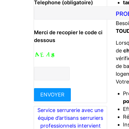
ta
Telephone (obligatoire)
PRO
Besoi
TOUD
Merci de recopier le code ci
dessous
Lors
de
ch
vérif
de ba
logem
Votr
Pr
po
Ef
Service serrurerie avec une
Ré
équipe d’artisans serruriers
In
professionnels intervient