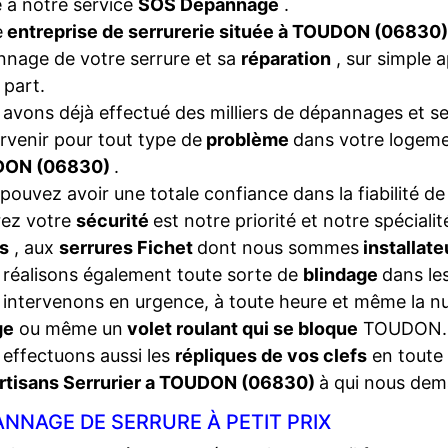
 à notre service
SOS Dépannage
.
e
entreprise de serrurerie située à TOUDON (06830
nage de votre serrure et sa
réparation
, sur simple 
 part.
avons déjà effectué des milliers de dépannages et se
ervenir pour tout type de
problème
dans votre logeme
ON (06830)
.
pouvez avoir une totale confiance dans la fiabilité de
rez votre
sécurité
est notre priorité et notre spéciali
s
, aux
serrures Fichet
dont nous sommes
installat
réalisons également toute sorte de
blindage
dans les
intervenons en urgence, à toute heure et même la nui
ge
ou même un
volet roulant qui se bloque
TOUDON.
effectuons aussi les
répliques de vos clefs
en toute 
rtisans Serrurier a TOUDON (06830)
à qui nous dem
NNAGE DE SERRURE À PETIT PRIX