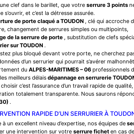
une clef dans le barillet, que votre
serrure 3 points
n
e s’ouvrir, et c’est la détresse assurée.
rture de porte claqué a TOUDON
, clé qui accroche d
re, changement de serrures simples ou multipoints,
ge de la serrure de porte
, substitution de clefs spéc
urier sur TOUDON
.
stez plus bloqué devant votre porte, ne cherchez pas
onnées d’un serrurier qui pourrait s’avérer malhonnêt
rtement du
ALPES-MARITIMES – 06
professionnels de
les meilleurs délais
dépannage en serrurerie TOUD
choisir c’est l’assurance d’un travail rapide de qualité,
ration totalement transparente. Nous saurons répon
30)
.
RVENTION RAPIDE D’UN SERRURIER À TOUDO
 à un excellent niveau d’expertise, nos équipes de
se
ser une intervention sur votre
serrure fichet
en cas d