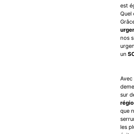
est é
Quel 
Grâce
urge
nos s
urgen
un
SO
Avec
demeu
sur d
régi
que n
serru
les p