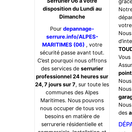
Serrurier 06 a votre
grâce
disposition du Lundi au
Notr
Dimanche
dépan
votre
Pour
depannage-
Nous 
serrure.info/ALPES-
d’int
MARITIMES (06)
, votre
TOUD
sécurité passe avant tout.
Vous 
C’est pourquoi nous offrons
Assu
des services de
serrurier
point
professionnel 24 heures sur
Nous 
24, 7 jours sur 7
, sur toute les
Nous 
communes des Alpes
gara
Maritimes. Nous pouvons
Nous 
nous occuper de tous vos
des
a
besoins en matière de
DÉPA
serrurerie résidentielle et