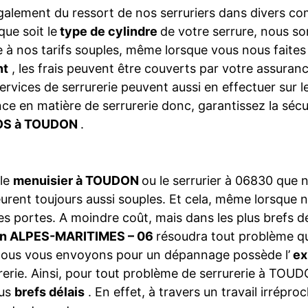
galement du ressort de nos serruriers dans divers 
que soit le
type de cylindre
de votre serrure, nous so
 à nos tarifs souples, même lorsque vous nous faite
nt
, les frais peuvent être couverts par votre assura
ervices de serrurerie peuvent aussi en effectuer sur 
ce en matière de serrurerie donc, garantissez la séc
S à TOUDON
.
 le
menuisier à TOUDON
ou le serrurier à 06830 que
rent toujours aussi souples. Et cela, même lorsque 
es portes. A moindre coût, mais dans les plus brefs dé
on ALPES-MARITIMES – 06
résoudra tout problème q
ous vous envoyons pour un dépannage possède l’
ex
rerie. Ainsi, pour tout problème de serrurerie à TOU
lus
brefs délais
. En effet, à travers un travail irrépr