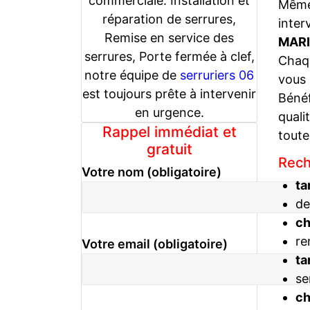
commerciale. Installation et
Même 
réparation de serrures,
inter
Remise en service des
MARI
serrures, Porte fermée à clef,
Chaqu
notre équipe de
serruriers 06
vous
est toujours prête à intervenir
Bénéf
en urgence.
quali
Rappel immédiat et
toute
gratuit
Rech
Votre nom (obligatoire)
ta
de
c
re
Votre email (obligatoire)
ta
se
c