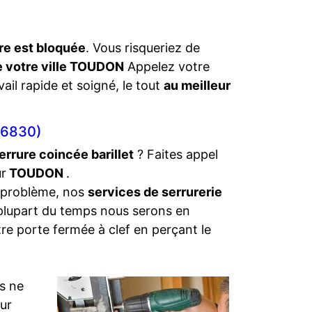
re est bloquée
. Vous risqueriez de
e votre ville TOUDON
Appelez votre
vail rapide et soigné, le tout
au meilleur
6830)
errure coincée barillet
? Faites appel
ur
TOUDON
.
 problème, nos
services de serrurerie
 plupart du temps nous serons en
tre porte fermée à clef en perçant le
s ne
eur