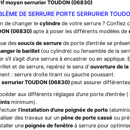
rif moyen serrurier TOUDON (06830)
BLÈME DE SERRURE PORTE SERRURIER TOUDO
n de changer le
cylindre
de votre serrure ? Confiez 
ON (06830)
apte à poser les différents modèles de
que des
soucis de serrure
de porte d’entrée se présent
anger le barillet
(ou cylindre) ou l’ensemble de la ser
ier s’il s’agit d’une serrure à encastrer ou en applique
rillet et de serrure, repérez le sens d’
ouverture de la
ent : serrure droite tirant ou gauche poussant.
e
serrurier TOUDON (06830)
peut assurer différentes
océder aux différents réglages d’une porte d’entrée (
ints
minimum).
fectuer
l’installation d’une poignée de porte
(alumini
aliser des travaux sur un
pêne de porte cassé
ou pré
staller une
poignée de fenêtre
à serrure pour optimise