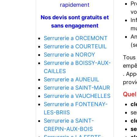
Pr
rapidement
vo
Nos devis sont gratuits et
In
sans engagement
mu
An
Serrurerie a ORCEMONT
(s
Serrurerie a COURTEUIL
Serrurerie a NOROY
Tous
Serrurerie a BOISSY-AUX-
empêc
CAILLES
. App
Serrurerie a AUNEUIL
prov
Serrurerie a SAINT-MAUR
Quel
Serrurerie a VAUCHELLES
Serrurerie a FONTENAY-
cl
LES-BRIIS
se
Serrurerie a SAINT-
cl
CREPIN-AUX-BOIS
se