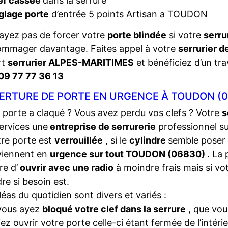
ef cassée
dans la serrure
glage porte
d’entrée 5 points Artisan a TOUDON
ayez pas de forcer votre
porte blindée
si votre
serru
ommager davantage. Faites appel à votre
serrurier d
rt
serrurier ALPES-MARITIMES
et bénéficiez d’un tra
09 77 77 36 13
ERTURE DE PORTE EN URGENCE À TOUDON (0
 porte a claqué ? Vous avez perdu vos clefs ? Votre
s
ervices une
entreprise de serrurerie
professionnel s
tre porte est
verrouillée
, si le
cylindre
semble poser
viennent en
urgence sur tout TOUDON (06830)
. La
e d’
ouvrir avec une radio
à moindre frais mais si vo
dre si besoin est.
léas du quotidien sont divers et variés :
vous ayez
bloqué votre clef dans la serrure
, que vou
iez ouvrir votre porte celle-ci étant fermée de l’intéri