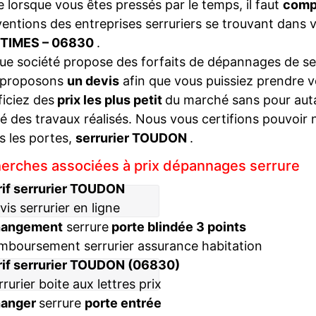
lorsque vous êtes pressés par le temps, il faut
compa
ventions des entreprises serruriers se trouvant dans 
TIMES – 06830
.
e société propose des forfaits de dépannages de ser
 proposons
un devis
afin que vous puissiez prendre v
iciez des
prix les plus petit
du marché sans pour autan
té des travaux réalisés. Nous vous certifions pouvoir 
s les portes,
serrurier TOUDON
.
erches associées à prix dépannages serrure
rif serrurier TOUDON
vis serrurier en ligne
hangement
serrure
porte blindée 3 points
mboursement serrurier assurance habitation
rif serrurier TOUDON (06830)
rrurier boite aux lettres prix
hanger
serrure
porte entrée