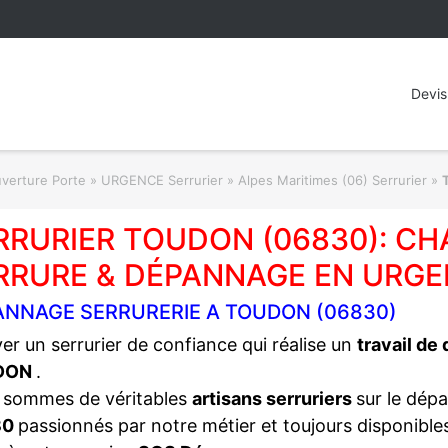
Devis
rture Porte » URGENCE Serrurier
»
Alpes Maritimes (06) Serrurier
»
RRURIER TOUDON (06830): C
RRURE & DÉPANNAGE EN URGE
ANNAGE SERRURERIE A TOUDON (06830)
er un serrurier de confiance qui réalise un
travail de
DON
.
 sommes de véritables
artisans serruriers
sur le dép
30
passionnés par notre métier et toujours disponibl