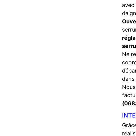
avec 
daign
Ouve
serru
régla
serr
Ne re
coord
dépa
dans 
Nous 
factu
(068
INTE
Grâce
réali