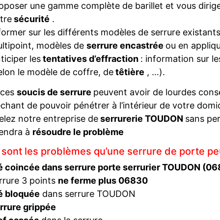
oposer une gamme complète de barillet et vous diriger
tre
sécurité
.
former sur les différents modèles de serrure existant
ltipoint, modèles de
serrure encastrée
ou en appliqu
ticiper les
tentatives d’effraction
: information sur l
elon le modèle de coffre, de
têtière
, …).
 ces
soucis de serrure
peuvent avoir de lourdes con
hant de pouvoir pénétrer à l’intérieur de votre domi
elez notre entreprise de
serrurerie TOUDON
sans per
iendra à
résoudre le problème
 sont les problèmes qu’une serrure de porte pe
é coincée dans serrure porte serrurier TOUDON (0
rrure 3 points
ne ferme plus 06830
é bloquée
dans serrure TOUDON
rrure grippée