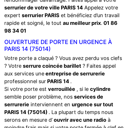
serrurier de votre ville PARIS 14
Appelez votre
expert
serrurier PARIS
et bénéficiez d’un travail
rapide et soigné, le tout
au meilleur prix
.
01 86
98 34 01
OUVERTURE DE PORTE EN URGENCE À
PARIS 14 (75014)
Votre porte a claqué ? Vous avez perdu vos clefs
? Votre
serrure coincée barillet
? Faites appel
aux services une
entreprise de serrurerie
professionnel sur
PARIS 14
.
Si votre porte est
verrouillée
, si le
cylindre
semble poser problème, nos
services de
serrurerie
interviennent en
urgence sur tout
PARIS 14 (75014)
. La plupart du temps nous
serons en mesure d’
ouvrir avec une radio
à
moindre frais mais si votre porte fermée à clef en