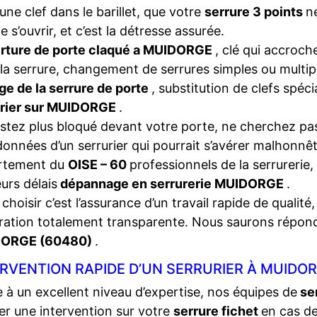
une clef dans le barillet, que votre
serrure 3 points
n
e s’ouvrir, et c’est la détresse assurée.
rture de porte claqué a MUIDORGE
, clé qui accroch
la serrure, changement de serrures simples ou multip
ge de la serrure de porte
, substitution de clefs spéc
urier sur MUIDORGE
.
stez plus bloqué devant votre porte, ne cherchez pas
onnées d’un serrurier qui pourrait s’avérer malhonnêt
rtement du
OISE – 60
professionnels de la serrurerie,
eurs délais
dépannage en serrurerie MUIDORGE
.
choisir c’est l’assurance d’un travail rapide de qualité,
ration totalement transparente. Nous saurons répon
ORGE (60480)
.
RVENTION RAPIDE D’UN SERRURIER À MUIDOR
 à un excellent niveau d’expertise, nos équipes de
se
ser une intervention sur votre
serrure fichet
en cas d