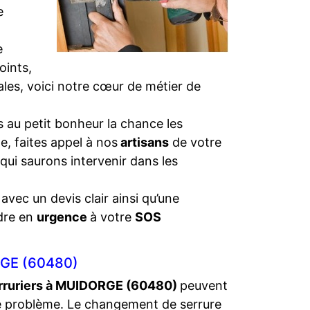
e
e
oints,
iales, voici notre cœur de métier de
 au petit bonheur la chance les
e, faites appel à nos
artisans
de votre
 qui saurons intervenir dans les
 avec un devis clair ainsi qu’une
dre en
urgence
à votre
SOS
GE (60480)
rruriers à MUIDORGE (60480)
peuvent
e problème. Le changement de serrure