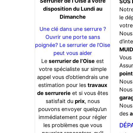
Serrurier de l’Oise a votre
SOS 
disposition du Lundi au
Notr
Dimanche
le dé
votre
Une clé dans une serrure ?
Nous 
Ouvrir une porte sans
d’int
poignée? Le serrurier de l’Oise
MUID
peut vous aider
Vous 
Le
serrurier de l’Oise
est
Assu
votre spécialiste sur simple
point
appel vous d’obtiendrais une
Nous 
estimation pour les
travaux
Nous 
de serrurerie
et si vous êtes
gara
satisfait du
prix
, nous
Nous 
pouvons envoyer quelqu’un
des
a
immédiatement pour régler
DÉPA
les problèmes que vous