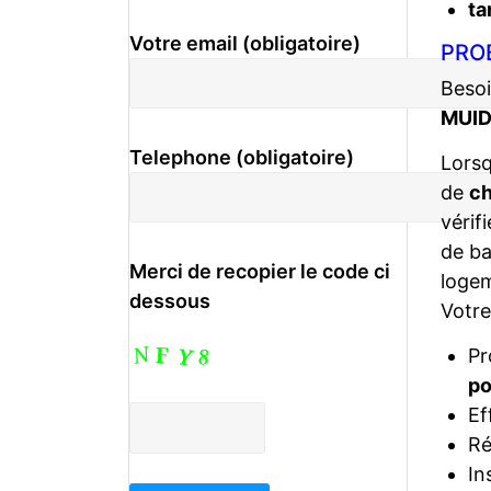
ta
Votre email (obligatoire)
PRO
Besoi
MUID
Telephone (obligatoire)
Lors
de
ch
vérif
de ba
Merci de recopier le code ci
logem
dessous
Votr
Pr
po
Ef
Ré
In