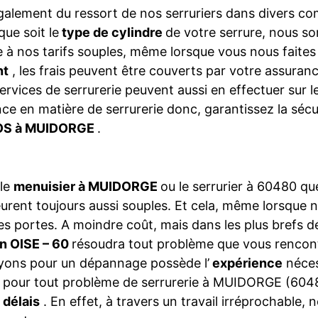
galement du ressort de nos serruriers dans divers 
que soit le
type de cylindre
de votre serrure, nous so
 à nos tarifs souples, même lorsque vous nous faite
nt
, les frais peuvent être couverts par votre assura
ervices de serrurerie peuvent aussi en effectuer sur 
ce en matière de serrurerie donc, garantissez la séc
S à MUIDORGE
.
 le
menuisier à MUIDORGE
ou le serrurier à 60480 q
rent toujours aussi souples. Et cela, même lorsque 
es portes. A moindre coût, mais dans les plus brefs dé
n OISE – 60
résoudra tout problème que vous rencont
yons pour un dépannage possède l’
expérience
néces
, pour tout problème de serrurerie à MUIDORGE (60480
 délais
. En effet, à travers un travail irréprochable, 