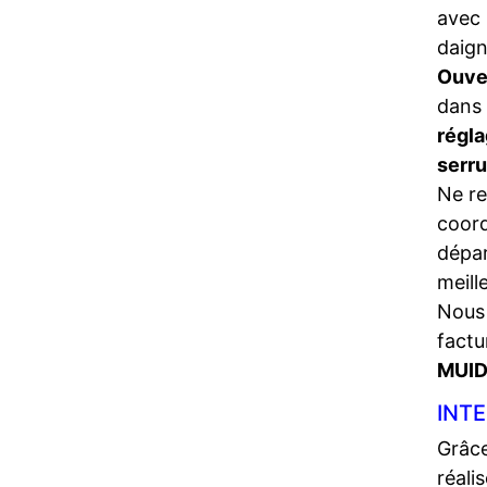
avec 
daign
Ouve
dans 
régla
serr
Ne re
coord
dépa
meill
Nous 
factu
MUID
INTE
Grâce
réali