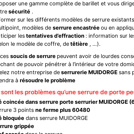
oposer une gamme complète de barillet et vous diriger
tre
sécurité
.
former sur les différents modèles de serrure existant
ltipoint, modèles de
serrure encastrée
ou en appliqu
ticiper les
tentatives d’effraction
: information sur l
elon le modèle de coffre, de
têtière
, …).
 ces
soucis de serrure
peuvent avoir de lourdes con
hant de pouvoir pénétrer à l’intérieur de votre domi
elez notre entreprise de
serrurerie MUIDORGE
sans 
iendra à
résoudre le problème
 sont les problèmes qu’une serrure de porte pe
é coincée dans serrure porte serrurier MUIDORGE 
rrure 3 points
ne ferme plus 60480
é bloquée
dans serrure MUIDORGE
rrure grippée