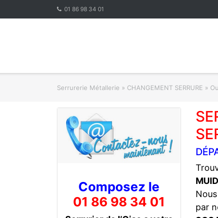
Skip
01 86 98 34 01
to
content
Serrurerie Métallerie
»
CHANGEMENT SERRURE » Ouve
SE
SE
DÉP
Trouv
MUI
Composez le
Nous
01 86 98 34 01
par n