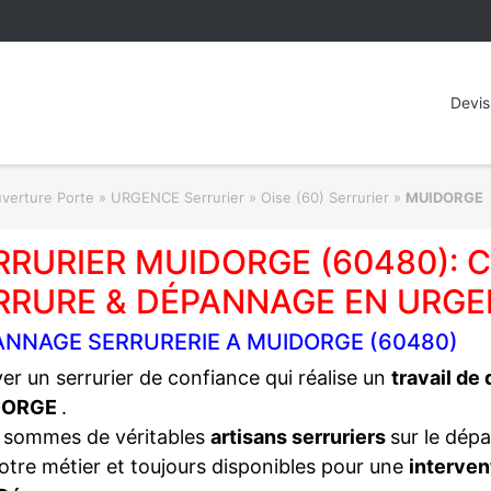
Devis
rture Porte » URGENCE Serrurier
»
Oise (60) Serrurier
»
MUIDORGE
RRURIER MUIDORGE (60480):
RRURE & DÉPANNAGE EN URGE
ANNAGE SERRURERIE A MUIDORGE (60480)
er un serrurier de confiance qui réalise un
travail de
DORGE
.
 sommes de véritables
artisans serruriers
sur le dép
otre métier et toujours disponibles pour une
interven