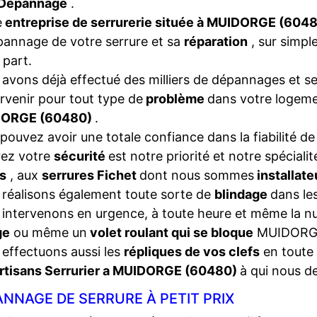
Dépannage
.
e
entreprise de serrurerie située à MUIDORGE (604
pannage de votre serrure et sa
réparation
, sur simpl
 part.
avons déjà effectué des milliers de dépannages et se
ervenir pour tout type de
problème
dans votre logeme
ORGE (60480)
.
pouvez avoir une totale confiance dans la fiabilité de
rez votre
sécurité
est notre priorité et notre spéciali
s
, aux
serrures Fichet
dont nous sommes
installat
réalisons également toute sorte de
blindage
dans les
intervenons en urgence, à toute heure et même la nui
ge
ou même un
volet roulant qui se bloque
MUIDORG
effectuons aussi les
répliques de vos clefs
en toute 
rtisans Serrurier a MUIDORGE (60480)
à qui nous d
NNAGE DE SERRURE À PETIT PRIX