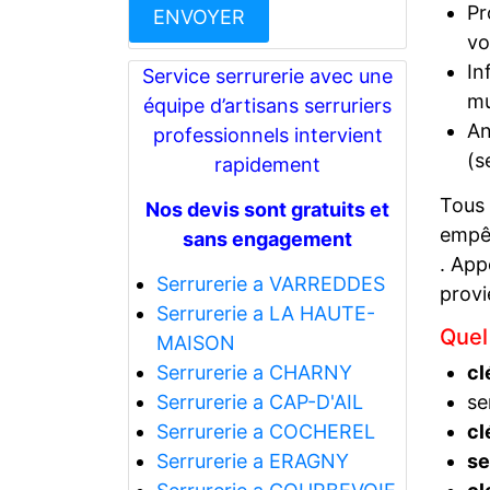
Pr
vo
In
Service serrurerie avec une
mu
équipe d’artisans serruriers
An
professionnels intervient
(s
rapidement
Tous
Nos devis sont gratuits et
empêc
sans engagement
. App
Serrurerie a VARREDDES
prov
Serrurerie a LA HAUTE-
Quel
MAISON
Serrurerie a CHARNY
cl
Serrurerie a CAP-D'AIL
se
Serrurerie a COCHEREL
cl
Serrurerie a ERAGNY
se