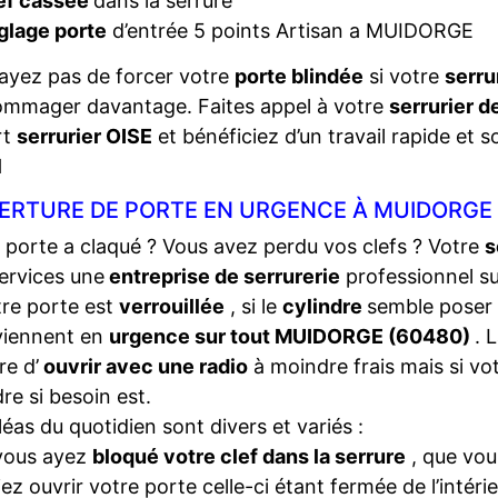
ef cassée
dans la serrure
glage porte
d’entrée 5 points Artisan a MUIDORGE
ayez pas de forcer votre
porte blindée
si votre
serru
ommager davantage. Faites appel à votre
serrurier 
rt
serrurier OISE
et bénéficiez d’un travail rapide et s
1
ERTURE DE PORTE EN URGENCE À MUIDORGE 
 porte a claqué ? Vous avez perdu vos clefs ? Votre
s
ervices une
entreprise de serrurerie
professionnel s
tre porte est
verrouillée
, si le
cylindre
semble poser
viennent en
urgence sur tout MUIDORGE (60480)
. 
e d’
ouvrir avec une radio
à moindre frais mais si vo
dre si besoin est.
léas du quotidien sont divers et variés :
vous ayez
bloqué votre clef dans la serrure
, que vou
iez ouvrir votre porte celle-ci étant fermée de l’intéri