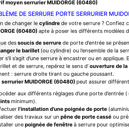
rif moyen serrurier MUIDORGE (60480)
BLÈME DE SERRURE PORTE SERRURIER MUIDO
n de changer le
cylindre
de votre serrure ? Confiez 
ORGE (60480)
apte à poser les différents modèles 
que des
soucis de serrure
de porte d’entrée se présent
anger le barillet
(ou cylindre) ou l’ensemble de la ser
ier s’il s’agit d’une serrure à encastrer ou en applique
rillet et de serrure, repérez le sens d’
ouverture de la
ent : serrure droite tirant ou gauche poussant.
e
serrurier MUIDORGE (60480)
peut assurer différent
océder aux différents réglages d’une porte d’entrée (
ints
minimum).
fectuer
l’installation d’une poignée de porte
(alumini
aliser des travaux sur un
pêne de porte cassé
ou pré
staller une
poignée de fenêtre
à serrure pour optimise