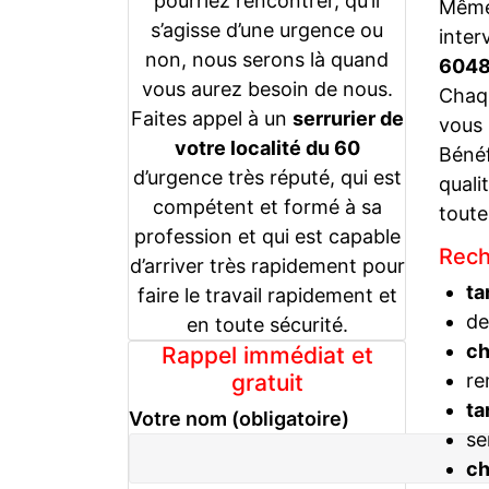
pourriez rencontrer, qu’il
Même 
s’agisse d’une urgence ou
inter
non, nous serons là quand
604
vous aurez besoin de nous.
Chaqu
Faites appel à un
serrurier de
vous
votre localité du 60
Bénéf
d’urgence très réputé, qui est
quali
compétent et formé à sa
toute
profession et qui est capable
Rech
d’arriver très rapidement pour
ta
faire le travail rapidement et
de
en toute sécurité.
c
Rappel immédiat et
gratuit
re
ta
Votre nom (obligatoire)
se
c