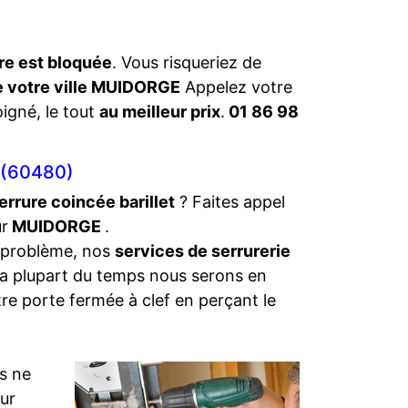
re est bloquée
. Vous risqueriez de
de votre ville MUIDORGE
Appelez votre
oigné, le tout
au meilleur prix
.
01 86 98
(60480)
errure coincée barillet
? Faites appel
ur
MUIDORGE
.
 problème, nos
services de serrurerie
La plupart du temps nous serons en
tre porte fermée à clef en perçant le
s ne
eur