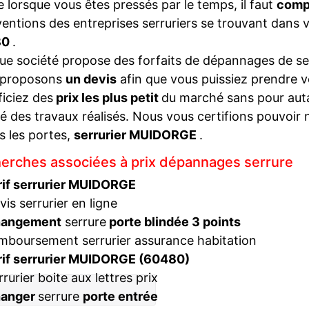
lorsque vous êtes pressés par le temps, il faut
compa
ventions des entreprises serruriers se trouvant dans 
80
.
e société propose des forfaits de dépannages de ser
 proposons
un devis
afin que vous puissiez prendre v
iciez des
prix les plus petit
du marché sans pour autan
té des travaux réalisés. Nous vous certifions pouvoir 
s les portes,
serrurier MUIDORGE
.
erches associées à prix dépannages serrure
rif serrurier MUIDORGE
vis serrurier en ligne
hangement
serrure
porte blindée 3 points
mboursement serrurier assurance habitation
rif serrurier MUIDORGE (60480)
rrurier boite aux lettres prix
hanger
serrure
porte entrée