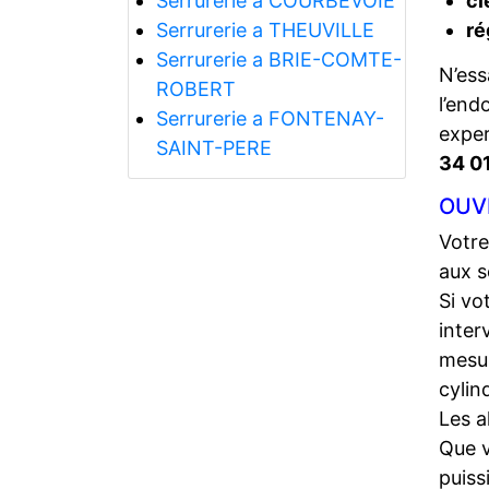
Serrurerie a COURBEVOIE
cl
Serrurerie a THEUVILLE
ré
Serrurerie a BRIE-COMTE-
N’ess
ROBERT
l’end
Serrurerie a FONTENAY-
expe
SAINT-PERE
34 0
OUV
Votre
aux s
Si vo
inter
mesur
cylin
Les a
Que 
puiss