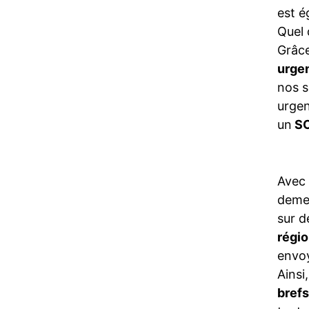
est é
Quel 
Grâce
urge
nos s
urgen
un
SO
Avec
demeu
sur d
régio
envo
Ainsi
brefs