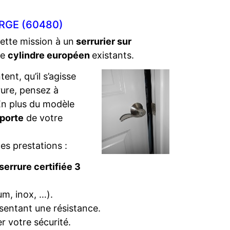
RGE (60480)
cette mission à un
serrurier sur
de
cylindre européen
existants.
ent, qu’il s’agisse
rure, pensez à
. En plus du modèle
 porte
de votre
es prestations :
serrure certifiée 3
um, inox, …).
sentant une résistance.
r votre sécurité.