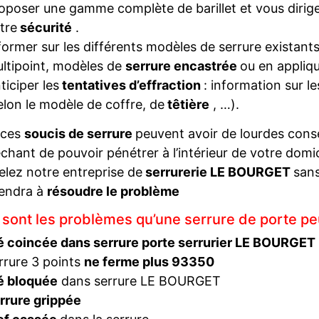
oposer une gamme complète de barillet et vous diriger
tre
sécurité
.
former sur les différents modèles de serrure existant
ltipoint, modèles de
serrure encastrée
ou en appliqu
ticiper les
tentatives d’effraction
: information sur l
elon le modèle de coffre, de
têtière
, …).
 ces
soucis de serrure
peuvent avoir de lourdes con
hant de pouvoir pénétrer à l’intérieur de votre domi
elez notre entreprise de
serrurerie LE BOURGET
sans
iendra à
résoudre le problème
 sont les problèmes qu’une serrure de porte pe
é coincée dans serrure porte serrurier LE BOURGET
rrure 3 points
ne ferme plus 93350
é bloquée
dans serrure LE BOURGET
rrure grippée