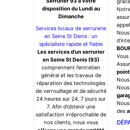
Serrurier 93 a votre
grâce
disposition du Lundi au
Notr
Dimanche
assur
appel
Services locaux de serrurerie
Nous 
en Seine St Denis : un
d’int
spécialiste rapide et fiable
BOUR
Les services d’un serrurier
Vous 
en Seine St Denis (93)
Assu
comprennent l’entretien
point
général et les travaux de
Nous 
réparation des technologies
Nous 
de verrouillage et de sécurité
gara
24 heures sur 24, 7 jours sur
Nous 
7. Afin d’obtenir une
des
a
satisfaction irréprochable de
DÉPA
nos clients, nous vous