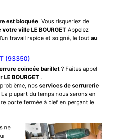
re est bloquée
. Vous risqueriez de
e votre ville LE BOURGET
Appelez
’un travail rapide et soigné, le tout
au
T (93350)
errure coincée barillet
? Faites appel
ur
LE BOURGET
.
 problème, nos
services de serrurerie
. La plupart du temps nous serons en
tre porte fermée à clef en perçant le
s ne
eur