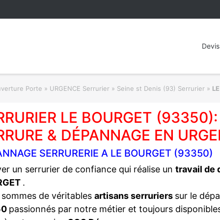
Devis
rture Porte » URGENCE Serrurier
»
Seine st Denis (93) Serrurier
»
L
RRURIER LE BOURGET (93350
RRURE & DÉPANNAGE EN URGE
ANNAGE SERRURERIE A LE BOURGET (93350)
er un serrurier de confiance qui réalise un
travail de
RGET
.
 sommes de véritables
artisans serruriers
sur le dép
50
passionnés par notre métier et toujours disponibl