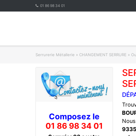
Skip
01 86 98 34 01
to
content
Serrurerie Métallerie
»
CHANGEMENT SERRURE » Ouve
SE
SE
DÉP
Trouv
BOU
Composez le
Nous
01 86 98 34 01
933