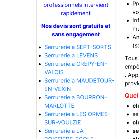
Pr
professionnels intervient
vo
rapidement
In
Nos devis sont gratuits et
mu
sans engagement
An
(s
Serrurerie a SEPT-SORTS
Serrurerie a LEVENS
Tous
Serrurerie a CREPY-EN-
empêc
VALOIS
. App
Serrurerie a MAUDETOUR-
prov
EN-VEXIN
Quel
Serrurerie a BOURRON-
MARLOTTE
cl
Serrurerie a LES ORMES-
se
SUR-VOULZIE
cl
Serrurerie a LA
se