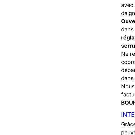
avec 
daign
Ouve
dans 
régla
serr
Ne re
coord
dépa
dans 
Nous 
factu
BOUR
INTE
Grâce
peuve