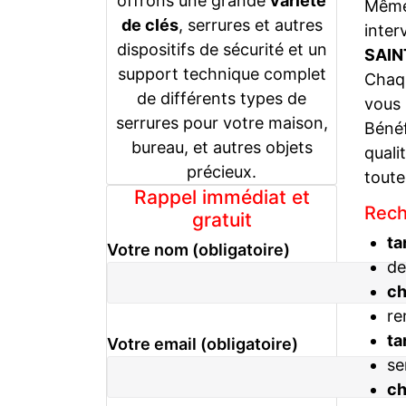
offrons une grande
variété
Même 
de clés
, serrures et autres
inter
dispositifs de sécurité et un
SAIN
support technique complet
Chaqu
de différents types de
vous
serrures pour votre maison,
Bénéf
bureau, et autres objets
quali
précieux.
toute
Rappel immédiat et
Rech
gratuit
ta
Votre nom (obligatoire)
de
c
re
ta
Votre email (obligatoire)
se
c