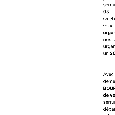
serru
93 .
Quel 
Grâce
urge
nos s
urgen
un
SO
Avec
demeu
BOU
de v
serru
dépan