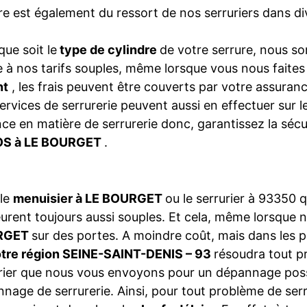
re est également du ressort de nos serruriers dans
que soit le
type de cylindre
de votre serrure, nous so
 à nos tarifs souples, même lorsque vous nous faite
nt
, les frais peuvent être couverts par votre assura
ervices de serrurerie peuvent aussi en effectuer sur 
ce en matière de serrurerie donc, garantissez la séc
S à LE BOURGET
.
 le
menuisier à LE BOURGET
ou le serrurier à 93350
rent toujours aussi souples. Et cela, même lorsque 
RGET
sur des portes. A moindre coût, mais dans les pl
otre région SEINE-SAINT-DENIS – 93
résoudra tout 
rier que nous vous envoyons pour un dépannage poss
nage de serrurerie. Ainsi, pour tout problème de se