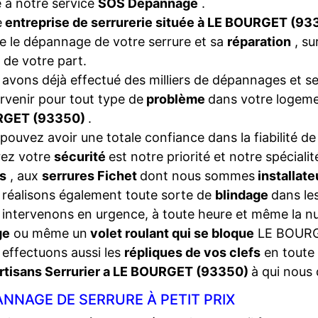
 à notre service
SOS Dépannage
.
e
entreprise de serrurerie située à LE BOURGET (93
e le dépannage de votre serrure et sa
réparation
, su
 de votre part.
avons déjà effectué des milliers de dépannages et se
ervenir pour tout type de
problème
dans votre logem
GET (93350)
.
pouvez avoir une totale confiance dans la fiabilité de
rez votre
sécurité
est notre priorité et notre spéciali
s
, aux
serrures Fichet
dont nous sommes
installat
réalisons également toute sorte de
blindage
dans les
intervenons en urgence, à toute heure et même la nui
ge
ou même un
volet roulant qui se bloque
LE BOURG
effectuons aussi les
répliques de vos clefs
en toute 
rtisans Serrurier a LE BOURGET (93350)
à qui nous
NNAGE DE SERRURE À PETIT PRIX