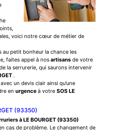
e
che
oints,
iales, voici notre cœur de métier de
 au petit bonheur la chance les
e, faites appel à nos
artisans
de votre
e la serrurerie, qui saurons intervenir
URGET
.
 avec un devis clair ainsi qu’une
dre en
urgence
à votre
SOS LE
RGET (93350)
rruriers à LE BOURGET (93350)
en cas de problème. Le changement de