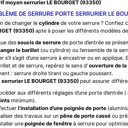
rif moyen serrurier LE BOURGET (93350)
BLÈME DE SERRURE PORTE SERRURIER LE BOU
n de changer le
cylindre
de votre serrure ? Confiez 
GET (93350)
apte à poser les différents modèles d
que des
soucis de serrure
de porte d’entrée se présent
anger le barillet
(ou cylindre) ou l’ensemble de la ser
ier s’il s’agit d’une serrure à encastrer ou en applique
rillet et de serrure, repérez le sens d’
ouverture de la
ent : serrure droite tirant ou gauche poussant.
e
serrurier LE BOURGET (93350)
peut assurer différe
océder aux différents réglages d’une porte d’entrée (
ints
minimum).
fectuer
l’installation d’une poignée de porte
(alumini
aliser des travaux sur un
pêne de porte cassé
ou pré
staller une
poignée de fenêtre
à serrure pour optimise