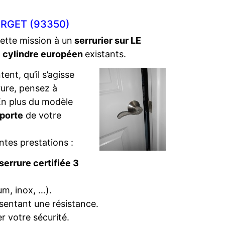
RGET (93350)
cette mission à un
serrurier sur LE
e
cylindre européen
existants.
ent, qu’il s’agisse
rure, pensez à
. En plus du modèle
 porte
de votre
ntes prestations :
serrure certifiée 3
um, inox, …).
sentant une résistance.
r votre sécurité.