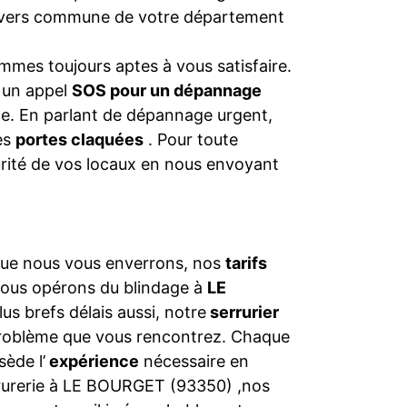
 divers commune de votre département
mmes toujours aptes à vous satisfaire.
s un appel
SOS pour un dépannage
nce. En parlant de dépannage urgent,
les
portes claquées
. Pour toute
urité de vos locaux en nous envoyant
 que nous vous enverrons, nos
tarifs
nous opérons du blindage à
LE
us brefs délais aussi, notre
serrurier
problème que vous rencontrez. Chaque
ède l’
expérience
nécessaire en
rrurerie à LE BOURGET (93350) ,nos