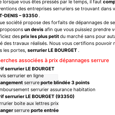
lorsque vous êtes pressés par le temps, il faut
compa
ventions des entreprises serruriers se trouvant dans 
T-DENIS – 93350
.
e société propose des forfaits de dépannages de ser
 proposons
un devis
afin que vous puissiez prendre v
iciez des
prix les plus petit
du marché sans pour autan
té des travaux réalisés. Nous vous certifions pouvoir 
s les portes,
serrurier LE BOURGET
.
erches associées à prix dépannages serrure
rif serrurier LE BOURGET
vis serrurier en ligne
hangement
serrure
porte blindée 3 points
mboursement serrurier assurance habitation
rif serrurier LE BOURGET (93350)
rrurier boite aux lettres prix
hanger
serrure
porte entrée