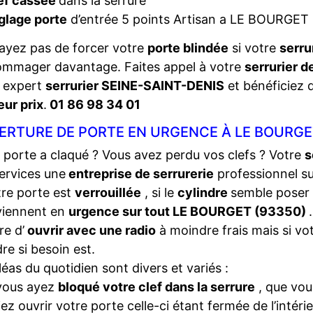
ef cassée
dans la serrure
glage porte
d’entrée 5 points Artisan a LE BOURGET
ayez pas de forcer votre
porte blindée
si votre
serru
ommager davantage. Faites appel à votre
serrurier d
e expert
serrurier SEINE-SAINT-DENIS
et bénéficiez d
eur prix
.
01 86 98 34 01
ERTURE DE PORTE EN URGENCE À LE BOURGE
 porte a claqué ? Vous avez perdu vos clefs ? Votre
s
ervices une
entreprise de serrurerie
professionnel s
tre porte est
verrouillée
, si le
cylindre
semble poser
viennent en
urgence sur tout LE BOURGET (93350)
e d’
ouvrir avec une radio
à moindre frais mais si vo
dre si besoin est.
léas du quotidien sont divers et variés :
vous ayez
bloqué votre clef dans la serrure
, que vou
iez ouvrir votre porte celle-ci étant fermée de l’intéri