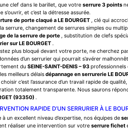
une clef dans le barillet, que votre
serrure 3 points
n
e s’ouvrir, et c’est la détresse assurée.
rture de porte claqué a LE BOURGET
, clé qui accro
la serrure, changement de serrures simples ou multip
ge de la serrure de porte
, substitution de clefs spéc
urier sur LE BOURGET
.
stez plus bloqué devant votre porte, ne cherchez pas
onnées d’un serrurier qui pourrait s’avérer malhonnêt
rtement du
SEINE-SAINT-DENIS – 93
professionnels d
les meilleurs délais
dépannage en serrurerie LE BO
choisir c’est l’assurance d’un travail rapide de qualité,
ration totalement transparente. Nous saurons répon
GET (93350)
.
RVENTION RAPIDE D’UN SERRURIER À LE BOU
 à un excellent niveau d’expertise, nos équipes de
se
nt réaliser une intervention sur votre
serrure fichet