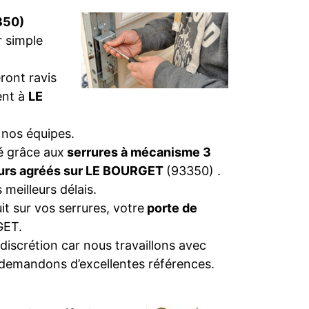
350)
r simple
ront ravis
ent à
LE
 nos équipes.
té grâce aux
serrures à mécanisme 3
eurs agréés sur LE BOURGET
(93350) .
 meilleurs délais.
t sur vos serrures, votre
porte de
ET.
discrétion car nous travaillons avec
 demandons d’excellentes références.