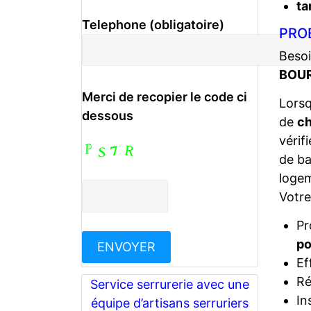
ta
Telephone (obligatoire)
PRO
Besoi
BOUR
Merci de recopier le code ci
Lors
dessous
de
ch
vérif
de ba
logem
Votr
Pr
po
Ef
Ré
Service serrurerie avec une
In
équipe d’artisans serruriers