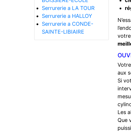
BOISSIERE-ECOLE
cl
Serrurerie a LA TOUR
ré
Serrurerie a HALLOY
N’ess
Serrurerie a CONDE-
l’end
SAINTE-LIBIAIRE
votr
meill
OUV
Votre
aux s
Si vo
inter
mesur
cylin
Les a
Que 
puiss