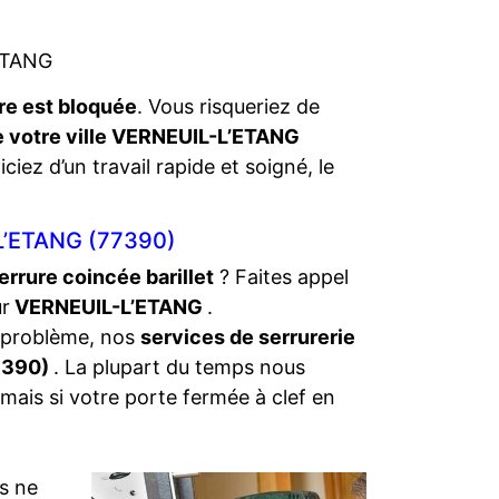
’ETANG
re est bloquée
. Vous risqueriez de
de votre ville VERNEUIL-L’ETANG
ciez d’un travail rapide et soigné, le
’ETANG (77390)
errure coincée barillet
? Faites appel
ur
VERNEUIL-L’ETANG
.
 problème, nos
services de serrurerie
7390)
. La plupart du temps nous
mais si votre porte fermée à clef en
s ne