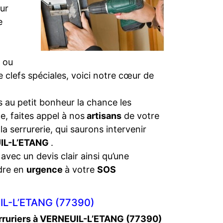
eur
e
 ou
de clefs spéciales, voici notre cœur de
 au petit bonheur la chance les
e, faites appel à nos
artisans
de votre
la serrurerie, qui saurons intervenir
UIL-L’ETANG
.
 avec un devis clair ainsi qu’une
dre en
urgence
à votre
SOS
L-L’ETANG (77390)
rruriers à VERNEUIL-L’ETANG (77390)