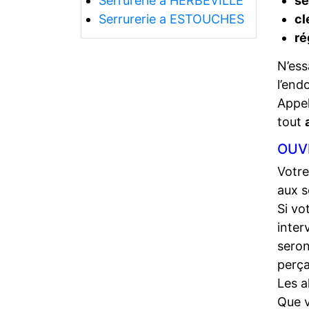
Serrurerie a HERBEVILLE
se
Serrurerie a ESTOUCHES
cl
ré
N’ess
l’end
Appel
tout
OUV
Votre
aux s
Si vo
inter
seron
perça
Les a
Que 