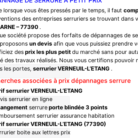
NNAGE DE SERRURE À PETIT PRIX
lorsque vous êtes pressés par le temps, il faut
compa
ventions des entreprises serruriers se trouvant dans 
ARNE – 77390
.
e société propose des forfaits de dépannages de ser
 proposons
un devis
afin que vous puissiez prendre v
iciez des
prix les plus petit
du marché sans pour autan
té des travaux réalisés. Nous vous certifions pouvoir 
s les portes,
serrurier VERNEUIL-L’ETANG
.
erches associées à prix dépannages serrure
rif serrurier VERNEUIL-L’ETANG
vis serrurier en ligne
hangement
serrure
porte blindée 3 points
mboursement serrurier assurance habitation
rif serrurier VERNEUIL-L’ETANG (77390)
rrurier boite aux lettres prix