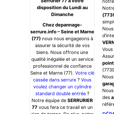
Serrurier 77 a votre
notre
disposition du Lundi au
Notr
Dimanche
(773
simpl
Chez depannage-
Nous 
serrure.info – Seine et Marne
d’int
(77)
nous nous engageons à
VERN
assurer la sécurité de vos
Vous 
biens. Nous offrons une
Assu
qualité inégalée et un service
point
professionnel de confiance
(7739
Seine et Marne (77).
Votre clé
Nous 
cassée dans serrure
?
Vous
gara
voulez changer un cylindre
Nous 
standard double entrée
?
des
a
Notre équipe de
SERRURIER
référ
77
vous fera ce travail en un