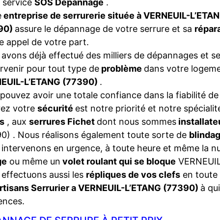
 service
SOS Dépannage
.
e
entreprise de serrurerie située à VERNEUIL-L’ETA
90)
assure le dépannage de votre serrure et sa
répar
e appel de votre part.
avons déjà effectué des milliers de dépannages et se
ervenir pour tout type de
problème
dans votre logeme
EUIL-L’ETANG (77390)
.
pouvez avoir une totale confiance dans la fiabilité de
rez votre
sécurité
est notre priorité et notre spéciali
s
, aux
serrures Fichet
dont nous sommes
installat
0) . Nous réalisons également toute sorte de
blinda
intervenons en urgence, à toute heure et même la nui
ge
ou même un
volet roulant qui se bloque
VERNEUIL
effectuons aussi les
répliques de vos clefs
en toute 
rtisans Serrurier a VERNEUIL-L’ETANG (77390)
à qu
ences.