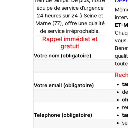
DÉPA
rien de temps. De plus, notre
équipe de service d’urgence
Même 
24 heures sur 24 à Seine et
inter
Marne (77), offre une qualité
ET-M
de service irréprochable.
Chaqu
Rappel immédiat et
vous
gratuit
Bénéf
Votre nom (obligatoire)
quali
toute
Rech
ta
Votre email (obligatoire)
de
c
re
ta
Telephone (obligatoire)
se