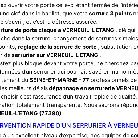
iez ouvrir votre porte celle-ci étant fermée de l’intéri
une clef dans le barillet, que votre
serrure 3 points
n
e s’ouvrir, et c’est la détresse assurée.
rture de porte claqué a VERNEUIL-L’ETANG
, clé qui
che dans la serrure, changement de serrures simples
points,
réglage de la serrure de porte
, substitution 
r de
serrurier sur VERNEUIL-L’ETANG
.
stez plus bloqué devant votre porte, ne cherchez pas
onnées d’un serrurier qui pourrait s’avérer malhonnêt
rtement du
SEINE-ET-MARNE – 77
professionnels de 
les meilleurs délais
dépannage en serrurerie VERNE
choisir c’est l’assurance d’un travail rapide de qualité,
ration totalement transparente. Nous saurons répon
EUIL-L’ETANG (77390)
.
RVENTION RAPIDE D’UN SERRURIER À VERNEUI
 à un excellent niveau d’expertise, nos équipes de
se