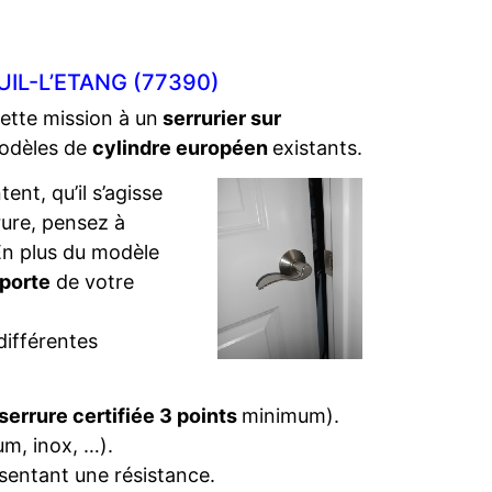
IL-L’ETANG (77390)
cette mission à un
serrurier sur
modèles de
cylindre européen
existants.
ent, qu’il s’agisse
rure, pensez à
. En plus du modèle
 porte
de votre
différentes
serrure certifiée 3 points
minimum).
um, inox, …).
sentant une résistance.