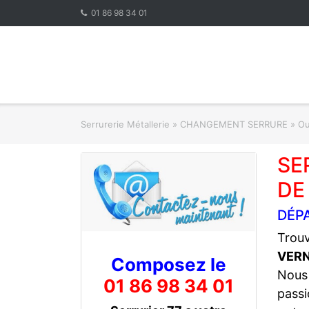
Skip
01 86 98 34 01
to
content
Serrurerie Métallerie
»
CHANGEMENT SERRURE » Ouve
SE
DE
DÉP
Trouv
VERN
Composez le
Nous
01 86 98 34 01
passi