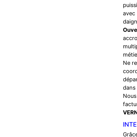
puiss
avec 
daign
Ouve
accro
multi
métie
Ne re
coord
dépa
dans 
Nous 
factu
VERN
INTE
Grâce