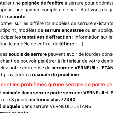
staller une
poignée de fenêtre
à serrure pour optimise
oposer une gamme complète de barillet et vous diriger
tre
sécurité
.
former sur les différents modèles de serrure existant
ltipoint, modèles de
serrure encastrée
ou en appliqu
ticiper les
tentatives d’effraction
: information sur l
elon le modèle de coffre, de
têtière
, …).
 ces
soucis de serrure
peuvent avoir de lourdes con
hant de pouvoir pénétrer à l’intérieur de votre domi
elez notre entreprise de
serrurerie VERNEUIL-L’ET
t proviendra à
résoudre le problème
 sont les problèmes qu’une serrure de porte pe
é coincée dans serrure porte serrurier VERNEUIL-L
rrure 3 points
ne ferme plus 77390
é bloquée
dans serrure VERNEUIL-L’ETANG