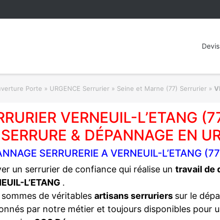
Devis
rture Porte » URGENCE Serrurier
»
Seine et Marne (77) Serrurier
»
V
RRURIER VERNEUIL-L’ETANG (
 SERRURE & DÉPANNAGE EN U
ANNAGE SERRURERIE A VERNEUIL-L’ETANG (7
er un serrurier de confiance qui réalise un
travail de
EUIL-L’ETANG
.
 sommes de véritables
artisans serruriers
sur le dép
onnés par notre métier et toujours disponibles pour 