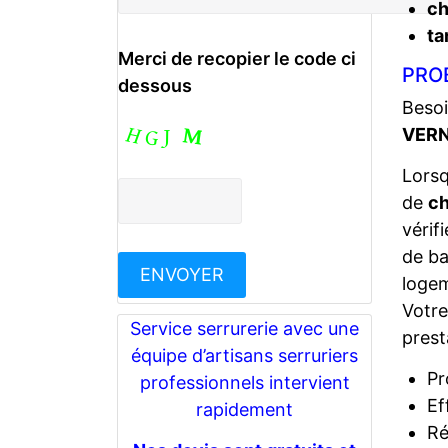
c
ta
Merci de recopier le code ci
PRO
dessous
Besoi
VERN
Lors
de
ch
vérif
de ba
logem
Votr
Service serrurerie avec une
prest
équipe d’artisans serruriers
Pr
professionnels intervient
Ef
rapidement
Ré