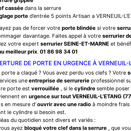
rrure grippée
ef cassée
dans la serrure
glage porte
d’entrée 5 points Artisan a VERNEUIL-L
ayez pas de forcer votre
porte blindée
si votre
serru
ommager davantage. Faites appel à votre
serrurier 
ez votre expert
serrurier SEINE-ET-MARNE
et bénéfi
au meilleur prix
.
01 86 98 34 01
ERTURE DE PORTE EN URGENCE À VERNEUIL-L
 porte a claqué ? Vous avez perdu vos clefs ? Votre
s
ervices une
entreprise de serrurerie
professionnel s
tre porte est
verrouillée
, si le
cylindre
semble poser
viennent en
urgence sur tout VERNEUIL-L’ETANG (7
s en mesure d’
ouvrir avec une radio
à moindre frais 
nt le cylindre si besoin est.
léas du quotidien sont divers et variés :
vous ayez
bloqué votre clef dans la serrure
, que vou