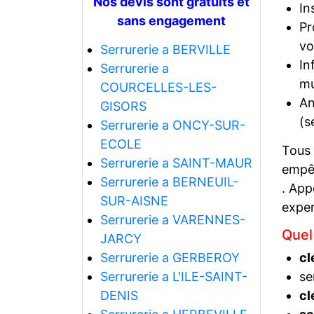
Nos devis sont gratuits et
In
sans engagement
Pr
vo
Serrurerie a BERVILLE
In
Serrurerie a
mu
COURCELLES-LES-
An
GISORS
(s
Serrurerie a ONCY-SUR-
ECOLE
Tous
Serrurerie a SAINT-MAUR
empêc
Serrurerie a BERNEUIL-
. App
SUR-AISNE
exper
Serrurerie a VARENNES-
Quel
JARCY
Serrurerie a GERBEROY
cl
Serrurerie a L'ILE-SAINT-
se
DENIS
cl