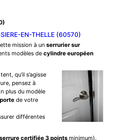
0)
SIERE-EN-THELLE (60570)
cette mission à un
serrurier sur
érents modèles de
cylindre européen
ent, qu’il s’agisse
rure, pensez à
. En plus du modèle
 porte
de votre
ssurer différentes
serrure certifiée 3 points
minimum).