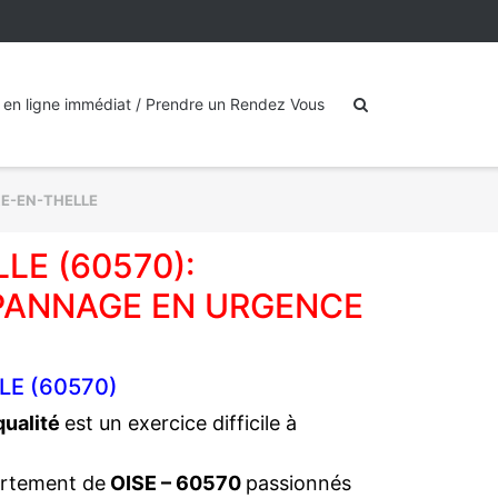
 en ligne immédiat / Prendre un Rendez Vous
RE-EN-THELLE
LE (60570):
PANNAGE EN URGENCE
LE (60570)
 qualité
est un exercice difficile à
artement de
OISE – 60570
passionnés