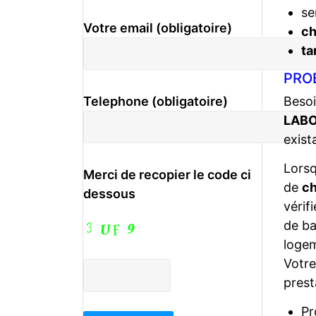
se
Votre email (obligatoire)
c
ta
PRO
Besoi
Telephone (obligatoire)
LABO
exist
Lors
Merci de recopier le code ci
de
ch
dessous
vérif
de ba
logem
Votr
prest
Pr