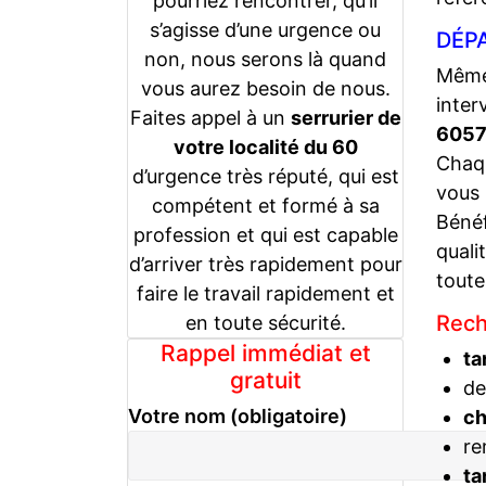
pourriez rencontrer, qu’il
s’agisse d’une urgence ou
DÉPA
non, nous serons là quand
Même 
vous aurez besoin de nous.
inter
Faites appel à un
serrurier de
605
votre localité du 60
Chaqu
d’urgence très réputé, qui est
vous
compétent et formé à sa
Bénéf
profession et qui est capable
quali
d’arriver très rapidement pour
toute
faire le travail rapidement et
Rech
en toute sécurité.
Rappel immédiat et
ta
gratuit
de
Votre nom (obligatoire)
c
re
ta