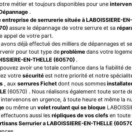
otre métier et toujours disponibles pour une
interven
Dépannage
.
e
entreprise de serrurerie située à LABOISSIERE-E
70)
assure le dépannage de votre serrure et sa
répar
e appel de votre part.
avons déjà effectué des milliers de dépannages et se
ervenir pour tout type de
problème
dans votre logeme
ISSIERE-EN-THELLE (60570)
.
pouvez avoir une totale confiance dans la fiabilité de
rez votre
sécurité
est notre priorité et notre spéciali
s
, aux
serrures Fichet
dont nous sommes
installat
LLE
(60570) . Nous réalisons également toute sorte 
intervenons en urgence, à toute heure et même la nui
ge
ou même un
volet roulant qui se bloque
LABOISSI
effectuons aussi les
répliques de vos clefs
en toute 
rtisans Serrurier a LABOISSIERE-EN-THELLE (6057
ences.