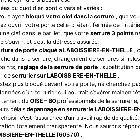
léas du quotidien sont divers et variés :
vous ayez
bloqué votre clef dans la serrure
, que vou
iez ouvrir votre porte celle-ci étant fermée de l’intéri
une clef dans le barillet, que votre
serrure 3 points
n
e s’ouvrir, et c’est la détresse assurée.
rture de porte claqué a LABOISSIERE-EN-THELLE
, 
che dans la serrure, changement de serrures simples
points,
réglage de la serrure de porte
, substitution 
r de
serrurier sur LABOISSIERE-EN-THELLE
.
stez plus bloqué devant votre porte, ne cherchez pas
onnées d’un serrurier qui pourrait s’avérer malhonnêt
rtement du
OISE – 60
professionnels de la serrurerie,
eurs délais
dépannage en serrurerie LABOISSIERE-
choisir c’est l’assurance d’un travail rapide de qualité,
ration totalement transparente. Nous saurons répon
ISSIERE-EN-THELLE (60570)
.