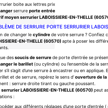
rrurier boite aux lettres prix
hanger
serrure
porte entrée
rif moyen serrurier LABOISSIERE-EN-THELLE (6057
BLÈME DE SERRURE PORTE SERRURIER LABOIS
n de changer le
cylindre
de votre serrure ? Confiez 
ISSIERE-EN-THELLE (60570)
apte à poser les diff
ants.
que des
soucis de serrure
de porte d’entrée se présent
anger le barillet
(ou cylindre) ou l’ensemble de la ser
ier s’il s’agit d’une serrure à encastrer ou en applique
rillet et de serrure, repérez le sens d’
ouverture de la
ent : serrure droite tirant ou gauche poussant.
e
serrurier LABOISSIERE-EN-THELLE (60570)
peut a
ations :
océder aux différents réglages d’une porte d’entrée (