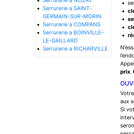
Serrurerie a NOZAY
se
Serrurerie a SAINT-
cl
GERMAIN-SUR-MORIN
se
Serrurerie a COMPANS
cl
Serrurerie a BOINVILLE-
ré
LE-GAILLARD
N’ess
Serrurerie a RICHARVILLE
l’end
Appel
prix
.
OUV
Votre
aux s
Si vo
inter
seron
perça