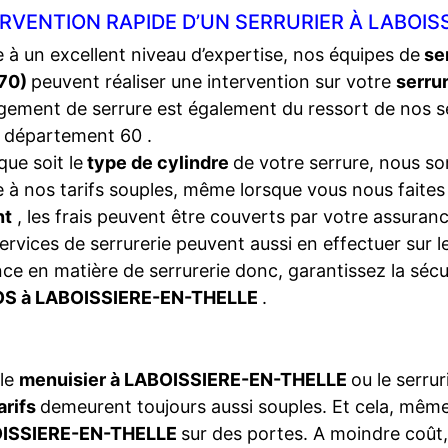
RVENTION RAPIDE D’UN SERRURIER À LABOIS
 à un excellent niveau d’expertise, nos équipes de
se
70)
peuvent réaliser une intervention sur votre
serru
ement de serrure est également du ressort de nos s
 département 60 .
que soit le
type de cylindre
de votre serrure, nous so
 à nos tarifs souples, même lorsque vous nous faite
nt
, les frais peuvent être couverts par votre assura
ervices de serrurerie peuvent aussi en effectuer sur 
ce en matière de serrurerie donc, garantissez la séc
S à LABOISSIERE-EN-THELLE
.
 le
menuisier à LABOISSIERE-EN-THELLE
ou le serru
arifs
demeurent toujours aussi souples. Et cela, mêm
ISSIERE-EN-THELLE
sur des portes. A moindre coût, 