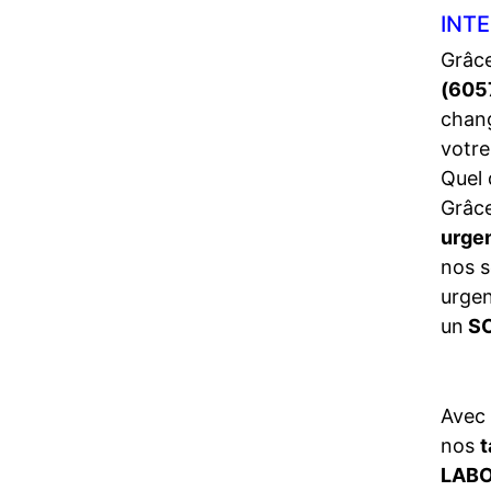
INTE
Grâce
(605
chang
votre
Quel 
Grâce
urge
nos s
urgen
un
SO
Avec
nos
t
LABO