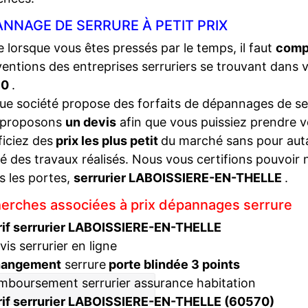
NNAGE DE SERRURE À PETIT PRIX
lorsque vous êtes pressés par le temps, il faut
compa
ventions des entreprises serruriers se trouvant dans 
70
.
e société propose des forfaits de dépannages de ser
 proposons
un devis
afin que vous puissiez prendre v
iciez des
prix les plus petit
du marché sans pour autan
té des travaux réalisés. Nous vous certifions pouvoir 
s les portes,
serrurier LABOISSIERE-EN-THELLE
.
erches associées à prix dépannages serrure
rif serrurier LABOISSIERE-EN-THELLE
vis serrurier en ligne
hangement
serrure
porte blindée 3 points
mboursement serrurier assurance habitation
rif serrurier LABOISSIERE-EN-THELLE (60570)