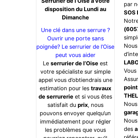
Serrurier de l’Oise a votre
par n
disposition du Lundi au
SOS 
Dimanche
Notr
(605
Une clé dans une serrure ?
simpl
Ouvrir une porte sans
Nous 
poignée? Le serrurier de l’Oise
d’int
peut vous aider
LABO
Le
serrurier de l’Oise
est
Vous 
votre spécialiste sur simple
Assu
appel vous d’obtiendrais une
point
estimation pour les
travaux
THE
de serrurerie
et si vous êtes
Nous 
satisfait du
prix
, nous
gara
pouvons envoyer quelqu’un
Nous 
immédiatement pour régler
des
a
les problèmes que vous
référ