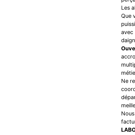
Les a
Que 
puiss
avec 
daign
Ouve
accro
multi
métie
Ne re
coord
dépa
meill
Nous 
factu
LABO