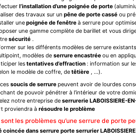
fectuer
l’installation d’une poignée de porte
(alumini
aliser des travaux sur un
pêne de porte cassé
ou pré
staller une
poignée de fenêtre
à serrure pour optimise
oposer une gamme complète de barillet et vous diriger
tre
sécurité
.
former sur les différents modèles de serrure existant
ltipoint, modèles de
serrure encastrée
ou en appliqu
ticiper les
tentatives d’effraction
: information sur l
elon le modèle de coffre, de
têtière
, …).
 ces
soucis de serrure
peuvent avoir de lourdes con
hant de pouvoir pénétrer à l’intérieur de votre domi
elez notre entreprise de
serrurerie LABOISSIERE-E
t proviendra à
résoudre le problème
 sont les problèmes qu’une serrure de porte pe
é coincée dans serrure porte serrurier LABOISSIE