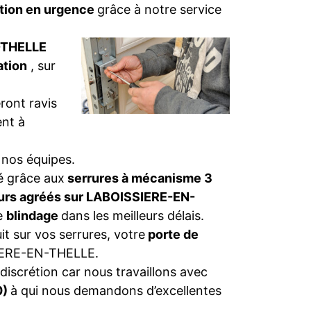
tion en urgence
grâce à notre service
N-THELLE
ation
, sur
ront ravis
nt à
 nos équipes.
té grâce aux
serrures à mécanisme 3
eurs agréés sur LABOISSIERE-EN-
de
blindage
dans les meilleurs délais.
t sur vos serrures, votre
porte de
ERE-EN-THELLE.
discrétion car nous travaillons avec
0)
à qui nous demandons d’excellentes