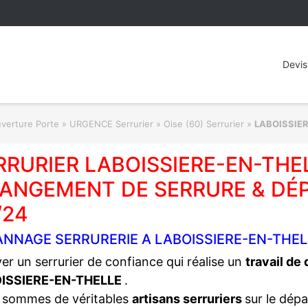
Devis
rture Porte » URGENCE Serrurier
»
Oise (60) Serrurier
»
LABOISSIE
RRURIER LABOISSIERE-EN-THEL
ANGEMENT DE SERRURE & DÉ
/24
ANNAGE SERRURERIE A LABOISSIERE-EN-THEL
er un serrurier de confiance qui réalise un
travail de
ISSIERE-EN-THELLE
.
 sommes de véritables
artisans serruriers
sur le dép