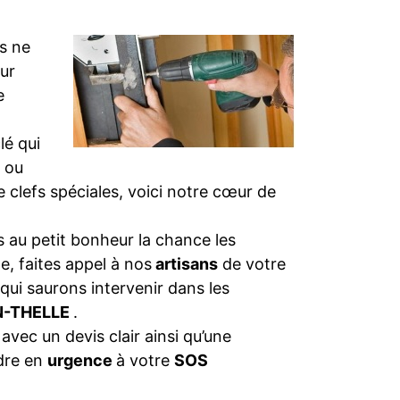
s ne
eur
e
clé qui
 ou
de clefs spéciales, voici notre cœur de
 au petit bonheur la chance les
e, faites appel à nos
artisans
de votre
 qui saurons intervenir dans les
EN-THELLE
.
 avec un devis clair ainsi qu’une
dre en
urgence
à votre
SOS