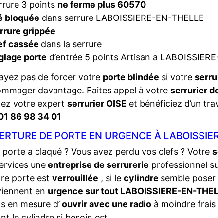
rrure 3 points
ne ferme plus 60570
é bloquée
dans serrure LABOISSIERE-EN-THELLE
rrure grippée
ef cassée
dans la serrure
glage porte
d’entrée 5 points Artisan a LABOISSIE
ayez pas de forcer votre
porte blindée
si votre
serru
ommager davantage. Faites appel à votre
serrurier 
ez votre expert
serrurier OISE
et bénéficiez d’un trav
01 86 98 34 01
ERTURE DE PORTE EN URGENCE À LABOISSIER
 porte a claqué ? Vous avez perdu vos clefs ? Votre
s
ervices une
entreprise de serrurerie
professionnel s
tre porte est
verrouillée
, si le
cylindre
semble poser
viennent en
urgence sur tout LABOISSIERE-EN-THE
s en mesure d’
ouvrir avec une radio
à moindre frais 
nt le cylindre si besoin est.