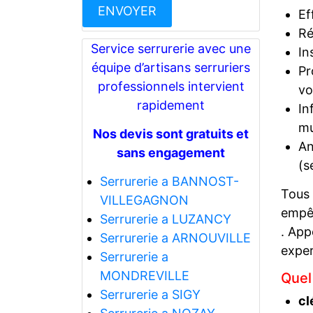
Ef
Ré
Service serrurerie avec une
In
équipe d’artisans serruriers
Pr
professionnels intervient
vo
rapidement
In
mu
Nos devis sont gratuits et
An
sans engagement
(s
Serrurerie a BANNOST-
Tous
VILLEGAGNON
empêc
Serrurerie a LUZANCY
. App
Serrurerie a ARNOUVILLE
exper
Serrurerie a
MONDREVILLE
Quel
Serrurerie a SIGY
cl