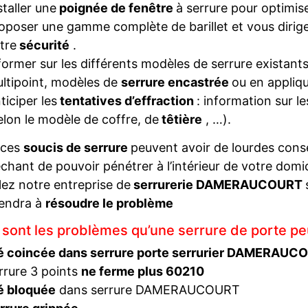
staller une
poignée de fenêtre
à serrure pour optimise
oposer une gamme complète de barillet et vous diriger
tre
sécurité
.
former sur les différents modèles de serrure existant
ltipoint, modèles de
serrure encastrée
ou en appliqu
ticiper les
tentatives d’effraction
: information sur l
elon le modèle de coffre, de
têtière
, …).
 ces
soucis de serrure
peuvent avoir de lourdes con
hant de pouvoir pénétrer à l’intérieur de votre domi
ez notre entreprise de
serrurerie DAMERAUCOURT
iendra à
résoudre le problème
 sont les problèmes qu’une serrure de porte pe
é coincée dans serrure porte serrurier DAMERAUC
rrure 3 points
ne ferme plus 60210
é bloquée
dans serrure DAMERAUCOURT