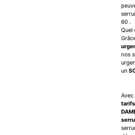
peuve
serru
60 .
Quel 
Grâce
urge
nos s
urgen
un
SO
Avec
tarif
DAM
serru
serru