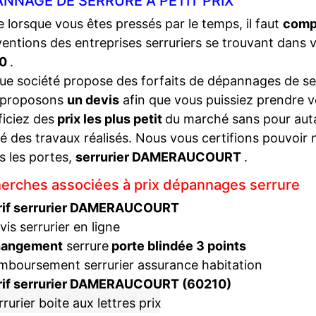
NNAGE DE SERRURE À PETIT PRIX
lorsque vous êtes pressés par le temps, il faut
compa
ventions des entreprises serruriers se trouvant dans 
10
.
e société propose des forfaits de dépannages de ser
 proposons
un devis
afin que vous puissiez prendre v
iciez des
prix les plus petit
du marché sans pour autan
té des travaux réalisés. Nous vous certifions pouvoir 
s les portes,
serrurier DAMERAUCOURT
.
erches associées à prix dépannages serrure
rif serrurier DAMERAUCOURT
vis serrurier en ligne
hangement
serrure
porte blindée 3 points
mboursement serrurier assurance habitation
rif serrurier DAMERAUCOURT (60210)
rrurier boite aux lettres prix