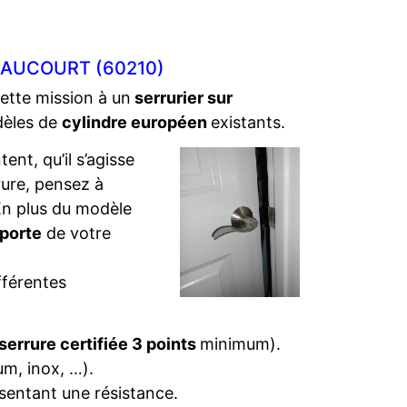
RAUCOURT (60210)
cette mission à un
serrurier sur
dèles de
cylindre européen
existants.
ent, qu’il s’agisse
rure, pensez à
. En plus du modèle
 porte
de votre
fférentes
serrure certifiée 3 points
minimum).
um, inox, …).
sentant une résistance.