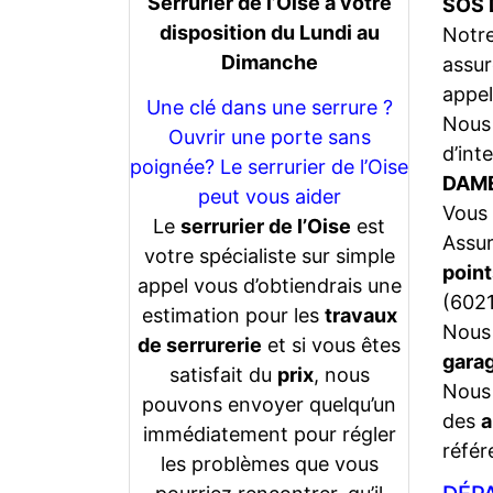
Serrurier de l’Oise a votre
SOS 
disposition du Lundi au
Notr
Dimanche
assur
appel
Une clé dans une serrure ?
Nous 
Ouvrir une porte sans
d’int
poignée? Le serrurier de l’Oise
DAM
peut vous aider
Vous 
Le
serrurier de l’Oise
est
Assu
votre spécialiste sur simple
point
appel vous d’obtiendrais une
(6021
estimation pour les
travaux
Nous 
de serrurerie
et si vous êtes
gara
satisfait du
prix
, nous
Nous 
pouvons envoyer quelqu’un
des
a
immédiatement pour régler
référ
les problèmes que vous