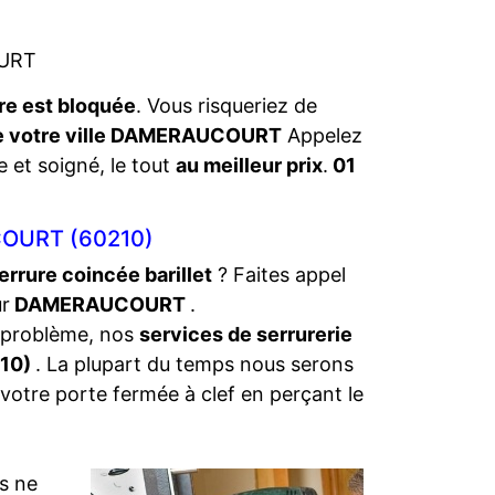
OURT
re est bloquée
. Vous risqueriez de
de votre ville DAMERAUCOURT
Appelez
e et soigné, le tout
au meilleur prix
.
01
OURT (60210)
errure coincée barillet
? Faites appel
ur
DAMERAUCOURT
.
 problème, nos
services de serrurerie
210)
. La plupart du temps nous serons
 votre porte fermée à clef en perçant le
s ne