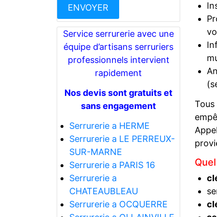
In
Pr
vo
Service serrurerie avec une
In
équipe d’artisans serruriers
mu
professionnels intervient
An
rapidement
(s
Nos devis sont gratuits et
Tous
sans engagement
empêc
Serrurerie a HERME
Appel
Serrurerie a LE PERREUX-
prov
SUR-MARNE
Quel
Serrurerie a PARIS 16
Serrurerie a
cl
CHATEAUBLEAU
se
Serrurerie a OCQUERRE
cl