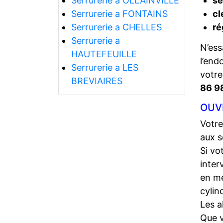
Serrurerie a OLLAINVILLE
se
Serrurerie a FONTAINS
cl
Serrurerie a CHELLES
ré
Serrurerie a
N’ess
HAUTEFEUILLE
l’end
Serrurerie a LES
votr
BREVIAIRES
86 9
OUV
Votre
aux s
Si vo
inter
en me
cylin
Les a
Que 