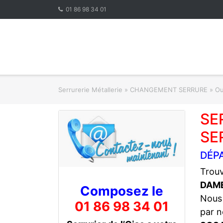
Skip
01 86 98 34 01
to
content
Serrurerie Métallerie
»
CHANGEMENT SERRURE » Ouve
SE
SE
DÉP
Trouv
DAM
Composez le
Nous
01 86 98 34 01
par n