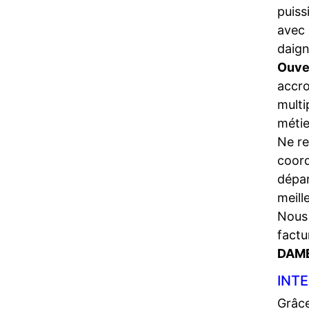
puiss
avec 
daign
Ouve
accro
multi
métie
Ne re
coord
dépa
meill
Nous 
factu
DAM
INT
Grâce