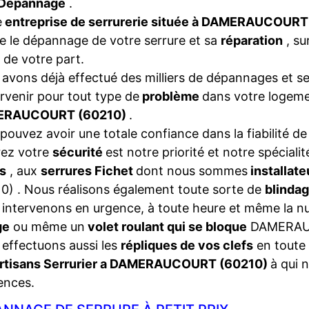
Dépannage
.
e
entreprise de serrurerie située à DAMERAUCOURT
e le dépannage de votre serrure et sa
réparation
, su
 de votre part.
avons déjà effectué des milliers de dépannages et se
ervenir pour tout type de
problème
dans votre logeme
ERAUCOURT (60210)
.
pouvez avoir une totale confiance dans la fiabilité de
rez votre
sécurité
est notre priorité et notre spéciali
s
, aux
serrures Fichet
dont nous sommes
installa
0) . Nous réalisons également toute sorte de
blinda
intervenons en urgence, à toute heure et même la nui
ge
ou même un
volet roulant qui se bloque
DAMERAU
effectuons aussi les
répliques de vos clefs
en toute 
rtisans Serrurier a DAMERAUCOURT (60210)
à qui 
ences.