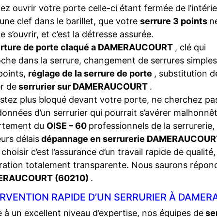
iez ouvrir votre porte celle-ci étant fermée de l’intéri
une clef dans le barillet, que votre
serrure 3 points
n
e s’ouvrir, et c’est la détresse assurée.
rture de porte claqué a DAMERAUCOURT
, clé qui
che dans la serrure, changement de serrures simples
points,
réglage de la serrure de porte
, substitution 
r de
serrurier sur DAMERAUCOURT
.
stez plus bloqué devant votre porte, ne cherchez pas
onnées d’un serrurier qui pourrait s’avérer malhonnêt
rtement du
OISE – 60
professionnels de la serrurerie,
eurs délais
dépannage en serrurerie DAMERAUCOU
choisir c’est l’assurance d’un travail rapide de qualité,
ration totalement transparente. Nous saurons répon
ERAUCOURT (60210)
.
ERVENTION RAPIDE D’UN SERRURIER À DAMER
 à un excellent niveau d’expertise, nos équipes de
se