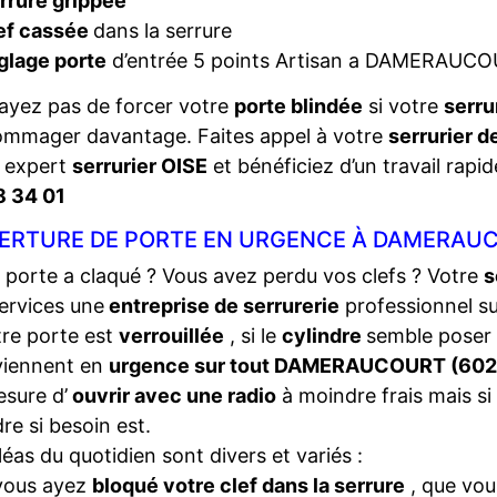
rrure grippée
ef cassée
dans la serrure
glage porte
d’entrée 5 points Artisan a DAMERAUC
ayez pas de forcer votre
porte blindée
si votre
serru
ommager davantage. Faites appel à votre
serrurier 
e expert
serrurier OISE
et bénéficiez d’un travail rapid
8 34 01
ERTURE DE PORTE EN URGENCE À DAMERAUC
 porte a claqué ? Vous avez perdu vos clefs ? Votre
s
ervices une
entreprise de serrurerie
professionnel s
tre porte est
verrouillée
, si le
cylindre
semble poser
viennent en
urgence sur tout DAMERAUCOURT (60
sure d’
ouvrir avec une radio
à moindre frais mais si
dre si besoin est.
léas du quotidien sont divers et variés :
vous ayez
bloqué votre clef dans la serrure
, que vou