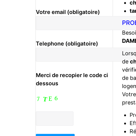
c
ta
Votre email (obligatoire)
PRO
Besoi
DAM
Telephone (obligatoire)
Lors
de
ch
vérif
Merci de recopier le code ci
de ba
dessous
logem
Votr
prest
Pr
Ef
Ré