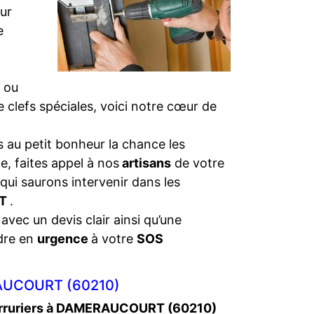
eur
e
 ou
de clefs spéciales, voici notre cœur de
 au petit bonheur la chance les
e, faites appel à nos
artisans
de votre
 qui saurons intervenir dans les
RT
.
 avec un devis clair ainsi qu’une
dre en
urgence
à votre
SOS
AUCOURT (60210)
rruriers à DAMERAUCOURT (60210)