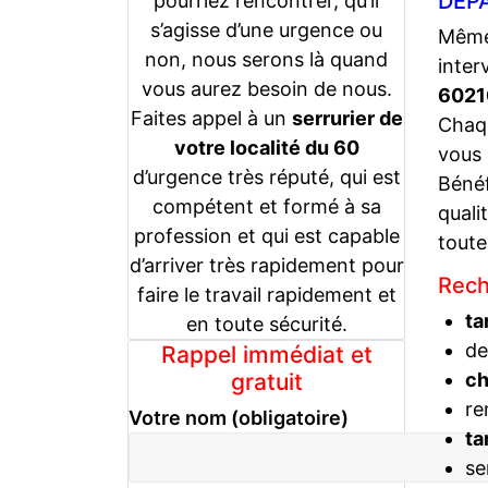
DÉPA
pourriez rencontrer, qu’il
s’agisse d’une urgence ou
Même 
non, nous serons là quand
inter
vous aurez besoin de nous.
602
Faites appel à un
serrurier de
Chaqu
votre localité du 60
vous
d’urgence très réputé, qui est
Bénéf
compétent et formé à sa
quali
profession et qui est capable
toute
d’arriver très rapidement pour
Rech
faire le travail rapidement et
ta
en toute sécurité.
de
Rappel immédiat et
gratuit
c
re
Votre nom (obligatoire)
ta
se