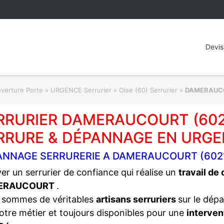
Devis
rture Porte » URGENCE Serrurier
»
Oise (60) Serrurier
»
DAMERAUC
RRURIER DAMERAUCOURT (602
RRURE & DÉPANNAGE EN URGE
ANNAGE SERRURERIE A DAMERAUCOURT (602
er un serrurier de confiance qui réalise un
travail de
ERAUCOURT
.
 sommes de véritables
artisans serruriers
sur le dép
otre métier et toujours disponibles pour une
interven