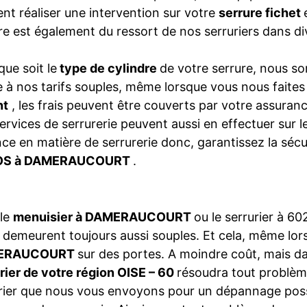
nt réaliser une intervention sur votre
serrure fichet
re est également du ressort de nos serruriers dans
que soit le
type de cylindre
de votre serrure, nous so
 à nos tarifs souples, même lorsque vous nous faite
nt
, les frais peuvent être couverts par votre assura
ervices de serrurerie peuvent aussi en effectuer sur 
ce en matière de serrurerie donc, garantissez la séc
S à DAMERAUCOURT
.
 le
menuisier à DAMERAUCOURT
ou le serrurier à 6
s
demeurent toujours aussi souples. Et cela, même lo
ERAUCOURT
sur des portes. A moindre coût, mais dan
rier de votre région OISE – 60
résoudra tout problè
rier que nous vous envoyons pour un dépannage poss