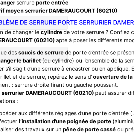
hanger
serrure
porte entrée
rif moyen serrurier DAMERAUCOURT (60210)
BLÈME DE SERRURE PORTE SERRURIER DAME
n de changer le
cylindre
de votre serrure ? Confiez 
ERAUCOURT (60210)
apte à poser les différents mo
que des
soucis de serrure
de porte d’entrée se présent
anger le barillet
(ou cylindre) ou l’ensemble de la ser
ier s’il s’agit d’une serrure à encastrer ou en applique
rillet et de serrure, repérez le sens d’
ouverture de la
ent : serrure droite tirant ou gauche poussant.
e
serrurier DAMERAUCOURT (60210)
peut assurer di
ations :
océder aux différents réglages d’une porte d’entrée (
fectuer
l’installation d’une poignée de porte
(alumini
aliser des travaux sur un
pêne de porte cassé
ou pré