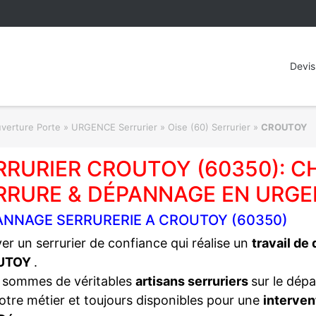
Devis
rture Porte » URGENCE Serrurier
»
Oise (60) Serrurier
»
CROUTOY
RRURIER CROUTOY (60350): 
RRURE & DÉPANNAGE EN URGE
ANNAGE SERRURERIE A CROUTOY (60350)
er un serrurier de confiance qui réalise un
travail de
UTOY
.
 sommes de véritables
artisans serruriers
sur le dép
otre métier et toujours disponibles pour une
interven