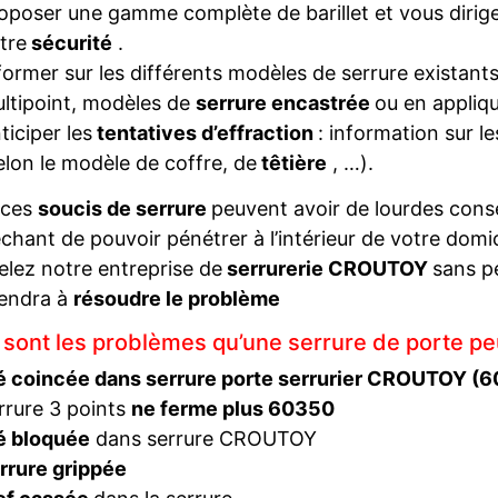
oposer une gamme complète de barillet et vous diriger
tre
sécurité
.
former sur les différents modèles de serrure existant
ltipoint, modèles de
serrure encastrée
ou en appliqu
ticiper les
tentatives d’effraction
: information sur l
elon le modèle de coffre, de
têtière
, …).
 ces
soucis de serrure
peuvent avoir de lourdes con
hant de pouvoir pénétrer à l’intérieur de votre domi
elez notre entreprise de
serrurerie CROUTOY
sans p
iendra à
résoudre le problème
 sont les problèmes qu’une serrure de porte pe
é coincée dans serrure porte serrurier CROUTOY (
rrure 3 points
ne ferme plus 60350
é bloquée
dans serrure CROUTOY
rrure grippée