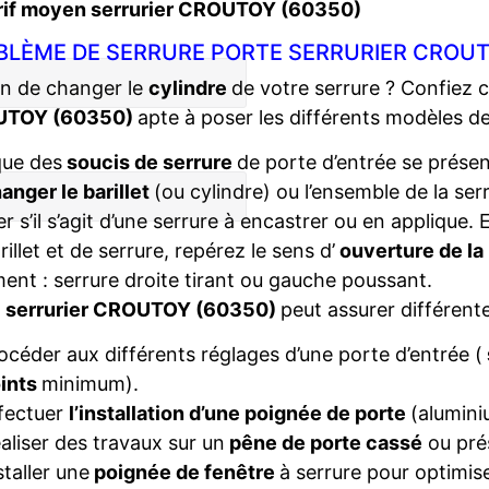
rif moyen serrurier CROUTOY (60350)
BLÈME DE SERRURE PORTE SERRURIER CROUT
n de changer le
cylindre
de votre serrure ? Confiez 
TOY (60350)
apte à poser les différents modèles d
que des
soucis de serrure
de porte d’entrée se présent
anger le barillet
(ou cylindre) ou l’ensemble de la ser
ier s’il s’agit d’une serrure à encastrer ou en applique
rillet et de serrure, repérez le sens d’
ouverture de la
ent : serrure droite tirant ou gauche poussant.
e
serrurier CROUTOY (60350)
peut assurer différente
océder aux différents réglages d’une porte d’entrée (
ints
minimum).
fectuer
l’installation d’une poignée de porte
(alumini
aliser des travaux sur un
pêne de porte cassé
ou pré
staller une
poignée de fenêtre
à serrure pour optimise