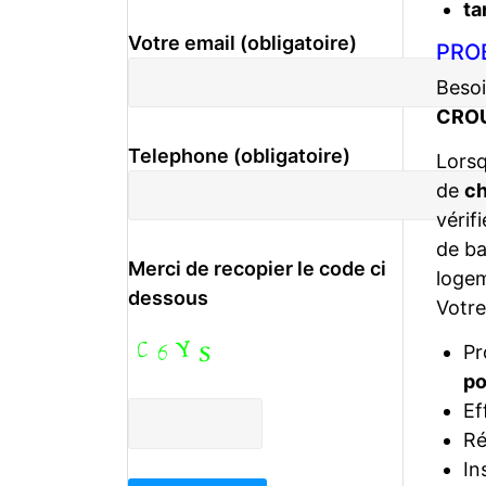
ta
Votre email (obligatoire)
PRO
Besoi
CROU
Telephone (obligatoire)
Lors
de
ch
vérif
de ba
Merci de recopier le code ci
logem
dessous
Votr
Pr
po
Ef
Ré
In