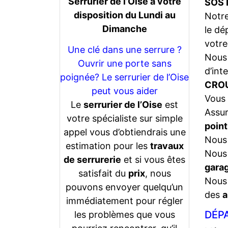
Serrurier de l’Oise a votre
SOS 
disposition du Lundi au
Notr
Dimanche
le dé
votre
Une clé dans une serrure ?
Nous 
Ouvrir une porte sans
d’int
poignée? Le serrurier de l’Oise
CROU
peut vous aider
Vous 
Le
serrurier de l’Oise
est
Assu
votre spécialiste sur simple
point
appel vous d’obtiendrais une
Nous 
estimation pour les
travaux
Nous 
de serrurerie
et si vous êtes
gara
satisfait du
prix
, nous
Nous 
pouvons envoyer quelqu’un
des
a
immédiatement pour régler
DÉPA
les problèmes que vous