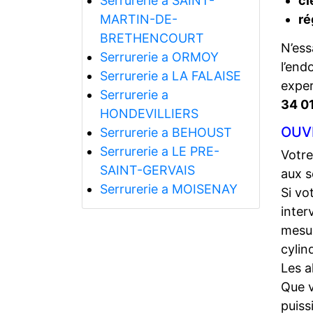
Serrurerie a SAINT-
cl
MARTIN-DE-
ré
BRETHENCOURT
N’ess
Serrurerie a ORMOY
l’end
Serrurerie a LA FALAISE
expe
Serrurerie a
34 0
HONDEVILLIERS
OUV
Serrurerie a BEHOUST
Serrurerie a LE PRE-
Votre
SAINT-GERVAIS
aux s
Serrurerie a MOISENAY
Si vo
inter
mesur
cylin
Les a
Que 
puiss