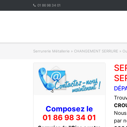
Skip
01 86 98 34 01
to
content
Serrurerie Métallerie
»
CHANGEMENT SERRURE » Ouve
SE
SE
DÉP
Trouv
CRO
Composez le
Nous
01 86 98 34 01
par n