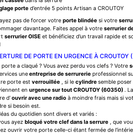
ef cassée
dans la serrure
glage porte
d’entrée 5 points Artisan a CROUTOY
ayez pas de forcer votre
porte blindée
si votre
serru
ommager davantage. Faites appel à votre
serrurier 
rt
serrurier OISE
et bénéficiez d’un travail rapide et s
1
ERTURE DE PORTE EN URGENCE À CROUTOY (
 porte a claqué ? Vous avez perdu vos clefs ? Votre
s
ervices une
entreprise de serrurerie
professionnel s
tre porte est
verrouillée
, si le
cylindre
semble poser
viennent en
urgence sur tout CROUTOY (60350)
. L
e d’
ouvrir avec une radio
à moindre frais mais si vo
dre si besoin est.
léas du quotidien sont divers et variés :
vous ayez
bloqué votre clef dans la serrure
, que vou
iez ouvrir votre porte celle-ci étant fermée de l’intéri