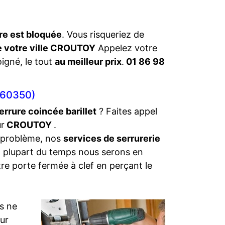
re est bloquée
. Vous risqueriez de
de votre ville CROUTOY
Appelez votre
oigné, le tout
au meilleur prix
.
01 86 98
60350)
errure coincée barillet
? Faites appel
ur
CROUTOY
.
 problème, nos
services de serrurerie
a plupart du temps nous serons en
tre porte fermée à clef en perçant le
s ne
eur