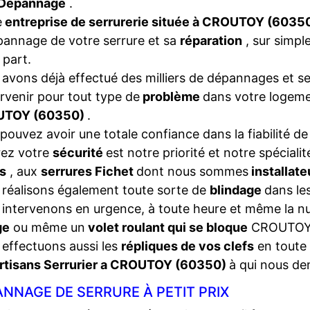
Dépannage
.
e
entreprise de serrurerie située à CROUTOY (6035
pannage de votre serrure et sa
réparation
, sur simpl
 part.
avons déjà effectué des milliers de dépannages et se
ervenir pour tout type de
problème
dans votre logeme
TOY (60350)
.
pouvez avoir une totale confiance dans la fiabilité de
rez votre
sécurité
est notre priorité et notre spéciali
s
, aux
serrures Fichet
dont nous sommes
installat
réalisons également toute sorte de
blindage
dans les
intervenons en urgence, à toute heure et même la nui
ge
ou même un
volet roulant qui se bloque
CROUTOY
effectuons aussi les
répliques de vos clefs
en toute 
rtisans Serrurier a CROUTOY (60350)
à qui nous de
NNAGE DE SERRURE À PETIT PRIX