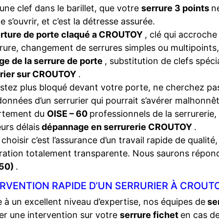
une clef dans le barillet, que votre
serrure 3 points
n
e s’ouvrir, et c’est la détresse assurée.
rture de porte claqué a CROUTOY
, clé qui accroche
rrure, changement de serrures simples ou multipoints,
ge de la serrure de porte
, substitution de clefs spéc
urier sur CROUTOY
.
stez plus bloqué devant votre porte, ne cherchez pas
onnées d’un serrurier qui pourrait s’avérer malhonnêt
rtement du
OISE – 60
professionnels de la serrurerie,
eurs délais
dépannage en serrurerie CROUTOY
.
choisir c’est l’assurance d’un travail rapide de qualité,
ration totalement transparente. Nous saurons répon
50)
.
RVENTION RAPIDE D’UN SERRURIER À CROUTO
 à un excellent niveau d’expertise, nos équipes de
se
ser une intervention sur votre
serrure fichet
en cas d