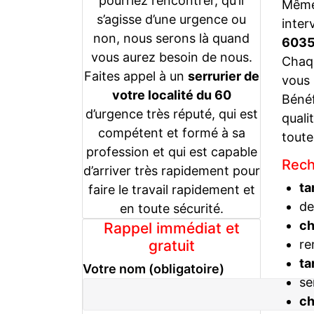
pourriez rencontrer, qu’il
Même 
s’agisse d’une urgence ou
inter
non, nous serons là quand
603
vous aurez besoin de nous.
Chaqu
Faites appel à un
serrurier de
vous
votre localité du 60
Bénéf
d’urgence très réputé, qui est
quali
compétent et formé à sa
toute
profession et qui est capable
Rech
d’arriver très rapidement pour
ta
faire le travail rapidement et
de
en toute sécurité.
c
Rappel immédiat et
gratuit
re
ta
Votre nom (obligatoire)
se
c