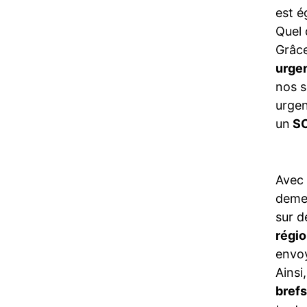
est é
Quel 
Grâce
urge
nos s
urgen
un
SO
Avec
demeu
sur d
régio
envo
Ainsi
brefs