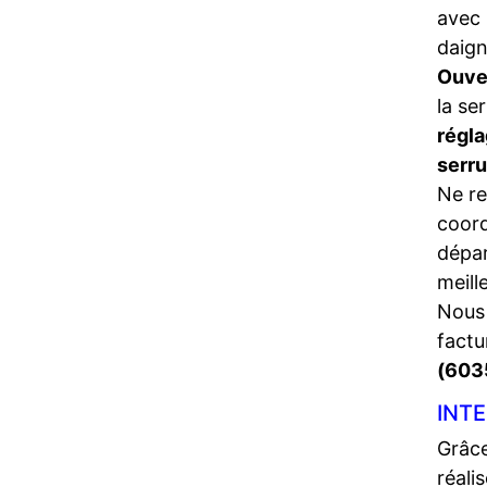
avec 
daign
Ouve
la se
régla
serr
Ne re
coord
dépa
meill
Nous 
factu
(603
INTE
Grâce
réali