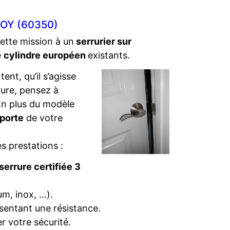
OY (60350)
cette mission à un
serrurier sur
e
cylindre européen
existants.
ent, qu’il s’agisse
rure, pensez à
. En plus du modèle
 porte
de votre
s prestations :
serrure certifiée 3
um, inox, …).
sentant une résistance.
r votre sécurité.