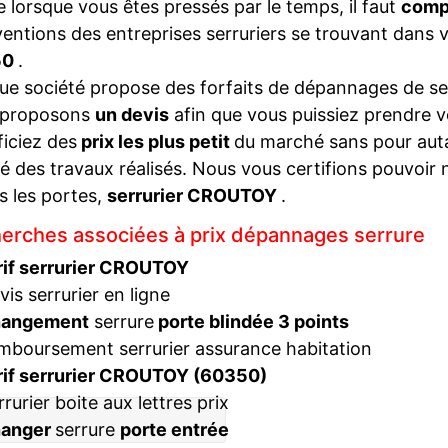
lorsque vous êtes pressés par le temps, il faut
compa
ventions des entreprises serruriers se trouvant dans 
50
.
e société propose des forfaits de dépannages de ser
 proposons
un devis
afin que vous puissiez prendre v
iciez des
prix les plus petit
du marché sans pour autan
té des travaux réalisés. Nous vous certifions pouvoir 
s les portes,
serrurier CROUTOY
.
erches associées à prix dépannages serrure
rif serrurier CROUTOY
vis serrurier en ligne
hangement
serrure
porte blindée 3 points
mboursement serrurier assurance habitation
rif serrurier CROUTOY (60350)
rrurier boite aux lettres prix
hanger
serrure
porte entrée