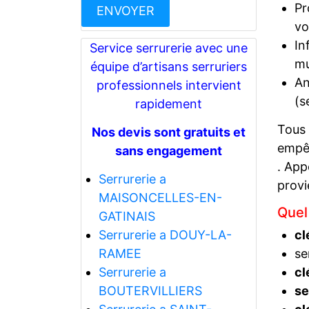
Pr
vo
In
Service serrurerie avec une
mu
équipe d’artisans serruriers
An
professionnels intervient
(s
rapidement
Tous
Nos devis sont gratuits et
empêc
sans engagement
. App
Serrurerie a
prov
MAISONCELLES-EN-
Quel
GATINAIS
Serrurerie a DOUY-LA-
cl
RAMEE
se
Serrurerie a
cl
BOUTERVILLIERS
se