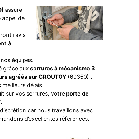
0)
assure
e appel de
ront ravis
nt à
 nos équipes.
té grâce aux
serrures à mécanisme 3
eurs agréés sur CROUTOY
(60350) .
 meilleurs délais.
t sur vos serrures, votre
porte de
.
discrétion car nous travaillons avec
mandons d’excellentes références.