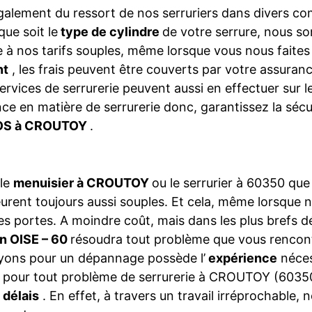
galement du ressort de nos serruriers dans divers 
que soit le
type de cylindre
de votre serrure, nous so
 à nos tarifs souples, même lorsque vous nous faite
nt
, les frais peuvent être couverts par votre assura
ervices de serrurerie peuvent aussi en effectuer sur 
ce en matière de serrurerie donc, garantissez la séc
S à CROUTOY
.
 le
menuisier à CROUTOY
ou le serrurier à 60350 qu
rent toujours aussi souples. Et cela, même lorsque 
es portes. A moindre coût, mais dans les plus brefs dé
n OISE – 60
résoudra tout problème que vous rencont
yons pour un dépannage possède l’
expérience
néces
, pour tout problème de serrurerie à CROUTOY (60350)
 délais
. En effet, à travers un travail irréprochable, 