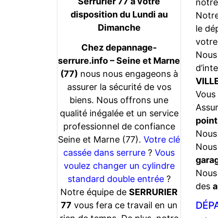
Serrurier 77 a votre
notre
disposition du Lundi au
Notr
Dimanche
le dé
votre
Chez depannage-
Nous 
serrure.info – Seine et Marne
d’int
(77)
nous nous engageons à
VILL
assurer la sécurité de vos
Vous 
biens. Nous offrons une
Assu
qualité inégalée et un service
point
professionnel de confiance
Nous 
Seine et Marne (77).
Votre clé
Nous 
cassée dans serrure
?
Vous
gara
voulez changer un cylindre
Nous 
standard double entrée
?
des
a
Notre équipe de
SERRURIER
DÉPA
77
vous fera ce travail en un