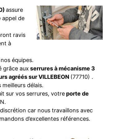
10)
assure
e appel de
ront ravis
nt à
 nos équipes.
té grâce aux
serrures à mécanisme 3
eurs agréés sur VILLEBEON
(77710) .
 meilleurs délais.
t sur vos serrures, votre
porte de
N.
discrétion car nous travaillons avec
emandons d’excellentes références.