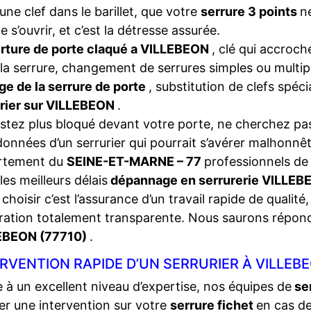
une clef dans le barillet, que votre
serrure 3 points
n
e s’ouvrir, et c’est la détresse assurée.
rture de porte claqué a VILLEBEON
, clé qui accroch
la serrure, changement de serrures simples ou multip
ge de la serrure de porte
, substitution de clefs spéc
urier sur VILLEBEON
.
stez plus bloqué devant votre porte, ne cherchez pas
onnées d’un serrurier qui pourrait s’avérer malhonnêt
rtement du
SEINE-ET-MARNE – 77
professionnels de 
les meilleurs délais
dépannage en serrurerie VILLE
choisir c’est l’assurance d’un travail rapide de qualité,
ration totalement transparente. Nous saurons répon
EBEON (77710)
.
RVENTION RAPIDE D’UN SERRURIER À VILLEBE
 à un excellent niveau d’expertise, nos équipes de
se
ser une intervention sur votre
serrure fichet
en cas d