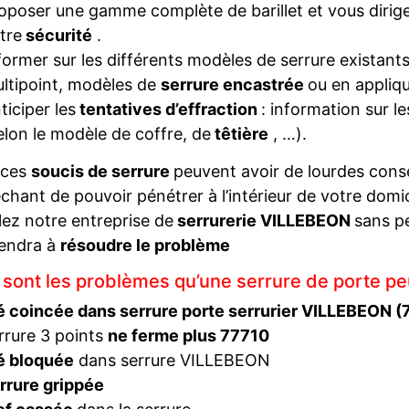
oposer une gamme complète de barillet et vous diriger
tre
sécurité
.
former sur les différents modèles de serrure existant
ltipoint, modèles de
serrure encastrée
ou en appliqu
ticiper les
tentatives d’effraction
: information sur l
elon le modèle de coffre, de
têtière
, …).
 ces
soucis de serrure
peuvent avoir de lourdes con
hant de pouvoir pénétrer à l’intérieur de votre domi
ez notre entreprise de
serrurerie VILLEBEON
sans p
iendra à
résoudre le problème
 sont les problèmes qu’une serrure de porte pe
é coincée dans serrure porte serrurier VILLEBEON (
rrure 3 points
ne ferme plus 77710
é bloquée
dans serrure VILLEBEON
rrure grippée