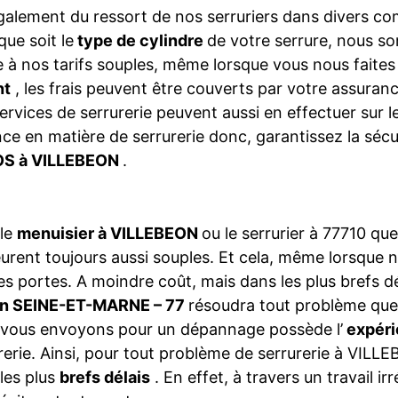
galement du ressort de nos serruriers dans divers 
que soit le
type de cylindre
de votre serrure, nous so
 à nos tarifs souples, même lorsque vous nous faite
nt
, les frais peuvent être couverts par votre assura
ervices de serrurerie peuvent aussi en effectuer sur 
ce en matière de serrurerie donc, garantissez la séc
S à VILLEBEON
.
 le
menuisier à VILLEBEON
ou le serrurier à 77710 q
rent toujours aussi souples. Et cela, même lorsque 
es portes. A moindre coût, mais dans les plus brefs dé
on SEINE-ET-MARNE – 77
résoudra tout problème que
vous envoyons pour un dépannage possède l’
expéri
rerie. Ainsi, pour tout problème de serrurerie à VILL
les plus
brefs délais
. En effet, à travers un travail i