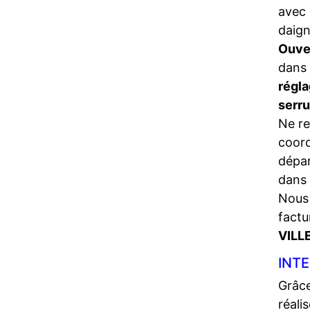
avec 
daign
Ouve
dans 
régla
serr
Ne re
coord
dépa
dans 
Nous 
factu
VILL
INTE
Grâce
réali