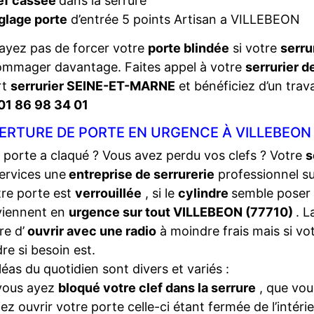
ef cassée
dans la serrure
glage porte
d’entrée 5 points Artisan a VILLEBEON
ayez pas de forcer votre
porte blindée
si votre
serru
ommager davantage. Faites appel à votre
serrurier d
rt
serrurier SEINE-ET-MARNE
et bénéficiez d’un trava
01 86 98 34 01
ERTURE DE PORTE EN URGENCE À VILLEBEON 
 porte a claqué ? Vous avez perdu vos clefs ? Votre
s
ervices une
entreprise de serrurerie
professionnel s
tre porte est
verrouillée
, si le
cylindre
semble poser
viennent en
urgence sur tout VILLEBEON (77710)
. 
e d’
ouvrir avec une radio
à moindre frais mais si vo
dre si besoin est.
léas du quotidien sont divers et variés :
vous ayez
bloqué votre clef dans la serrure
, que vou
iez ouvrir votre porte celle-ci étant fermée de l’intéri