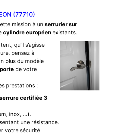
EON (77710)
cette mission à un
serrurier sur
de
cylindre européen
existants.
ent, qu’il s’agisse
rure, pensez à
. En plus du modèle
 porte
de votre
es prestations :
serrure certifiée 3
um, inox, …).
sentant une résistance.
r votre sécurité.