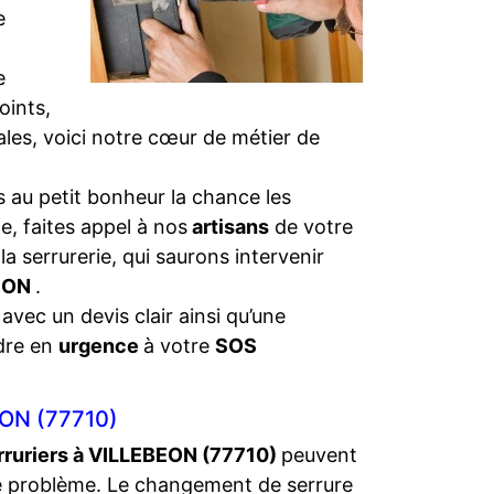
e
e
oints,
iales, voici notre cœur de métier de
 au petit bonheur la chance les
e, faites appel à nos
artisans
de votre
la serrurerie, qui saurons intervenir
BEON
.
 avec un devis clair ainsi qu’une
dre en
urgence
à votre
SOS
ON (77710)
rruriers à VILLEBEON (77710)
peuvent
e problème. Le changement de serrure