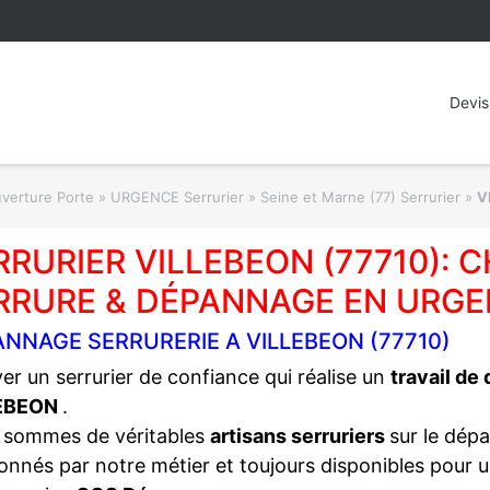
Devis
rture Porte » URGENCE Serrurier
»
Seine et Marne (77) Serrurier
»
V
RRURIER VILLEBEON (77710):
RRURE & DÉPANNAGE EN URGE
NNAGE SERRURERIE A VILLEBEON (77710)
er un serrurier de confiance qui réalise un
travail de
EBEON
.
 sommes de véritables
artisans serruriers
sur le dép
onnés par notre métier et toujours disponibles pour 