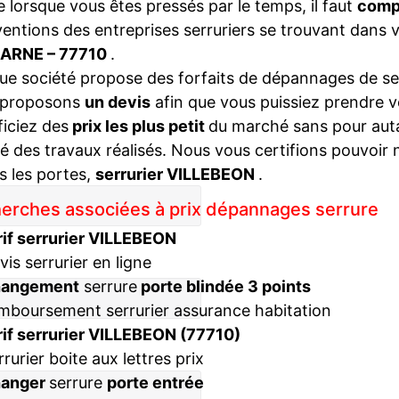
lorsque vous êtes pressés par le temps, il faut
compa
ventions des entreprises serruriers se trouvant dans 
ARNE – 77710
.
e société propose des forfaits de dépannages de ser
 proposons
un devis
afin que vous puissiez prendre v
iciez des
prix les plus petit
du marché sans pour autan
té des travaux réalisés. Nous vous certifions pouvoir 
s les portes,
serrurier VILLEBEON
.
erches associées à prix dépannages serrure
rif serrurier VILLEBEON
vis serrurier en ligne
hangement
serrure
porte blindée 3 points
mboursement serrurier assurance habitation
rif serrurier VILLEBEON (77710)
rrurier boite aux lettres prix
hanger
serrure
porte entrée