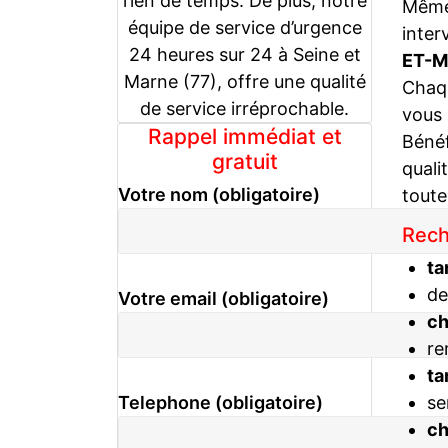
rien de temps. De plus, notre
Même 
équipe de service d’urgence
inter
24 heures sur 24 à Seine et
ET-M
Marne (77), offre une qualité
Chaqu
de service irréprochable.
vous
Rappel immédiat et
Bénéf
gratuit
quali
Votre nom (obligatoire)
toute
Rech
ta
de
Votre email (obligatoire)
c
re
ta
se
Telephone (obligatoire)
c