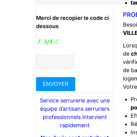
ta
PRO
Merci de recopier le code ci
Besoi
dessous
VILL
Lors
de
ch
vérif
de ba
logem
Votr
Pr
Service serrurerie avec une
po
équipe d’artisans serruriers
Ef
professionnels intervient
Ré
rapidement
In