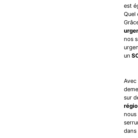
est é
Quel 
Grâce
urge
nos s
urgen
un
SO
Avec
demeu
sur d
régi
nous 
serru
dans 