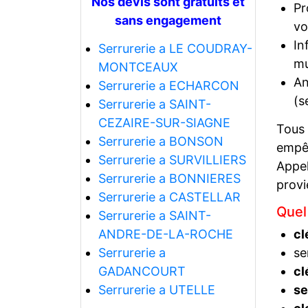
Nos devis sont gratuits et
Pr
sans engagement
vo
In
Serrurerie a LE COUDRAY-
mu
MONTCEAUX
An
Serrurerie a ECHARCON
(s
Serrurerie a SAINT-
CEZAIRE-SUR-SIAGNE
Tous
Serrurerie a BONSON
empêc
Serrurerie a SURVILLIERS
Appel
Serrurerie a BONNIERES
prov
Serrurerie a CASTELLAR
Quel
Serrurerie a SAINT-
ANDRE-DE-LA-ROCHE
cl
Serrurerie a
se
GADANCOURT
cl
Serrurerie a UTELLE
se