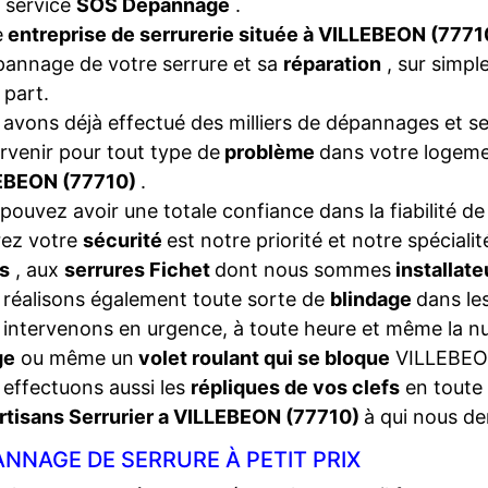
 service
SOS Dépannage
.
e
entreprise de serrurerie située à VILLEBEON (777
pannage de votre serrure et sa
réparation
, sur simpl
 part.
avons déjà effectué des milliers de dépannages et se
ervenir pour tout type de
problème
dans votre logeme
EBEON (77710)
.
pouvez avoir une totale confiance dans la fiabilité de
rez votre
sécurité
est notre priorité et notre spéciali
s
, aux
serrures Fichet
dont nous sommes
installat
réalisons également toute sorte de
blindage
dans les
intervenons en urgence, à toute heure et même la nui
ge
ou même un
volet roulant qui se bloque
VILLEBEO
effectuons aussi les
répliques de vos clefs
en toute 
rtisans Serrurier a VILLEBEON (77710)
à qui nous d
NNAGE DE SERRURE À PETIT PRIX