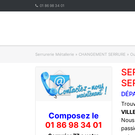
Skip
01 86 98 34 01
to
content
Serrurerie Métallerie
»
CHANGEMENT SERRURE » Ouve
SE
SE
DÉPA
Trouv
VILL
Composez le
Nous
01 86 98 34 01
passi