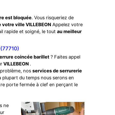
re est bloquée
. Vous risqueriez de
e votre ville VILLEBEON
Appelez votre
il rapide et soigné, le tout
au meilleur
(77710)
errure coincée barillet
? Faites appel
ur
VILLEBEON
.
 problème, nos
services de serrurerie
La plupart du temps nous serons en
tre porte fermée à clef en perçant le
s ne
eur