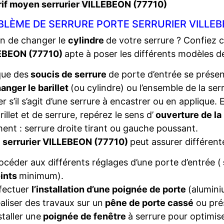
rif moyen serrurier VILLEBEON (77710)
BLÈME DE SERRURE PORTE SERRURIER VILLEB
n de changer le
cylindre
de votre serrure ? Confiez 
EBEON (77710)
apte à poser les différents modèles 
que des
soucis de serrure
de porte d’entrée se présent
anger le barillet
(ou cylindre) ou l’ensemble de la ser
ier s’il s’agit d’une serrure à encastrer ou en applique
rillet et de serrure, repérez le sens d’
ouverture de la
ent : serrure droite tirant ou gauche poussant.
e
serrurier VILLEBEON (77710)
peut assurer différent
océder aux différents réglages d’une porte d’entrée (
ints
minimum).
fectuer
l’installation d’une poignée de porte
(alumini
aliser des travaux sur un
pêne de porte cassé
ou pré
staller une
poignée de fenêtre
à serrure pour optimise