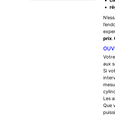
cl
ré
N’ess
l’end
expe
prix
.
OUV
Votre
aux s
Si vo
inter
mesur
cylin
Les a
Que 
puiss