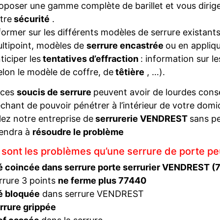
oposer une gamme complète de barillet et vous diriger
tre
sécurité
.
former sur les différents modèles de serrure existant
ltipoint, modèles de
serrure encastrée
ou en appliqu
ticiper les
tentatives d’effraction
: information sur l
elon le modèle de coffre, de
têtière
, …).
 ces
soucis de serrure
peuvent avoir de lourdes con
hant de pouvoir pénétrer à l’intérieur de votre domi
ez notre entreprise de
serrurerie VENDREST
sans pe
iendra à
résoudre le problème
 sont les problèmes qu’une serrure de porte pe
é coincée dans serrure porte serrurier VENDREST (
rrure 3 points
ne ferme plus 77440
é bloquée
dans serrure VENDREST
rrure grippée