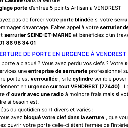
ef cassée
dans la serrure
glage porte
d’entrée 5 points Artisan a VENDREST
ayez pas de forcer votre
porte blindée
si votre
serru
ommager davantage. Faites appel à votre
serrurier 
rt
serrurier SEINE-ET-MARNE
et bénéficiez d’un trava
01 86 98 34 01
ERTURE DE PORTE EN URGENCE À VENDREST 
 porte a claqué ? Vous avez perdu vos clefs ? Votre
s
ervices une
entreprise de serrurerie
professionnel s
tre porte est
verrouillée
, si le
cylindre
semble poser
viennent en
urgence sur tout VENDREST (77440)
. 
e d’
ouvrir avec une radio
à moindre frais mais si vo
dre si besoin est.
léas du quotidien sont divers et variés :
vous ayez
bloqué votre clef dans la serrure
, que vou
iez ouvrir votre porte celle-ci étant fermée de l’intéri