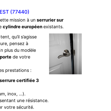
EST (77440)
cette mission à un
serrurier sur
de
cylindre européen
existants.
ent, qu’il s’agisse
rure, pensez à
. En plus du modèle
 porte
de votre
es prestations :
serrure certifiée 3
um, inox, …).
sentant une résistance.
r votre sécurité.