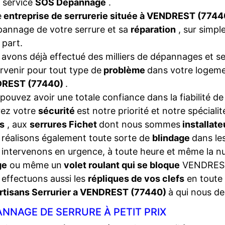
 service
SOS Dépannage
.
e
entreprise de serrurerie située à VENDREST (774
pannage de votre serrure et sa
réparation
, sur simpl
 part.
avons déjà effectué des milliers de dépannages et se
ervenir pour tout type de
problème
dans votre logeme
REST (77440)
.
pouvez avoir une totale confiance dans la fiabilité de
rez votre
sécurité
est notre priorité et notre spéciali
s
, aux
serrures Fichet
dont nous sommes
installat
réalisons également toute sorte de
blindage
dans les
intervenons en urgence, à toute heure et même la nui
ge
ou même un
volet roulant qui se bloque
VENDRES
effectuons aussi les
répliques de vos clefs
en toute 
rtisans Serrurier a VENDREST (77440)
à qui nous d
NNAGE DE SERRURE À PETIT PRIX