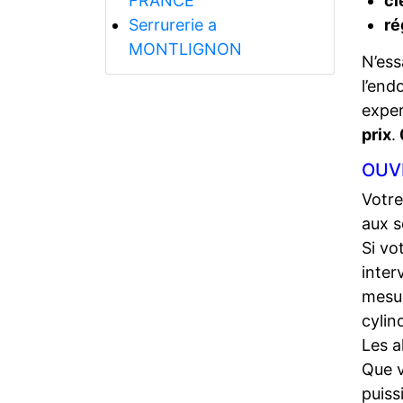
FRANCE
cl
Serrurerie a
ré
MONTLIGNON
N’ess
l’end
expe
prix
.
OUV
Votre
aux s
Si vo
inter
mesur
cylin
Les a
Que 
puiss