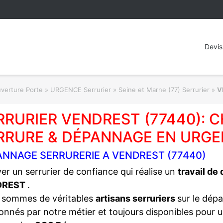
Devis
rture Porte » URGENCE Serrurier
»
Seine et Marne (77) Serrurier
»
V
RRURIER VENDREST (77440):
RRURE & DÉPANNAGE EN URGE
ANNAGE SERRURERIE A VENDREST (77440)
er un serrurier de confiance qui réalise un
travail de
DREST
.
 sommes de véritables
artisans serruriers
sur le dép
onnés par notre métier et toujours disponibles pour 