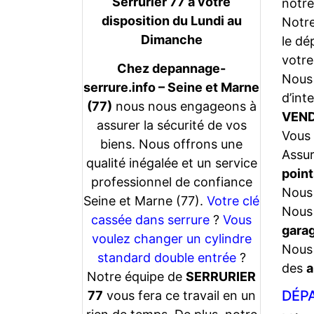
Serrurier 77 a votre
notre
disposition du Lundi au
Notr
Dimanche
le dé
votre
Chez depannage-
Nous 
serrure.info – Seine et Marne
d’int
(77)
nous nous engageons à
VEND
assurer la sécurité de vos
Vous 
biens. Nous offrons une
Assu
qualité inégalée et un service
point
professionnel de confiance
Nous 
Seine et Marne (77).
Votre clé
Nous 
cassée dans serrure
?
Vous
gara
voulez changer un cylindre
Nous 
standard double entrée
?
des
a
Notre équipe de
SERRURIER
DÉPA
77
vous fera ce travail en un