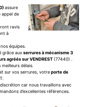
40)
assure
e appel de
ront ravis
nt à
 nos équipes.
té grâce aux
serrures à mécanisme 3
eurs agréés sur VENDREST
(77440) .
 meilleurs délais.
t sur vos serrures, votre
porte de
T.
discrétion car nous travaillons avec
emandons d’excellentes références.