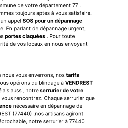
commune de votre département 77 .
mmes toujours aptes à vous satisfaire.
s un appel
SOS pour un dépannage
nce. En parlant de dépannage urgent,
les
portes claquées
. Pour toute
urité de vos locaux en nous envoyant
ue nous vous enverrons, nos
tarifs
nous opérons du blindage à
VENDREST
lais aussi, notre
serrurier de votre
 vous rencontrez. Chaque serrurier que
ence
nécessaire en dépannage de
DREST (77440) ,nos artisans agiront
rréprochable, notre serrurier à 77440