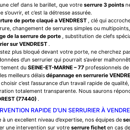
une clef dans le barillet, que votre
serrure 3 points
n
e s’ouvrir, et c’est la détresse assurée.
rture de porte claqué a VENDREST
, clé qui accroch
rrure, changement de serrures simples ou multipoints,
ge de la serrure de porte
, substitution de clefs spéc
urier sur VENDREST
.
stez plus bloqué devant votre porte, ne cherchez pas
onnées d’un serrurier qui pourrait s’avérer malhonnêt
rtement du
SEINE-ET-MARNE – 77
professionnels de 
les meilleurs délais
dépannage en serrurerie VENDR
choisir c’est l’assurance d’un travail rapide de qualité,
ration totalement transparente. Nous saurons répon
REST (77440)
.
RVENTION RAPIDE D’UN SERRURIER À VENDRE
 à un excellent niveau d’expertise, nos équipes de
se
ser une intervention sur votre
serrure fichet
en cas d