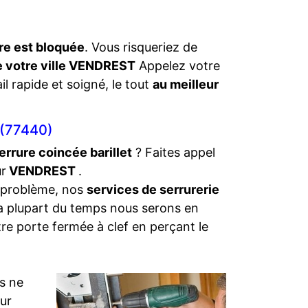
re est bloquée
. Vous risqueriez de
de votre ville VENDREST
Appelez votre
il rapide et soigné, le tout
au meilleur
(77440)
errure coincée barillet
? Faites appel
ur
VENDREST
.
 problème, nos
services de serrurerie
La plupart du temps nous serons en
tre porte fermée à clef en perçant le
s ne
eur