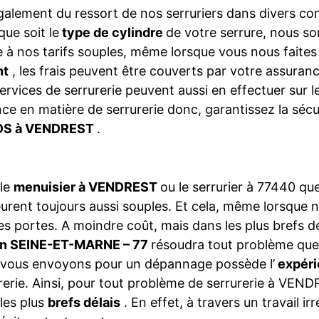
galement du ressort de nos serruriers dans divers 
que soit le
type de cylindre
de votre serrure, nous so
 à nos tarifs souples, même lorsque vous nous faite
nt
, les frais peuvent être couverts par votre assura
ervices de serrurerie peuvent aussi en effectuer sur 
ce en matière de serrurerie donc, garantissez la séc
S à VENDREST
.
 le
menuisier à VENDREST
ou le serrurier à 77440 q
rent toujours aussi souples. Et cela, même lorsque 
es portes. A moindre coût, mais dans les plus brefs dé
on SEINE-ET-MARNE – 77
résoudra tout problème que
vous envoyons pour un dépannage possède l’
expéri
rerie. Ainsi, pour tout problème de serrurerie à VEN
les plus
brefs délais
. En effet, à travers un travail i