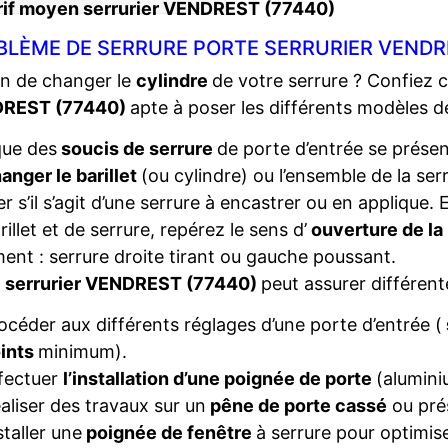
rif moyen serrurier VENDREST (77440)
BLÈME DE SERRURE PORTE SERRURIER VENDR
n de changer le
cylindre
de votre serrure ? Confiez 
REST (77440)
apte à poser les différents modèles 
que des
soucis de serrure
de porte d’entrée se présent
anger le barillet
(ou cylindre) ou l’ensemble de la ser
ier s’il s’agit d’une serrure à encastrer ou en applique
rillet et de serrure, repérez le sens d’
ouverture de la
ent : serrure droite tirant ou gauche poussant.
e
serrurier VENDREST (77440)
peut assurer différent
océder aux différents réglages d’une porte d’entrée (
ints
minimum).
fectuer
l’installation d’une poignée de porte
(alumini
aliser des travaux sur un
pêne de porte cassé
ou pré
staller une
poignée de fenêtre
à serrure pour optimise