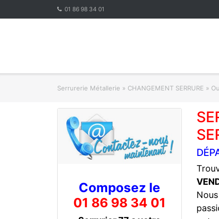
Skip
01 86 98 34 01
to
content
Serrurerie Métallerie
»
CHANGEMENT SERRURE » Ouve
SE
SE
DÉP
Trouv
VEN
Composez le
Nous
01 86 98 34 01
passi