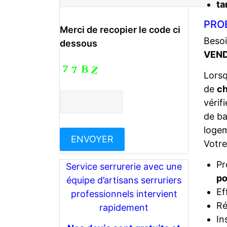
ta
PRO
Merci de recopier le code ci
Besoi
dessous
VEND
Lors
de
ch
vérif
de ba
logem
Votr
Pr
Service serrurerie avec une
po
équipe d’artisans serruriers
Ef
professionnels intervient
Ré
rapidement
In