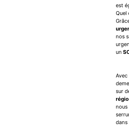
est é
Quel 
Grâce
urge
nos s
urgen
un
SO
Avec
demeu
sur d
régi
nous 
serru
dans 