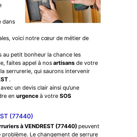
e
e dans
iales, voici notre cœur de métier de
 au petit bonheur la chance les
e, faites appel à nos
artisans
de votre
la serrurerie, qui saurons intervenir
EST
.
 avec un devis clair ainsi qu’une
dre en
urgence
à votre
SOS
ST (77440)
rruriers à VENDREST (77440)
peuvent
e problème. Le changement de serrure