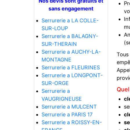
Nos devis sont gratuits et
Pr
sans engagement
vo
In
Serrurerie a LA COLLE-
mu
SUR-LOUP
An
Serrurerie a BALAGNY-
(s
SUR-THERAIN
Serrurerie a AUCHY-LA-
Tous
MONTAGNE
empêc
Serrurerie a FLEURINES
Appel
Serrurerie a LONGPONT-
prov
SUR-ORGE
Quel
Serrurerie a
VAUGRIGNEUSE
cl
Serrurerie a MULCENT
se
Serrurerie a PARIS 17
cl
Serrurerie a ROISSY-EN-
se