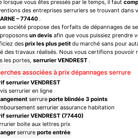
lorsque vous êtes pressés par le temps, il faut
compa
ventions des entreprises serruriers se trouvant dans 
ARNE – 77440
.
e société propose des forfaits de dépannages de ser
 proposons
un devis
afin que vous puissiez prendre v
iciez des
prix les plus petit
du marché sans pour autan
té des travaux réalisés. Nous vous certifions pouvoir 
s les portes,
serrurier VENDREST
.
erches associées à prix dépannages serrure
rif serrurier VENDREST
vis serrurier en ligne
hangement
serrure
porte blindée 3 points
mboursement serrurier assurance habitation
rif serrurier VENDREST (77440)
rrurier boite aux lettres prix
hanger
serrure
porte entrée