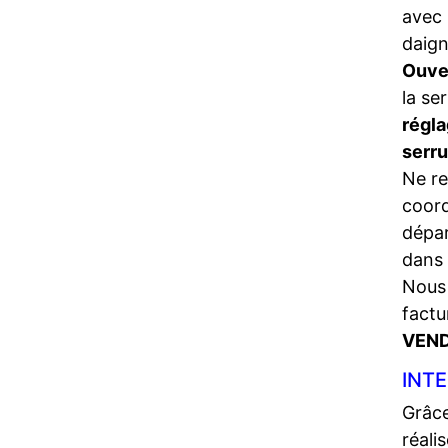
avec 
daign
Ouve
la se
régla
serr
Ne re
coord
dépa
dans 
Nous 
factu
VEND
INTE
Grâce
réali