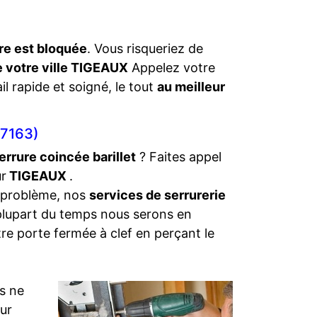
re est bloquée
. Vous risqueriez de
e votre ville TIGEAUX
Appelez votre
il rapide et soigné, le tout
au meilleur
7163)
errure coincée barillet
? Faites appel
ur
TIGEAUX
.
 problème, nos
services de serrurerie
 plupart du temps nous serons en
tre porte fermée à clef en perçant le
s ne
eur