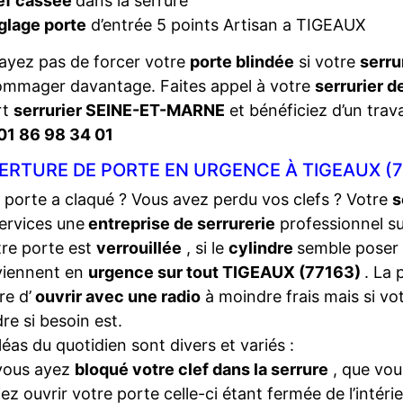
ef cassée
dans la serrure
glage porte
d’entrée 5 points Artisan a TIGEAUX
ayez pas de forcer votre
porte blindée
si votre
serru
ommager davantage. Faites appel à votre
serrurier d
rt
serrurier SEINE-ET-MARNE
et bénéficiez d’un trava
01 86 98 34 01
ERTURE DE PORTE EN URGENCE À TIGEAUX (7
 porte a claqué ? Vous avez perdu vos clefs ? Votre
s
ervices une
entreprise de serrurerie
professionnel s
tre porte est
verrouillée
, si le
cylindre
semble poser
viennent en
urgence sur tout TIGEAUX (77163)
. La
e d’
ouvrir avec une radio
à moindre frais mais si vo
dre si besoin est.
léas du quotidien sont divers et variés :
vous ayez
bloqué votre clef dans la serrure
, que vou
iez ouvrir votre porte celle-ci étant fermée de l’intéri