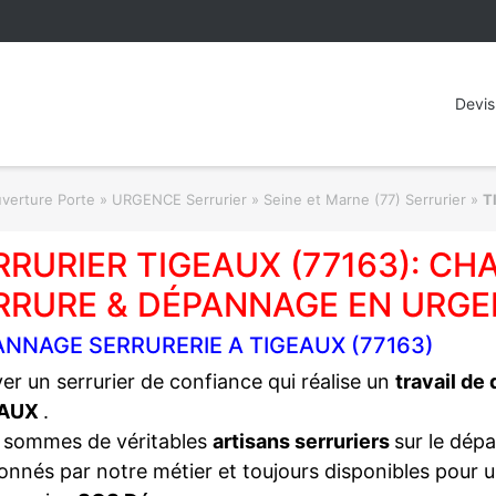
Devis
rture Porte » URGENCE Serrurier
»
Seine et Marne (77) Serrurier
»
T
RRURIER TIGEAUX (77163): C
RRURE & DÉPANNAGE EN URGE
ANNAGE SERRURERIE A TIGEAUX (77163)
er un serrurier de confiance qui réalise un
travail de
EAUX
.
 sommes de véritables
artisans serruriers
sur le dép
onnés par notre métier et toujours disponibles pour 