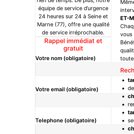
rien de temps. De plus, notre
Même 
équipe de service d’urgence
inter
24 heures sur 24 à Seine et
ET-M
Marne (77), offre une qualité
Chaqu
de service irréprochable.
vous
Rappel immédiat et
Bénéf
gratuit
quali
Votre nom (obligatoire)
toute
Rech
ta
de
Votre email (obligatoire)
c
re
ta
se
Telephone (obligatoire)
c