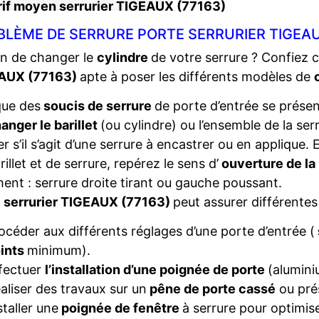
rif moyen serrurier TIGEAUX (77163)
BLÈME DE SERRURE PORTE SERRURIER TIGEAU
n de changer le
cylindre
de votre serrure ? Confiez 
AUX (77163)
apte à poser les différents modèles de
que des
soucis de serrure
de porte d’entrée se présent
anger le barillet
(ou cylindre) ou l’ensemble de la ser
ier s’il s’agit d’une serrure à encastrer ou en applique
rillet et de serrure, repérez le sens d’
ouverture de la
ent : serrure droite tirant ou gauche poussant.
e
serrurier TIGEAUX (77163)
peut assurer différentes
océder aux différents réglages d’une porte d’entrée (
ints
minimum).
fectuer
l’installation d’une poignée de porte
(alumini
aliser des travaux sur un
pêne de porte cassé
ou pré
staller une
poignée de fenêtre
à serrure pour optimise