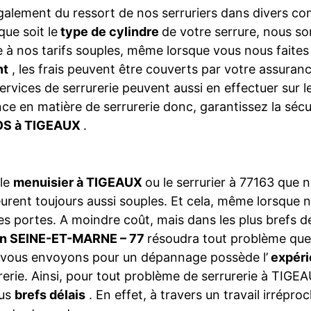
galement du ressort de nos serruriers dans divers 
que soit le
type de cylindre
de votre serrure, nous so
 à nos tarifs souples, même lorsque vous nous faite
nt
, les frais peuvent être couverts par votre assura
ervices de serrurerie peuvent aussi en effectuer sur 
ce en matière de serrurerie donc, garantissez la séc
S à TIGEAUX
.
 le
menuisier à TIGEAUX
ou le serrurier à 77163 que
rent toujours aussi souples. Et cela, même lorsque 
es portes. A moindre coût, mais dans les plus brefs dé
on SEINE-ET-MARNE – 77
résoudra tout problème que
vous envoyons pour un dépannage possède l’
expéri
rerie. Ainsi, pour tout problème de serrurerie à TIGE
lus
brefs délais
. En effet, à travers un travail irrépro