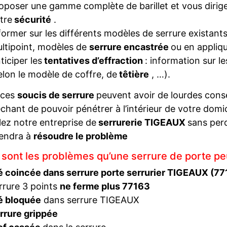
oposer une gamme complète de barillet et vous diriger
tre
sécurité
.
former sur les différents modèles de serrure existant
ltipoint, modèles de
serrure encastrée
ou en appliqu
ticiper les
tentatives d’effraction
: information sur l
elon le modèle de coffre, de
têtière
, …).
 ces
soucis de serrure
peuvent avoir de lourdes con
hant de pouvoir pénétrer à l’intérieur de votre domi
ez notre entreprise de
serrurerie TIGEAUX
sans per
iendra à
résoudre le problème
 sont les problèmes qu’une serrure de porte pe
é coincée dans serrure porte serrurier TIGEAUX (77
rrure 3 points
ne ferme plus 77163
é bloquée
dans serrure TIGEAUX
rrure grippée