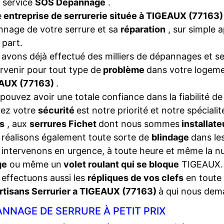
 service
SOS Dépannage
.
e
entreprise de serrurerie située à TIGEAUX (77163
nage de votre serrure et sa
réparation
, sur simple 
 part.
avons déjà effectué des milliers de dépannages et se
ervenir pour tout type de
problème
dans votre logeme
AUX (77163)
.
pouvez avoir une totale confiance dans la fiabilité de
rez votre
sécurité
est notre priorité et notre spéciali
s
, aux
serrures Fichet
dont nous sommes
installat
réalisons également toute sorte de
blindage
dans les
intervenons en urgence, à toute heure et même la nui
ge
ou même un
volet roulant qui se bloque
TIGEAUX.
effectuons aussi les
répliques de vos clefs
en toute 
rtisans Serrurier a TIGEAUX (77163)
à qui nous dem
NNAGE DE SERRURE À PETIT PRIX