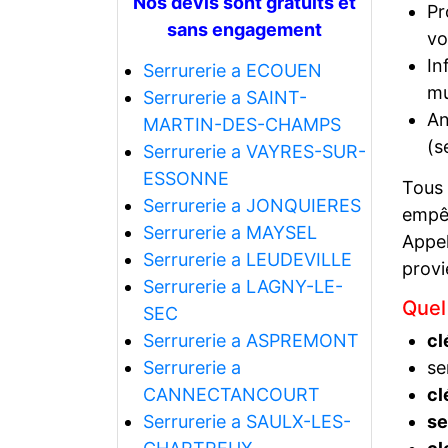
Nos devis sont gratuits et
Pr
sans engagement
vo
In
Serrurerie a ECOUEN
mu
Serrurerie a SAINT-
An
MARTIN-DES-CHAMPS
(s
Serrurerie a VAYRES-SUR-
ESSONNE
Tous
Serrurerie a JONQUIERES
empêc
Serrurerie a MAYSEL
Appel
Serrurerie a LEUDEVILLE
prov
Serrurerie a LAGNY-LE-
Quel
SEC
Serrurerie a ASPREMONT
cl
Serrurerie a
se
CANNECTANCOURT
cl
Serrurerie a SAULX-LES-
se