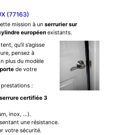
X (77163)
cette mission à un
serrurier sur
cylindre européen
existants.
ent, qu’il s’agisse
rure, pensez à
. En plus du modèle
 porte
de votre
 prestations :
serrure certifiée 3
um, inox, …).
sentant une résistance.
r votre sécurité.