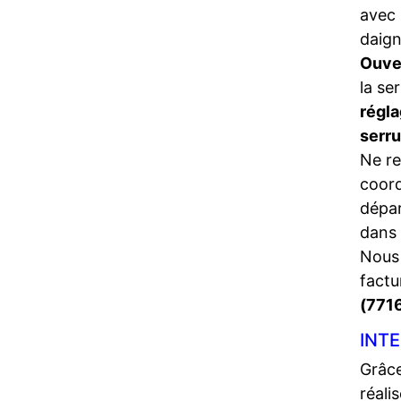
avec 
daign
Ouve
la se
régla
serr
Ne re
coord
dépa
dans 
Nous 
factu
(771
INTE
Grâce
réali