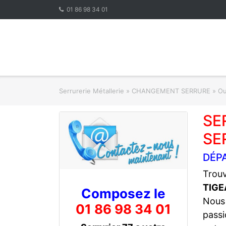
Skip
01 86 98 34 01
to
content
Serrurerie Métallerie
»
CHANGEMENT SERRURE » Ouve
SE
SE
DÉP
Trouv
TIG
Composez le
Nous
01 86 98 34 01
passi