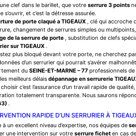
une clef dans le barillet, que votre
serrure 3 points
n
e s’ouvrir, et c’est la détresse assurée.
rture de porte claqué a TIGEAUX
, clé qui accroche 
rrure, changement de serrures simples ou multipoints,
ge de la serrure de porte
, substitution de clefs spéc
urier sur TIGEAUX
.
stez plus bloqué devant votre porte, ne cherchez pas
onnées d’un serrurier qui pourrait s’avérer malhonnêt
rtement du
SEINE-ET-MARNE – 77
professionnels de 
les meilleurs délais
dépannage en serrurerie TIGEA
choisir c’est l’assurance d’un travail rapide de qualité,
ration totalement transparente. Nous saurons répon
63)
.
RVENTION RAPIDE D’UN SERRURIER À TIGEAUX
 à un excellent niveau d’expertise, nos équipes de
se
ser une intervention sur votre
serrure fichet
en cas d