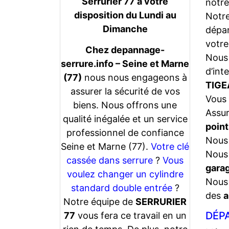
Serrurier 77 a votre
notre
disposition du Lundi au
Notr
Dimanche
dépan
votre
Chez depannage-
Nous 
serrure.info – Seine et Marne
d’int
(77)
nous nous engageons à
TIGE
assurer la sécurité de vos
Vous 
biens. Nous offrons une
Assu
qualité inégalée et un service
point
professionnel de confiance
Nous 
Seine et Marne (77).
Votre clé
Nous 
cassée dans serrure
?
Vous
gara
voulez changer un cylindre
Nous 
standard double entrée
?
des
a
Notre équipe de
SERRURIER
DÉPA
77
vous fera ce travail en un