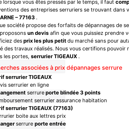
lorsque vous êtes pressés par le temps, il faut
compa
ventions des entreprises serruriers se trouvant dans 
ARNE – 77163
.
e société propose des forfaits de dépannages de ser
 proposons
un devis
afin que vous puissiez prendre v
iciez des
prix les plus petit
du marché sans pour autan
té des travaux réalisés. Nous vous certifions pouvoir 
s les portes,
serrurier TIGEAUX
.
erches associées à prix dépannages serrure
rif serrurier TIGEAUX
vis serrurier en ligne
hangement
serrure
porte blindée 3 points
mboursement serrurier assurance habitation
rif serrurier TIGEAUX (77163)
rrurier boite aux lettres prix
hanger
serrure
porte entrée