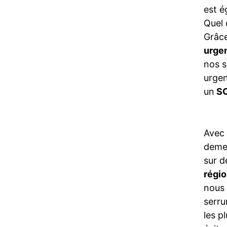
est é
Quel 
Grâce
urge
nos s
urgen
un
SO
Avec
demeu
sur d
régi
nous 
serru
les p