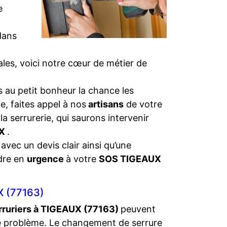
e
dans
iales, voici notre cœur de métier de
 au petit bonheur la chance les
e, faites appel à nos
artisans
de votre
la serrurerie, qui saurons intervenir
UX
.
 avec un devis clair ainsi qu’une
dre en
urgence
à votre
SOS TIGEAUX
 (77163)
rruriers à TIGEAUX (77163)
peuvent
e problème. Le changement de serrure