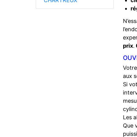
CHARTREUX
cl
ré
N’ess
l’end
expe
prix
.
OUV
Votre
aux s
Si vo
inter
mesur
cylin
Les a
Que 
puiss