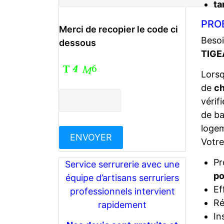
ta
PRO
Merci de recopier le code ci
Besoi
dessous
TIGE
Lors
de
ch
vérif
de ba
logem
Votr
Pr
Service serrurerie avec une
po
équipe d’artisans serruriers
Ef
professionnels intervient
Ré
rapidement
In