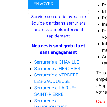
Pr
Ef
Service serrurerie avec une
Ré
équipe d’artisans serruriers
In
professionnels intervient
Pr
rapidement
vo
In
Nos devis sont gratuits et
mu
sans engagement
An
Serrurerie a CHAVILLE
(s
Serrurerie a HERCHIES
Tous
Serrurerie a VERDEREL-
empêc
LES-SAUQUEUSE
. App
Serrurerie a LA RUE-
votre
SAINT-PIERRE
Serrurerie a
Quel