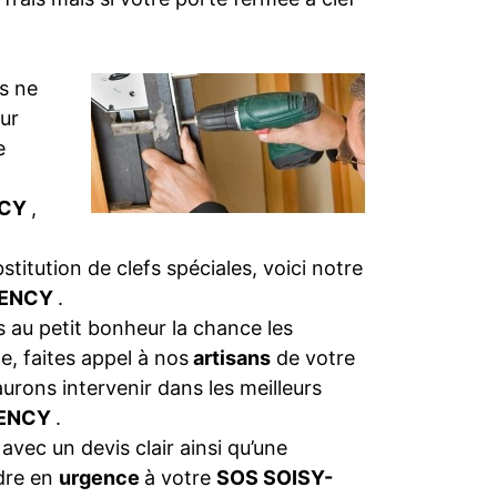
s ne
eur
e
NCY
,
bstitution de clefs spéciales, voici notre
RENCY
.
 au petit bonheur la chance les
e, faites appel à nos
artisans
de votre
aurons intervenir dans les meilleurs
RENCY
.
 avec un devis clair ainsi qu’une
dre en
urgence
à votre
SOS SOISY-