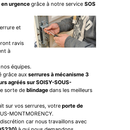
n en urgence
grâce à notre service
SOS
errure et
ront ravis
nt à
 nos équipes.
té grâce aux
serrures à mécanisme 3
eurs agréés sur SOISY-SOUS-
te sorte de
blindage
dans les meilleurs
t sur vos serrures, votre
porte de
OUS-MONTMORENCY.
discrétion car nous travaillons avec
(95230)
à qui nous demandons