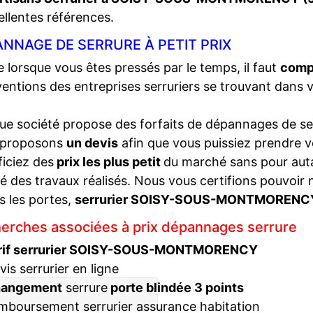
ellentes références.
NNAGE DE SERRURE À PETIT PRIX
lorsque vous êtes pressés par le temps, il faut
compa
ventions des entreprises serruriers se trouvant dans 
e société propose des forfaits de dépannages de ser
 proposons
un devis
afin que vous puissiez prendre v
iciez des
prix les plus petit
du marché sans pour autan
té des travaux réalisés. Nous vous certifions pouvoir 
s les portes,
serrurier SOISY-SOUS-MONTMOREN
erches associées à prix dépannages serrure
rif serrurier SOISY-SOUS-MONTMORENCY
vis serrurier en ligne
hangement
serrure
porte blindée 3 points
mboursement serrurier assurance habitation