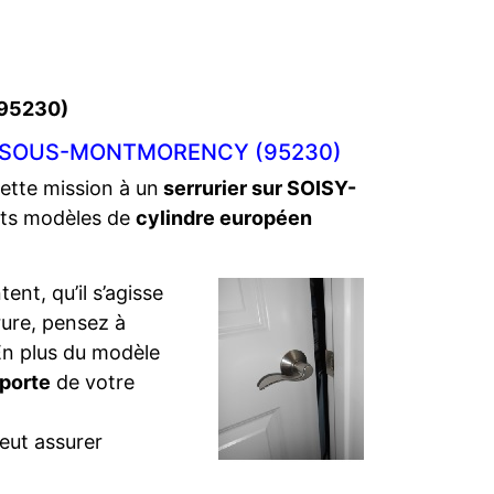
(95230)
Y-SOUS-MONTMORENCY (95230)
cette mission à un
serrurier sur SOISY-
ents modèles de
cylindre européen
ent, qu’il s’agisse
rure, pensez à
. En plus du modèle
 porte
de votre
eut assurer