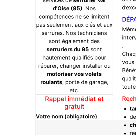
services de
serrurier Val
d’exc
d’Oise (95)
. Nos
compétences ne se limitent
DÉPA
pas seulement aux clés et aux
Même 
serrures. Nos techniciens
inter
sont également des
.
serruriers du 95
sont
Chaqu
hautement qualifiés pour
vous
réparer, changer installer ou
Bénéf
motoriser vos volets
quali
roulants
, porte de garage,
toute
etc.
Rappel immédiat et
Rech
gratuit
ta
Votre nom (obligatoire)
de
c
re