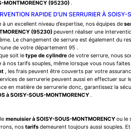
S-MONTMORENCY (95230)
.
ERVENTION RAPIDE D’UN SERRURIER À SOIS
 à un excellent niveau d’expertise, nos équipes de
se
TMORENCY (95230)
peuvent réaliser une interventi
ème. Le changement de serrure est également du ress
une de votre département 95 .
que soit le
type de cylindre
de votre serrure, nous so
 à nos tarifs souples, même lorsque vous nous faite
nt
, les frais peuvent être couverts par votre assura
ervices de serrurerie peuvent aussi en effectuer sur 
ce en matière de serrurerie donc, garantissez la séc
S à SOISY-SOUS-MONTMORENCY
.
 le
menuisier à SOISY-SOUS-MONTMORENCY
ou le
rrons, nos
tarifs
demeurent toujours aussi souples. E