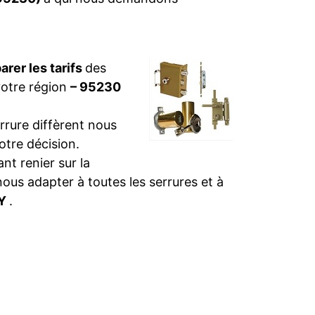
rer les tarifs
des
votre région
– 95230
rure diffèrent nous
otre décision.
t renier sur la
nous adapter à toutes les serrures et à
CY
.