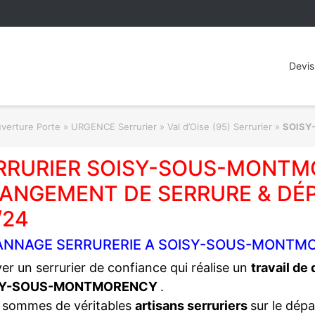
Devis
rture Porte » URGENCE Serrurier
»
Val d’Oise (95) Serrurier
»
SOISY
RRURIER SOISY-SOUS-MONTMO
ANGEMENT DE SERRURE & DÉ
/24
ANNAGE SERRURERIE A SOISY-SOUS-MONTMO
er un serrurier de confiance qui réalise un
travail de
SY-SOUS-MONTMORENCY
.
 sommes de véritables
artisans serruriers
sur le dép