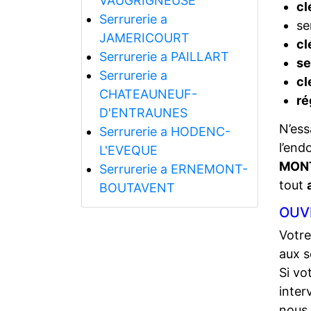
VAUGRIGNEUSE
cl
Serrurerie a
se
JAMERICOURT
cl
Serrurerie a PAILLART
se
Serrurerie a
cl
CHATEAUNEUF-
ré
D'ENTRAUNES
N’ess
Serrurerie a HODENC-
l’end
L'EVEQUE
MON
Serrurerie a ERNEMONT-
tout
BOUTAVENT
OUV
Votre
aux s
Si vo
inter
nous 