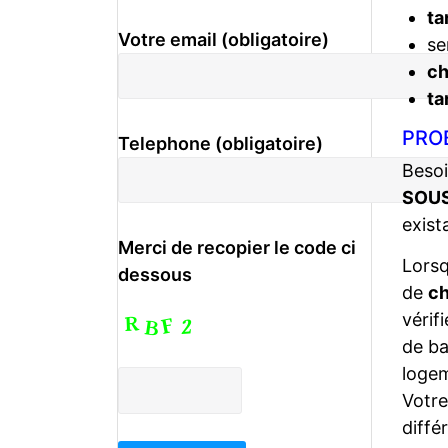
ta
Votre email (obligatoire)
se
c
ta
PRO
Telephone (obligatoire)
Besoi
SOU
exist
Merci de recopier le code ci
Lors
dessous
de
ch
vérif
de ba
logem
Votr
diffé