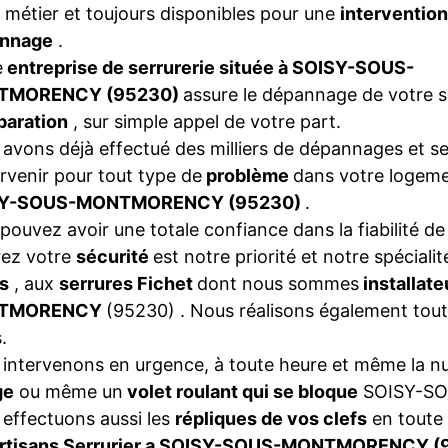
 métier et toujours disponibles pour une
interventio
nnage
.
e
entreprise de serrurerie située à SOISY-SOUS-
TMORENCY (95230)
assure le dépannage de votre s
paration
, sur simple appel de votre part.
avons déjà effectué des milliers de dépannages et se
ervenir pour tout type de
problème
dans votre logeme
SY-SOUS-MONTMORENCY (95230)
.
pouvez avoir une totale confiance dans la fiabilité de
rez votre
sécurité
est notre priorité et notre spéciali
s
, aux
serrures Fichet
dont nous sommes
installat
TMORENCY
(95230) . Nous réalisons également tou
.
intervenons en urgence, à toute heure et même la nui
ge
ou même un
volet roulant qui se bloque
SOISY-S
effectuons aussi les
répliques de vos clefs
en toute 
rtisans Serrurier a SOISY-SOUS-MONTMORENCY 