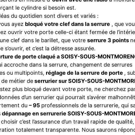
rçant le cylindre si besoin est.
léas du quotidien sont divers et variés :
vous ayez
bloqué votre clef dans la serrure
, que vou
iez ouvrir votre porte celle-ci étant fermée de l’intéri
une clef dans le barillet, que votre
serrure 3 points
n
e s’ouvrir, et c’est la détresse assurée.
rture de porte claqué a SOISY-SOUS-MONTMORE
ui accroche dans la serrure, changement de serrures
es ou multipoints,
réglage de la serrure de porte
, su
de métier de
serrurier sur SOISY-SOUS-MONTMO
stez plus bloqué devant votre porte, ne cherchez pas
onnées d’un serrurier qui pourrait s’avérer malhonnêt
rtement du
– 95
professionnels de la serrurerie, qui s
s
dépannage en serrurerie SOISY-SOUS-MONTMO
choisir c’est l’assurance d’un travail rapide de qualité,
ration totalement transparente. Nous saurons répon