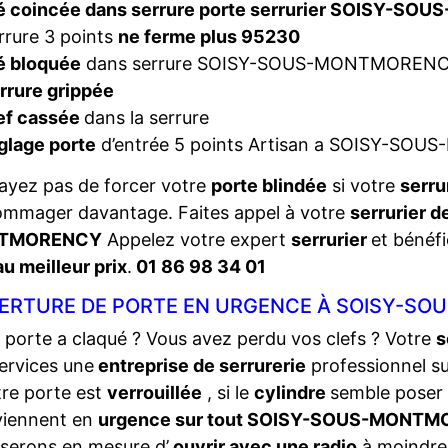
é coincée dans serrure porte serrurier SOISY-
rrure 3 points
ne ferme plus 95230
é bloquée
dans serrure SOISY-SOUS-MONTMOREN
rrure grippée
ef cassée
dans la serrure
glage porte
d’entrée 5 points Artisan a SOISY-S
ayez pas de forcer votre
porte blindée
si votre
serru
ommager davantage. Faites appel à votre
serrurier d
TMORENCY
Appelez votre expert
serrurier
et bénéfi
au meilleur prix
.
01 86 98 34 01
ERTURE DE PORTE EN URGENCE À SOISY-SO
 porte a claqué ? Vous avez perdu vos clefs ? Votre
s
ervices une
entreprise de serrurerie
professionnel s
tre porte est
verrouillée
, si le
cylindre
semble poser
viennent en
urgence sur tout SOISY-SOUS-MONT
serons en mesure d’
ouvrir avec une radio
à moindre 