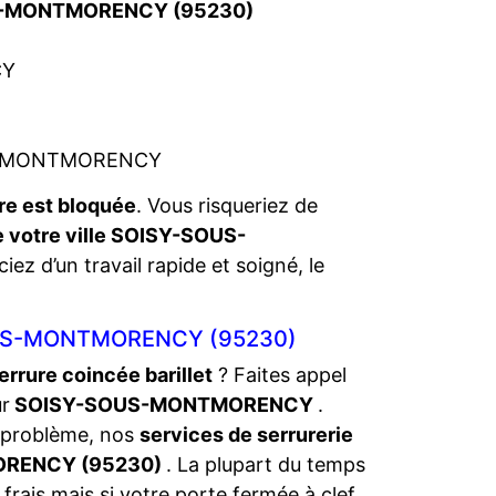
SOUS-MONTMORENCY (95230)
CY
OUS-MONTMORENCY
re est bloquée
. Vous risqueriez de
e votre ville SOISY-SOUS-
ciez d’un travail rapide et soigné, le
US-MONTMORENCY (95230)
errure coincée barillet
? Faites appel
ur
SOISY-SOUS-MONTMORENCY
.
 problème, nos
services de serrurerie
MORENCY (95230)
. La plupart du temps
frais mais si votre porte fermée à clef