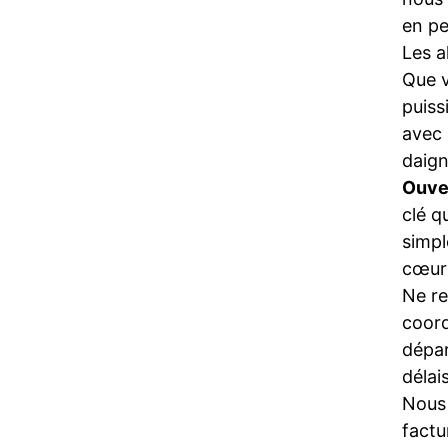
en pe
Les a
Que 
puiss
avec 
daign
Ouve
clé q
simpl
cœur 
Ne re
coord
dépa
délai
Nous 
factu