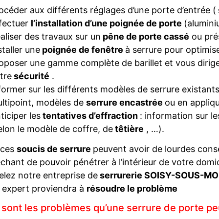
océder aux différents réglages d’une porte d’entrée (
fectuer
l’installation d’une poignée de porte
(alumini
aliser des travaux sur un
pêne de porte cassé
ou pré
staller une
poignée de fenêtre
à serrure pour optimise
oposer une gamme complète de barillet et vous diriger
tre
sécurité
.
former sur les différents modèles de serrure existant
ltipoint, modèles de
serrure encastrée
ou en appliqu
ticiper les
tentatives d’effraction
: information sur l
elon le modèle de coffre, de
têtière
, …).
 ces
soucis de serrure
peuvent avoir de lourdes con
hant de pouvoir pénétrer à l’intérieur de votre domi
elez notre entreprise de
serrurerie SOISY-SOUS-
 expert proviendra à
résoudre le problème
 sont les problèmes qu’une serrure de porte pe