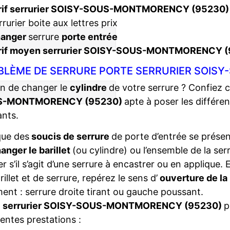
rif serrurier SOISY-SOUS-MONTMORENCY (95230)
rrurier boite aux lettres prix
hanger
serrure
porte entrée
rif moyen serrurier SOISY-SOUS-MONTMORENCY 
BLÈME DE SERRURE PORTE SERRURIER SOIS
n de changer le
cylindre
de votre serrure ? Confiez 
S-MONTMORENCY (95230)
apte à poser les différ
ants.
que des
soucis de serrure
de porte d’entrée se présent
anger le barillet
(ou cylindre) ou l’ensemble de la ser
ier s’il s’agit d’une serrure à encastrer ou en applique
rillet et de serrure, repérez le sens d’
ouverture de la
ent : serrure droite tirant ou gauche poussant.
e
serrurier SOISY-SOUS-MONTMORENCY (95230)
p
rentes prestations :