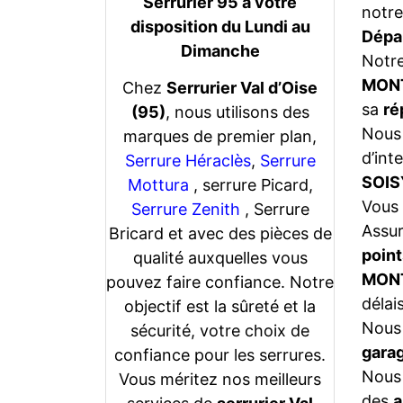
Serrurier 95 a votre
notre
disposition du Lundi au
Dépa
Dimanche
Notr
MON
Chez
Serrurier Val d’Oise
sa
ré
(95)
, nous utilisons des
Nous 
marques de premier plan,
d’int
Serrure Héraclès
,
Serrure
SOI
Mottura
, serrure Picard,
Vous 
Serrure Zenith
, Serrure
Assu
Bricard et avec des pièces de
point
qualité auxquelles vous
MON
pouvez faire confiance. Notre
délais
objectif est la sûreté et la
Nous 
sécurité, votre choix de
gara
confiance pour les serrures.
Nous 
Vous méritez nos meilleurs
des
a