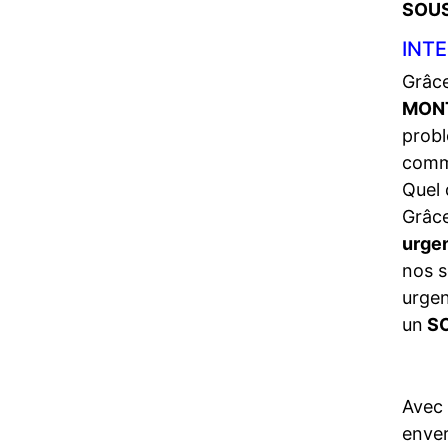
SOU
INT
Grâce
MON
probl
comm
Quel 
Grâce
urge
nos s
urgen
un
SO
Avec
enve