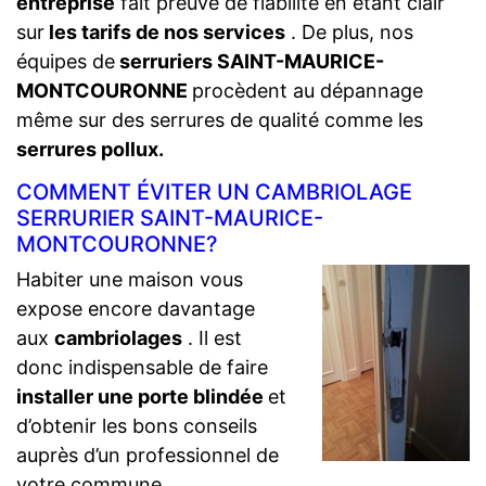
entreprise
fait preuve de fiabilité en étant clair
sur
les tarifs de nos services
. De plus, nos
équipes de
serruriers SAINT-MAURICE-
MONTCOURONNE
procèdent au dépannage
même sur des serrures de qualité comme les
serrures pollux.
COMMENT ÉVITER UN CAMBRIOLAGE
SERRURIER SAINT-MAURICE-
MONTCOURONNE?
Habiter une maison vous
expose encore davantage
aux
cambriolages
. Il est
donc indispensable de faire
installer une porte blindée
et
d’obtenir les bons conseils
auprès d’un professionnel de
votre commune.