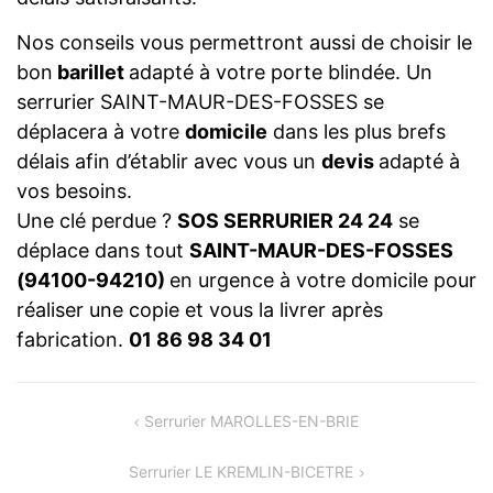
Nos conseils vous permettront aussi de choisir le
bon
barillet
adapté à votre porte blindée. Un
serrurier SAINT-MAUR-DES-FOSSES se
déplacera à votre
domicile
dans les plus brefs
délais afin d’établir avec vous un
devis
adapté à
vos besoins.
Une clé perdue ?
SOS SERRURIER 24 24
se
déplace dans tout
SAINT-MAUR-DES-FOSSES
(94100-94210)
en urgence à votre domicile pour
réaliser une copie et vous la livrer après
fabrication.
01 86 98 34 01
NAVIGATION
Serrurier MAROLLES-EN-BRIE
DE
Serrurier LE KREMLIN-BICETRE
L’ARTICLE