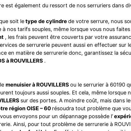
re est également du ressort de nos serruriers dans
que soit le
type de cylindre
de votre serrure, nous so
 à nos tarifs souples, même lorsque vous nous faite
nt
, les frais peuvent être couverts par votre assura
ervices de serrurerie peuvent aussi en effectuer sur 
ce en matière de serrurerie donc, garantissez la séc
S à ROUVILLERS
.
 le
menuisier à ROUVILLERS
ou le serrurier à 60190
rent toujours aussi souples. Et cela, même lorsque 
VILLERS
sur des portes. A moindre coût, mais dans les
tre région OISE – 60
résoudra tout problème que vou
vous envoyons pour un dépannage possède l’
expéri
rerie. Ainsi, pour tout problème de serrurerie à ROUV