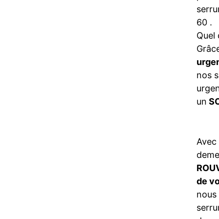
serru
60 .
Quel 
Grâce
urge
nos s
urgen
un
SO
Avec
demeu
ROU
de vo
nous 
serru