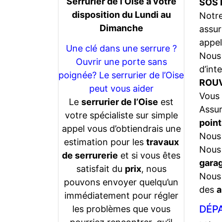
Serrurier de l’Oise a votre
SOS 
disposition du Lundi au
Notr
Dimanche
assur
appel
Une clé dans une serrure ?
Nous 
Ouvrir une porte sans
d’int
poignée? Le serrurier de l’Oise
ROUV
peut vous aider
Vous 
Le
serrurier de l’Oise
est
Assu
votre spécialiste sur simple
point
appel vous d’obtiendrais une
Nous 
estimation pour les
travaux
Nous 
de serrurerie
et si vous êtes
gara
satisfait du
prix
, nous
Nous 
pouvons envoyer quelqu’un
des
a
immédiatement pour régler
DÉPA
les problèmes que vous