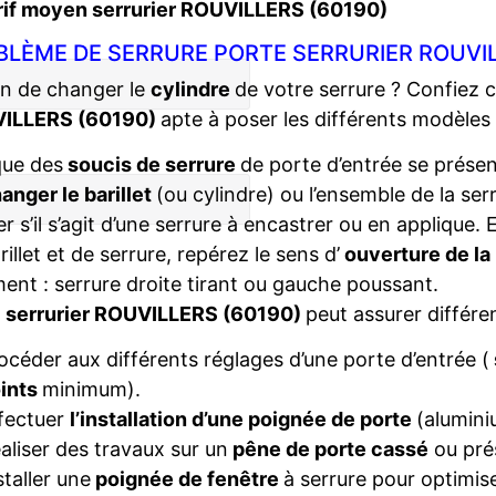
rif moyen serrurier ROUVILLERS (60190)
BLÈME DE SERRURE PORTE SERRURIER ROUVIL
n de changer le
cylindre
de votre serrure ? Confiez 
ILLERS (60190)
apte à poser les différents modèle
que des
soucis de serrure
de porte d’entrée se présent
anger le barillet
(ou cylindre) ou l’ensemble de la ser
ier s’il s’agit d’une serrure à encastrer ou en applique
rillet et de serrure, repérez le sens d’
ouverture de la
ent : serrure droite tirant ou gauche poussant.
e
serrurier ROUVILLERS (60190)
peut assurer différe
océder aux différents réglages d’une porte d’entrée (
ints
minimum).
fectuer
l’installation d’une poignée de porte
(alumini
aliser des travaux sur un
pêne de porte cassé
ou pré
staller une
poignée de fenêtre
à serrure pour optimise