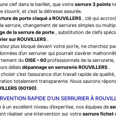
une clef dans le barillet, que votre
serrure 3 points
n
e s’ouvrir, et c’est la détresse assurée.
rture de porte claqué a ROUVILLERS
, clé qui accro
la serrure, changement de serrures simples ou multip
ge de la serrure de porte
, substitution de clefs spéc
urier sur ROUVILLERS
.
stez plus bloqué devant votre porte, ne cherchez pas
onnées d’un serrurier qui pourrait s’avérer malhonnêt
rtement du
OISE – 60
professionnels de la serrurerie,
eurs délais
dépannage en serrurerie ROUVILLERS
.
choisir c’est l’assurance d’un travail rapide de qualité,
ration totalement transparente. Nous saurons répon
ILLERS (60190)
.
RVENTION RAPIDE D’UN SERRURIER À ROUVIL
 à un excellent niveau d’expertise, nos équipes de
se
nt réaliser une intervention sur votre
serrure fichet