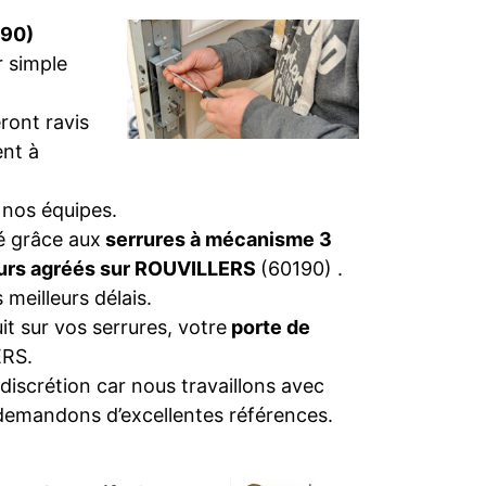
190)
r simple
ront ravis
nt à
 nos équipes.
té grâce aux
serrures à mécanisme 3
eurs agréés sur ROUVILLERS
(60190) .
 meilleurs délais.
t sur vos serrures, votre
porte de
RS.
discrétion car nous travaillons avec
demandons d’excellentes références.