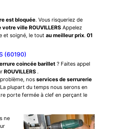
re est bloquée
. Vous risqueriez de
e votre ville ROUVILLERS
Appelez
e et soigné, le tout
au meilleur prix
.
01
 (60190)
errure coincée barillet
? Faites appel
ur
ROUVILLERS
.
 problème, nos
services de serrurerie
 La plupart du temps nous serons en
tre porte fermée à clef en perçant le
s ne
eur