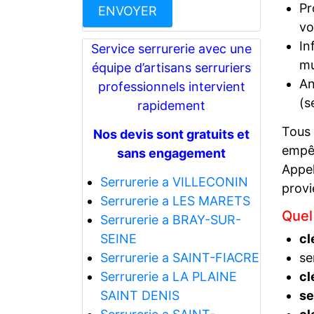
Pr
vo
In
Service serrurerie avec une
mu
équipe d’artisans serruriers
An
professionnels intervient
(s
rapidement
Tous
Nos devis sont gratuits et
empêc
sans engagement
Appel
Serrurerie a VILLECONIN
prov
Serrurerie a LES MARETS
Quel
Serrurerie a BRAY-SUR-
SEINE
cl
Serrurerie a SAINT-FIACRE
se
Serrurerie a LA PLAINE
cl
SAINT DENIS
se