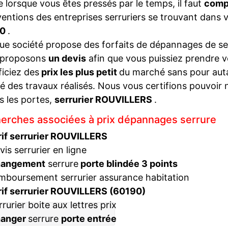
lorsque vous êtes pressés par le temps, il faut
compa
ventions des entreprises serruriers se trouvant dans 
90
.
e société propose des forfaits de dépannages de ser
 proposons
un devis
afin que vous puissiez prendre v
iciez des
prix les plus petit
du marché sans pour autan
té des travaux réalisés. Nous vous certifions pouvoir 
s les portes,
serrurier ROUVILLERS
.
erches associées à prix dépannages serrure
rif serrurier ROUVILLERS
vis serrurier en ligne
hangement
serrure
porte blindée 3 points
mboursement serrurier assurance habitation
rif serrurier ROUVILLERS (60190)
rrurier boite aux lettres prix
hanger
serrure
porte entrée