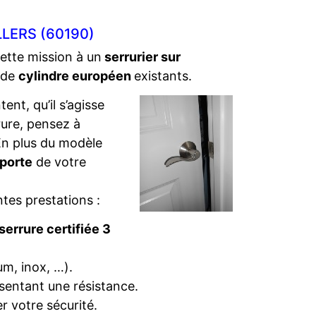
LERS (60190)
cette mission à un
serrurier sur
s de
cylindre européen
existants.
ent, qu’il s’agisse
rure, pensez à
. En plus du modèle
 porte
de votre
ntes prestations :
serrure certifiée 3
um, inox, …).
sentant une résistance.
r votre sécurité.