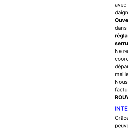
avec 
daign
Ouve
dans 
régla
serr
Ne re
coord
dépa
meill
Nous 
factu
ROUV
INTE
Grâce
peuve