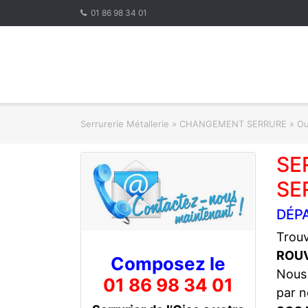
Skip
01 86 98 34 01
to
content
Serrurerie Métallerie
»
CHANGEMENT SERRURE » Ouve
SE
SE
DÉP
Trouv
ROU
Composez le
Nous
01 86 98 34 01
par n