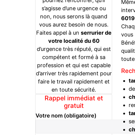
pourriez rencontrer, qu’il
Même 
s’agisse d’une urgence ou
inter
non, nous serons là quand
601
vous aurez besoin de nous.
Chaqu
Faites appel à un
serrurier de
vous
votre localité du 60
Bénéf
d’urgence très réputé, qui est
quali
compétent et formé à sa
toute
profession et qui est capable
Rech
d’arriver très rapidement pour
ta
faire le travail rapidement et
de
en toute sécurité.
c
Rappel immédiat et
gratuit
re
ta
Votre nom (obligatoire)
se
c