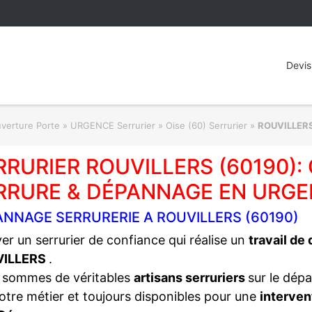
Devis
rture Porte » URGENCE Serrurier
»
Oise (60) Serrurier
»
ROUVILLER
RRURIER ROUVILLERS (60190)
RRURE & DÉPANNAGE EN URGE
ANNAGE SERRURERIE A ROUVILLERS (60190)
er un serrurier de confiance qui réalise un
travail de
VILLERS
.
 sommes de véritables
artisans serruriers
sur le dép
otre métier et toujours disponibles pour une
interven