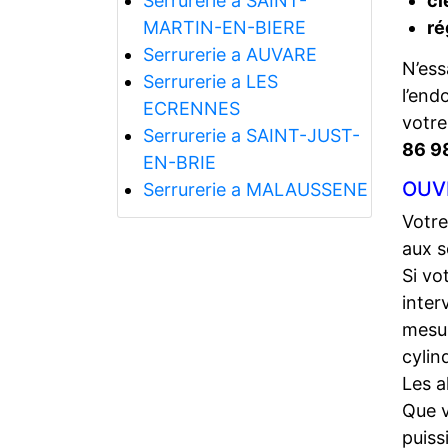
Serrurerie a SAINT-
cl
MARTIN-EN-BIERE
ré
Serrurerie a AUVARE
N’ess
Serrurerie a LES
l’end
ECRENNES
votr
Serrurerie a SAINT-JUST-
86 9
EN-BRIE
OUV
Serrurerie a MALAUSSENE
Votre
aux s
Si vo
inter
mesur
cylin
Les a
Que 
puiss