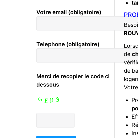
ta
Votre email (obligatoire)
PRO
Besoi
ROUV
Telephone (obligatoire)
Lors
de
ch
vérif
de ba
Merci de recopier le code ci
logem
dessous
Votr
Pr
po
Ef
Ré
In