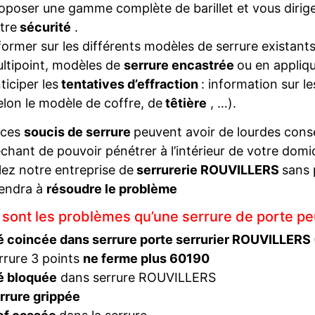
oposer une gamme complète de barillet et vous diriger
tre
sécurité
.
former sur les différents modèles de serrure existant
ltipoint, modèles de
serrure encastrée
ou en appliqu
ticiper les
tentatives d’effraction
: information sur l
elon le modèle de coffre, de
têtière
, …).
 ces
soucis de serrure
peuvent avoir de lourdes con
hant de pouvoir pénétrer à l’intérieur de votre domi
ez notre entreprise de
serrurerie ROUVILLERS
sans 
iendra à
résoudre le problème
 sont les problèmes qu’une serrure de porte pe
é coincée dans serrure porte serrurier ROUVILLERS
rrure 3 points
ne ferme plus 60190
é bloquée
dans serrure ROUVILLERS
rrure grippée