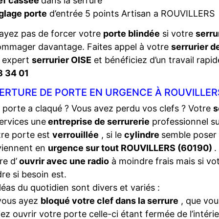
ef cassée
dans la serrure
glage porte
d’entrée 5 points Artisan a ROUVILLERS
ayez pas de forcer votre
porte blindée
si votre
serru
ommager davantage. Faites appel à votre
serrurier d
e expert
serrurier OISE
et bénéficiez d’un travail rapid
8 34 01
ERTURE DE PORTE EN URGENCE À ROUVILLERS
 porte a claqué ? Vous avez perdu vos clefs ? Votre
s
ervices une
entreprise de serrurerie
professionnel s
tre porte est
verrouillée
, si le
cylindre
semble poser
viennent en
urgence sur tout ROUVILLERS (60190)
.
e d’
ouvrir avec une radio
à moindre frais mais si vo
dre si besoin est.
léas du quotidien sont divers et variés :
vous ayez
bloqué votre clef dans la serrure
, que vou
iez ouvrir votre porte celle-ci étant fermée de l’intéri