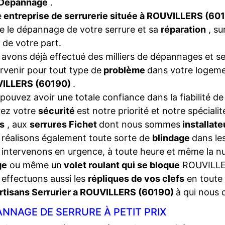
Dépannage
.
e
entreprise de serrurerie située à ROUVILLERS (60
e le dépannage de votre serrure et sa
réparation
, su
 de votre part.
avons déjà effectué des milliers de dépannages et se
ervenir pour tout type de
problème
dans votre logeme
ILLERS (60190)
.
pouvez avoir une totale confiance dans la fiabilité de
rez votre
sécurité
est notre priorité et notre spéciali
s
, aux
serrures Fichet
dont nous sommes
installat
réalisons également toute sorte de
blindage
dans les
intervenons en urgence, à toute heure et même la nui
ge
ou même un
volet roulant qui se bloque
ROUVILLE
effectuons aussi les
répliques de vos clefs
en toute 
rtisans Serrurier a ROUVILLERS (60190)
à qui nous 
NNAGE DE SERRURE À PETIT PRIX