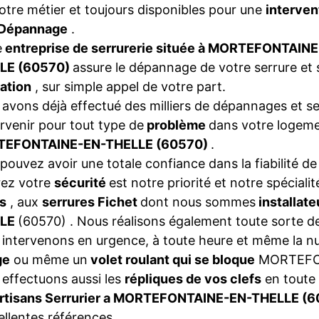
otre métier et toujours disponibles pour une
interven
Dépannage
.
e
entreprise de serrurerie située à MORTEFONTAIN
LE (60570)
assure le dépannage de votre serrure et 
ation
, sur simple appel de votre part.
avons déjà effectué des milliers de dépannages et se
ervenir pour tout type de
problème
dans votre logeme
EFONTAINE-EN-THELLE (60570)
.
pouvez avoir une totale confiance dans la fiabilité de
rez votre
sécurité
est notre priorité et notre spéciali
s
, aux
serrures Fichet
dont nous sommes
installat
LLE
(60570) . Nous réalisons également toute sorte 
intervenons en urgence, à toute heure et même la nui
ge
ou même un
volet roulant qui se bloque
MORTEFO
effectuons aussi les
répliques de vos clefs
en toute 
rtisans Serrurier a MORTEFONTAINE-EN-THELLE (
ellentes références.