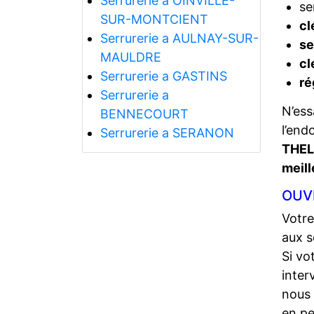
Serrurerie a OINVILLE-
se
SUR-MONTCIENT
cl
Serrurerie a AULNAY-SUR-
se
MAULDRE
cl
Serrurerie a GASTINS
ré
Serrurerie a
N’ess
BENNECOURT
l’end
Serrurerie a SERANON
THEL
meill
OUV
Votre
aux s
Si vo
inter
nous 
en pe