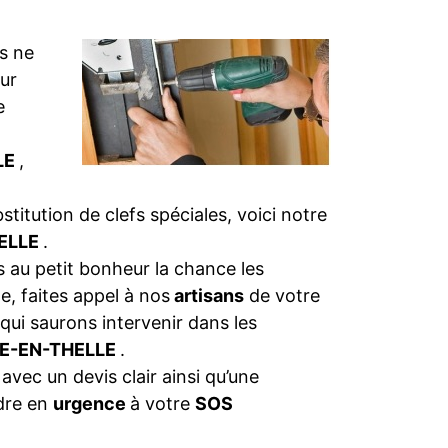
s ne
eur
e
LE
,
bstitution de clefs spéciales, voici notre
HELLE
.
 au petit bonheur la chance les
e, faites appel à nos
artisans
de votre
 qui saurons intervenir dans les
NE-EN-THELLE
.
 avec un devis clair ainsi qu’une
dre en
urgence
à votre
SOS