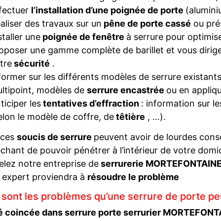
fectuer
l’installation d’une poignée de porte
(alumini
aliser des travaux sur un
pêne de porte cassé
ou pré
staller une
poignée de fenêtre
à serrure pour optimise
oposer une gamme complète de barillet et vous diriger
tre
sécurité
.
former sur les différents modèles de serrure existant
ltipoint, modèles de
serrure encastrée
ou en appliqu
ticiper les
tentatives d’effraction
: information sur l
elon le modèle de coffre, de
têtière
, …).
 ces
soucis de serrure
peuvent avoir de lourdes con
hant de pouvoir pénétrer à l’intérieur de votre domi
elez notre entreprise de
serrurerie MORTEFONTAIN
 expert proviendra à
résoudre le problème
 sont les problèmes qu’une serrure de porte pe
é coincée dans serrure porte serrurier MORTEFON