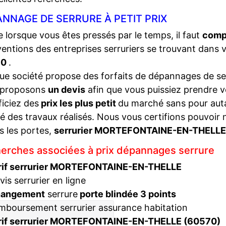
NNAGE DE SERRURE À PETIT PRIX
lorsque vous êtes pressés par le temps, il faut
compa
ventions des entreprises serruriers se trouvant dans 
70
.
e société propose des forfaits de dépannages de ser
 proposons
un devis
afin que vous puissiez prendre v
iciez des
prix les plus petit
du marché sans pour autan
té des travaux réalisés. Nous vous certifions pouvoir 
s les portes,
serrurier MORTEFONTAINE-EN-THELL
erches associées à prix dépannages serrure
rif serrurier MORTEFONTAINE-EN-THELLE
vis serrurier en ligne
hangement
serrure
porte blindée 3 points
mboursement serrurier assurance habitation
rif serrurier MORTEFONTAINE-EN-THELLE (60570)