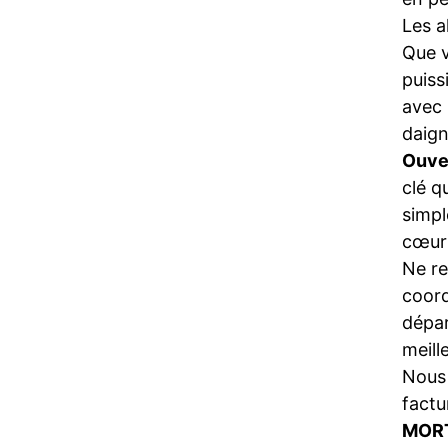
Les a
Que 
puiss
avec 
daign
Ouve
clé q
simpl
cœur 
Ne re
coord
dépa
meill
Nous 
factu
MORT