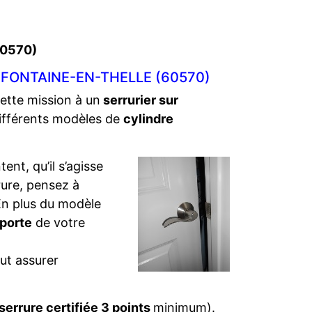
60570)
FONTAINE-EN-THELLE (60570)
cette mission à un
serrurier sur
différents modèles de
cylindre
ent, qu’il s’agisse
rure, pensez à
. En plus du modèle
 porte
de votre
ut assurer
serrure certifiée 3 points
minimum).