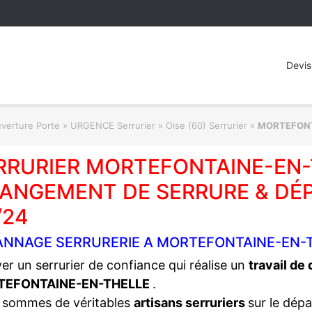
Devis
rture Porte » URGENCE Serrurier
»
Oise (60) Serrurier
»
MORTEFONT
RRURIER MORTEFONTAINE-EN-T
ANGEMENT DE SERRURE & DÉ
/24
ANNAGE SERRURERIE A MORTEFONTAINE-EN-T
er un serrurier de confiance qui réalise un
travail de
TEFONTAINE-EN-THELLE
.
 sommes de véritables
artisans serruriers
sur le dép