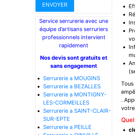
Ef
Ré
Service serrurerie avec une
In
équipe d’artisans serruriers
Pr
professionnels intervient
vo
rapidement
In
mu
Nos devis sont gratuits et
An
sans engagement
(s
Serrurerie a MOUGINS
Tous
Serrurerie a BEZALLES
empêc
Serrurerie a MONTIGNY-
. App
LES-CORMEILLES
votre
Serrurerie a SAINT-CLAIR-
SUR-EPTE
Quel
Serrurerie a PEILLE
cl