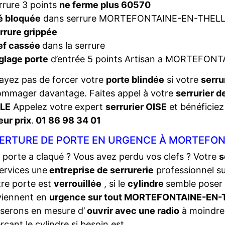
rrure 3 points
ne ferme plus 60570
é bloquée
dans serrure MORTEFONTAINE-EN-THEL
rrure grippée
ef cassée
dans la serrure
glage porte
d’entrée 5 points Artisan a MORTEFON
ayez pas de forcer votre
porte blindée
si votre
serru
ommager davantage. Faites appel à votre
serrurier 
LE
Appelez votre expert
serrurier OISE
et bénéficiez 
eur prix
.
01 86 98 34 01
ERTURE DE PORTE EN URGENCE À MORTEFONT
 porte a claqué ? Vous avez perdu vos clefs ? Votre
s
ervices une
entreprise de serrurerie
professionnel s
tre porte est
verrouillée
, si le
cylindre
semble poser
viennent en
urgence sur tout MORTEFONTAINE-EN-
serons en mesure d’
ouvrir avec une radio
à moindre 
rçant le cylindre si besoin est.