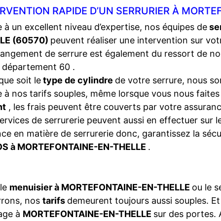
ERVENTION RAPIDE D’UN SERRURIER À MORTE
 à un excellent niveau d’expertise, nos équipes de
se
LE (60570)
peuvent réaliser une intervention sur vo
angement de serrure est également du ressort de no
 département 60 .
que soit le
type de cylindre
de votre serrure, nous so
 à nos tarifs souples, même lorsque vous nous faite
nt
, les frais peuvent être couverts par votre assura
ervices de serrurerie peuvent aussi en effectuer sur 
ce en matière de serrurerie donc, garantissez la séc
S à MORTEFONTAINE-EN-THELLE
.
 le
menuisier à MORTEFONTAINE-EN-THELLE
ou le 
rrons, nos
tarifs
demeurent toujours aussi souples. E
age à
MORTEFONTAINE-EN-THELLE
sur des portes. 