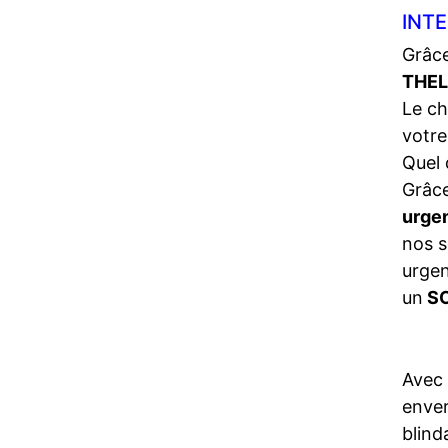
INT
Grâce
THEL
Le ch
votre
Quel 
Grâce
urge
nos s
urgen
un
SO
Avec
enve
blind