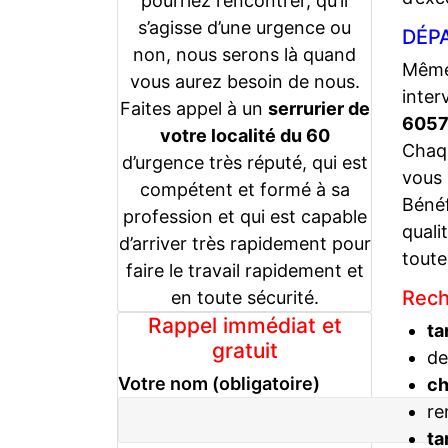
pourriez rencontrer, qu’il
s’agisse d’une urgence ou
DÉPA
non, nous serons là quand
Même 
vous aurez besoin de nous.
inter
Faites appel à un
serrurier de
605
votre localité du 60
Chaqu
d’urgence très réputé, qui est
vous
compétent et formé à sa
Bénéf
profession et qui est capable
quali
d’arriver très rapidement pour
toute
faire le travail rapidement et
Rech
en toute sécurité.
Rappel immédiat et
ta
gratuit
de
Votre nom (obligatoire)
c
re
ta