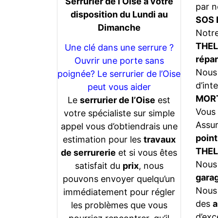
Serrurier de l’Oise a votre
par n
disposition du Lundi au
SOS 
Dimanche
Notr
THEL
Une clé dans une serrure ?
répar
Ouvrir une porte sans
Nous 
poignée? Le serrurier de l’Oise
d’int
peut vous aider
MORT
Le
serrurier de l’Oise
est
Vous 
votre spécialiste sur simple
Assu
appel vous d’obtiendrais une
point
estimation pour les
travaux
THE
de serrurerie
et si vous êtes
Nous 
satisfait du
prix
, nous
gara
pouvons envoyer quelqu’un
Nous 
immédiatement pour régler
des
a
les problèmes que vous
d’exc