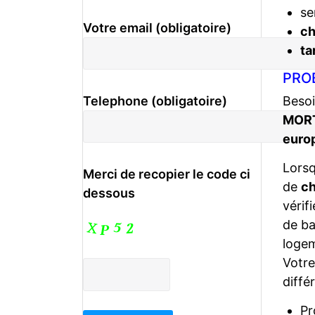
se
Votre email (obligatoire)
c
ta
PRO
Besoi
Telephone (obligatoire)
MORT
euro
Lors
Merci de recopier le code ci
de
ch
dessous
vérif
de ba
logem
Votr
diffé
Pr