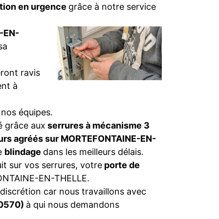
tion en urgence
grâce à notre service
E-EN-
sa
ront ravis
nt à
 nos équipes.
té grâce aux
serrures à mécanisme 3
eurs agréés sur MORTEFONTAINE-EN-
de
blindage
dans les meilleurs délais.
t sur vos serrures, votre
porte de
NTAINE-EN-THELLE.
discrétion car nous travaillons avec
60570)
à qui nous demandons