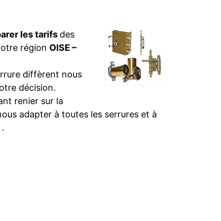
rer les tarifs
des
votre région
OISE –
rure diffèrent nous
otre décision.
t renier sur la
nous adapter à toutes les serrures et à
E
.