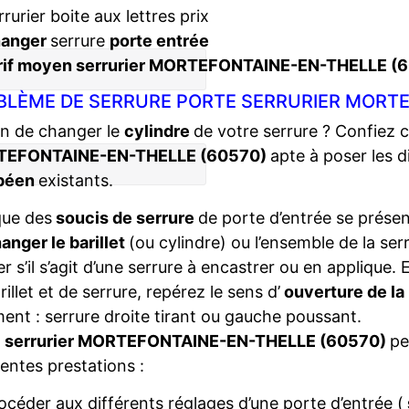
rrurier boite aux lettres prix
hanger
serrure
porte entrée
rif moyen serrurier MORTEFONTAINE-EN-THELLE (
BLÈME DE SERRURE PORTE SERRURIER MORTE
n de changer le
cylindre
de votre serrure ? Confiez 
EFONTAINE-EN-THELLE (60570)
apte à poser les 
péen
existants.
que des
soucis de serrure
de porte d’entrée se présent
anger le barillet
(ou cylindre) ou l’ensemble de la ser
ier s’il s’agit d’une serrure à encastrer ou en applique
rillet et de serrure, repérez le sens d’
ouverture de la
ent : serrure droite tirant ou gauche poussant.
e
serrurier MORTEFONTAINE-EN-THELLE (60570)
pe
rentes prestations :
océder aux différents réglages d’une porte d’entrée (