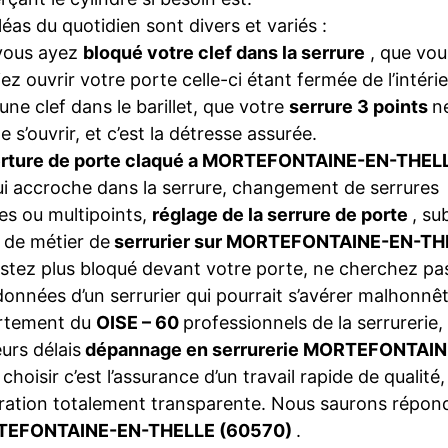
léas du quotidien sont divers et variés :
vous ayez
bloqué votre clef dans la serrure
, que vou
iez ouvrir votre porte celle-ci étant fermée de l’intéri
une clef dans le barillet, que votre
serrure 3 points
n
e s’ouvrir, et c’est la détresse assurée.
rture de porte claqué a MORTEFONTAINE-EN-THEL
ui accroche dans la serrure, changement de serrures
es ou multipoints,
réglage de la serrure de porte
, su
de métier de
serrurier sur MORTEFONTAINE-EN-T
stez plus bloqué devant votre porte, ne cherchez pas
onnées d’un serrurier qui pourrait s’avérer malhonnêt
rtement du
OISE – 60
professionnels de la serrurerie,
eurs délais
dépannage en serrurerie MORTEFONTAI
choisir c’est l’assurance d’un travail rapide de qualité,
ration totalement transparente. Nous saurons répon
EFONTAINE-EN-THELLE (60570)
.