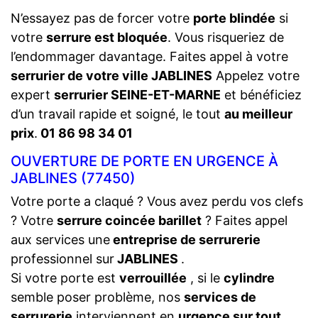
N’essayez pas de forcer votre
porte blindée
si
votre
serrure est bloquée
. Vous risqueriez de
l’endommager davantage. Faites appel à votre
serrurier de votre ville JABLINES
Appelez votre
expert
serrurier SEINE-ET-MARNE
et bénéficiez
d’un travail rapide et soigné, le tout
au meilleur
prix
.
01 86 98 34 01
OUVERTURE DE PORTE EN URGENCE À
JABLINES (77450)
Votre porte a claqué ? Vous avez perdu vos clefs
? Votre
serrure coincée barillet
? Faites appel
aux services une
entreprise de serrurerie
professionnel sur
JABLINES
.
Si votre porte est
verrouillée
, si le
cylindre
semble poser problème, nos
services de
serrurerie
interviennent en
urgence sur tout