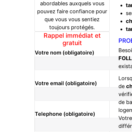
abordables auxquels vous
ta
pouvez faire confiance pour
se
que vous vous sentiez
c
toujours protégés.
ta
Rappel immédiat et
PRO
gratuit
Besoi
Votre nom (obligatoire)
FOLL
exist
Lors
Votre email (obligatoire)
de
ch
vérif
de ba
logem
Telephone (obligatoire)
Votr
diffé