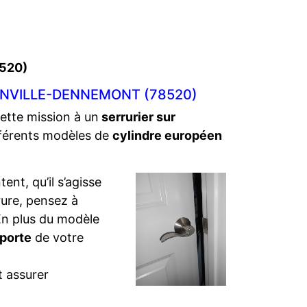
8520)
INVILLE-DENNEMONT (78520)
cette mission à un
serrurier sur
fférents modèles de
cylindre européen
ent, qu’il s’agisse
rure, pensez à
. En plus du modèle
 porte
de votre
t assurer