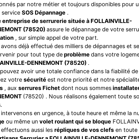
onnés par notre métier et toujours disponibles pour 
 service
SOS Dépannage
.
e
entreprise de serrurerie située à FOLLAINVILLE-
NEMONT (78520)
assure le dépannage de votre serru
ation
, sur simple appel de votre part.
avons déjà effectué des milliers de dépannages et se
ervenir pour tout type de
problème
dans votre logeme
AINVILLE-DENNEMONT (78520)
.
pouvez avoir une totale confiance dans la fiabilité de
rez votre
sécurité
est notre priorité et notre spéciali
s
, aux
serrures Fichet
dont nous sommes
installat
NEMONT
(78520) . Nous réalisons également toute s
.
intervenons en urgence, à toute heure et même la nui
ge
ou même un
volet roulant qui se bloque
FOLLAIN
effectuons aussi les
répliques de vos clefs
en toute 
rtisans Serrurier a FOLLAINVILLE-DENNEMONT (7