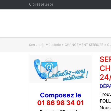
Skip
01 86 98 34 01
to
content
Serrurerie Métallerie
»
CHANGEMENT SERRURE » Ouve
SE
CH
24
DÉP
Composez le
Trouv
FOLL
01 86 98 34 01
Nous