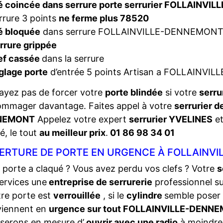
é coincée dans serrure porte serrurier FOLLAINV
rrure 3 points
ne ferme plus 78520
é bloquée
dans serrure FOLLAINVILLE-DENNEMON
rrure grippée
ef cassée
dans la serrure
glage porte
d’entrée 5 points Artisan a FOLLAINV
ayez pas de forcer votre
porte blindée
si votre
serru
ommager davantage. Faites appel à votre
serrurier d
NEMONT
Appelez votre expert
serrurier YVELINES
et
é, le tout
au meilleur prix
.
01 86 98 34 01
ERTURE DE PORTE EN URGENCE À FOLLAINVI
 porte a claqué ? Vous avez perdu vos clefs ? Votre
s
ervices une
entreprise de serrurerie
professionnel s
tre porte est
verrouillée
, si le
cylindre
semble poser
viennent en
urgence sur tout FOLLAINVILLE-DENN
serons en mesure d’
ouvrir avec une radio
à moindre 