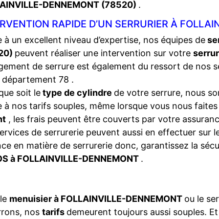
AINVILLE-DENNEMONT (78520)
.
ERVENTION RAPIDE D’UN SERRURIER À FOLLA
 à un excellent niveau d’expertise, nos équipes de
se
20)
peuvent réaliser une intervention sur votre
serru
ement de serrure est également du ressort de nos s
 département 78 .
que soit le
type de cylindre
de votre serrure, nous so
 à nos tarifs souples, même lorsque vous nous faite
nt
, les frais peuvent être couverts par votre assura
ervices de serrurerie peuvent aussi en effectuer sur 
ce en matière de serrurerie donc, garantissez la séc
S à FOLLAINVILLE-DENNEMONT
.
 le
menuisier à FOLLAINVILLE-DENNEMONT
ou le se
rrons, nos
tarifs
demeurent toujours aussi souples. E