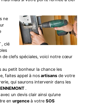
s ne
eur
e
T
, clé
ples
on de clefs spéciales, voici notre cœur
 au petit bonheur la chance les
e, faites appel à nos
artisans
de votre
rerie, qui saurons intervenir dans les
E-DENNEMONT
.
 avec un devis clair ainsi qu’une
dre en
urgence
à votre
SOS