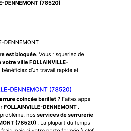
ILLE-DENNEMONT (78520)
T
ILLE-DENNEMONT
re est bloquée
. Vous risqueriez de
e votre ville FOLLAINVILLE-
 bénéficiez d’un travail rapide et
LLE-DENNEMONT (78520)
errure coincée barillet
? Faites appel
ur
FOLLAINVILLE-DENNEMONT
.
 problème, nos
services de serrurerie
EMONT (78520)
. La plupart du temps
frais mais si votre porte fermée à clef