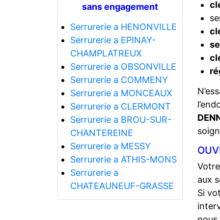
cl
sans engagement
se
Serrurerie a HENONVILLE
cl
Serrurerie a EPINAY-
se
CHAMPLATREUX
cl
Serrurerie a OBSONVILLE
ré
Serrurerie a COMMENY
N’ess
Serrurerie a MONCEAUX
l’end
Serrurerie a CLERMONT
DEN
Serrurerie a BROU-SUR-
soign
CHANTEREINE
Serrurerie a MESSY
OUV
Serrurerie a ATHIS-MONS
Votre
Serrurerie a
aux s
CHATEAUNEUF-GRASSE
Si vo
inter
nous 