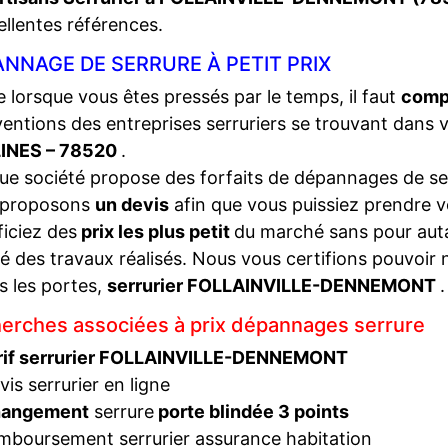
ellentes références.
NNAGE DE SERRURE À PETIT PRIX
lorsque vous êtes pressés par le temps, il faut
compa
ventions des entreprises serruriers se trouvant dans 
INES – 78520
.
e société propose des forfaits de dépannages de ser
 proposons
un devis
afin que vous puissiez prendre v
iciez des
prix les plus petit
du marché sans pour autan
té des travaux réalisés. Nous vous certifions pouvoir 
s les portes,
serrurier FOLLAINVILLE-DENNEMONT
.
erches associées à prix dépannages serrure
rif serrurier FOLLAINVILLE-DENNEMONT
vis serrurier en ligne
hangement
serrure
porte blindée 3 points
mboursement serrurier assurance habitation