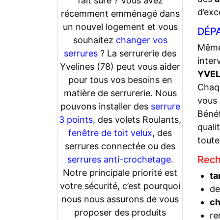
fait sûre ? Vous avez
d’exc
récemment emménagé dans
un nouvel logement et vous
DÉPA
souhaitez
changer vos
Même 
serrures
? La serrurerie des
inter
Yvelines (78) peut vous aider
YVEL
pour tous vos besoins en
Chaqu
matière de serrurerie. Nous
vous
pouvons installer des
serrure
Bénéf
3 points
, des volets Roulants,
quali
fenêtre de toit velux
, des
toute
serrures connectée ou des
Rech
serrures anti-crochetage
.
Notre principale priorité est
ta
votre sécurité, c’est pourquoi
de
nous nous assurons de vous
c
proposer des produits
re