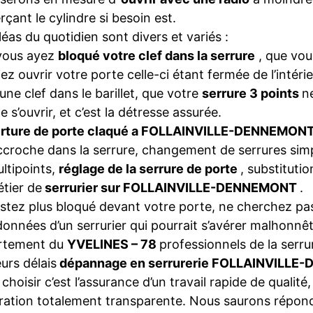
rçant le cylindre si besoin est.
léas du quotidien sont divers et variés :
vous ayez
bloqué votre clef dans la serrure
, que vou
iez ouvrir votre porte celle-ci étant fermée de l’intéri
une clef dans le barillet, que votre
serrure 3 points
n
e s’ouvrir, et c’est la détresse assurée.
rture de porte claqué a FOLLAINVILLE-DENNEMON
ccroche dans la serrure, changement de serrures sim
ltipoints,
réglage de la serrure de porte
, substituti
tier de
serrurier sur FOLLAINVILLE-DENNEMONT
.
stez plus bloqué devant votre porte, ne cherchez pas
onnées d’un serrurier qui pourrait s’avérer malhonnêt
rtement du
YVELINES – 78
professionnels de la serru
eurs délais
dépannage en serrurerie FOLLAINVILL
choisir c’est l’assurance d’un travail rapide de qualité,
ration totalement transparente. Nous saurons répon