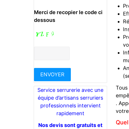
Pr
Merci de recopier le code ci
Ef
dessous
Ré
In
Pr
vo
In
mu
An
(s
Tous
Service serrurerie avec une
empêc
équipe d’artisans serruriers
. App
professionnels intervient
votre
rapidement
Quel
Nos devis sont gratuits et