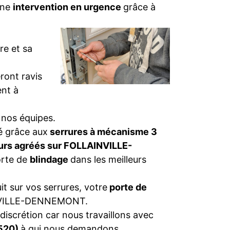
une
intervention en urgence
grâce à
re et sa
ront ravis
nt à
 nos équipes.
té grâce aux
serrures à mécanisme 3
eurs agréés sur FOLLAINVILLE-
orte de
blindage
dans les meilleurs
t sur vos serrures, votre
porte de
VILLE-DENNEMONT.
discrétion car nous travaillons avec
8520)
à qui nous demandons