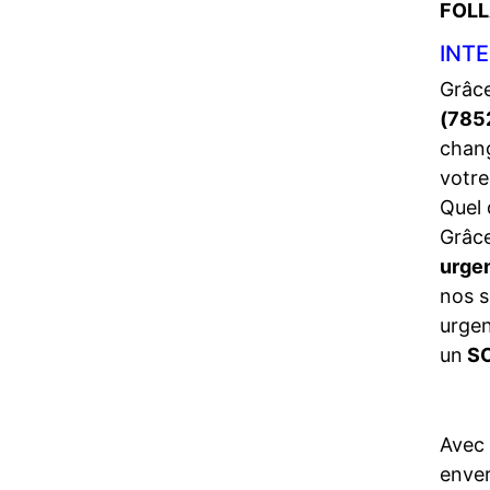
FOLL
INT
Grâce
(785
chang
votre
Quel 
Grâce
urge
nos s
urgen
un
SO
Avec
enve