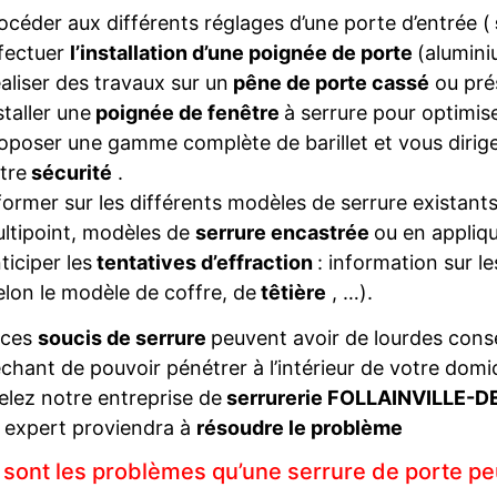
océder aux différents réglages d’une porte d’entrée (
fectuer
l’installation d’une poignée de porte
(alumini
aliser des travaux sur un
pêne de porte cassé
ou pré
staller une
poignée de fenêtre
à serrure pour optimise
oposer une gamme complète de barillet et vous diriger
tre
sécurité
.
former sur les différents modèles de serrure existant
ltipoint, modèles de
serrure encastrée
ou en appliqu
ticiper les
tentatives d’effraction
: information sur l
elon le modèle de coffre, de
têtière
, …).
 ces
soucis de serrure
peuvent avoir de lourdes con
hant de pouvoir pénétrer à l’intérieur de votre domi
elez notre entreprise de
serrurerie FOLLAINVILLE
 expert proviendra à
résoudre le problème
 sont les problèmes qu’une serrure de porte pe