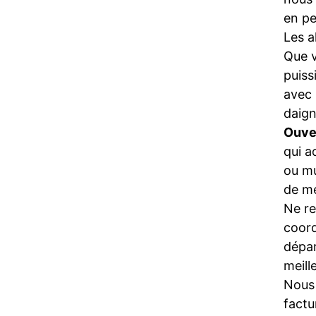
en pe
Les a
Que 
puiss
avec 
daign
Ouve
qui a
ou mu
de mé
Ne re
coord
dépa
meill
Nous 
factu