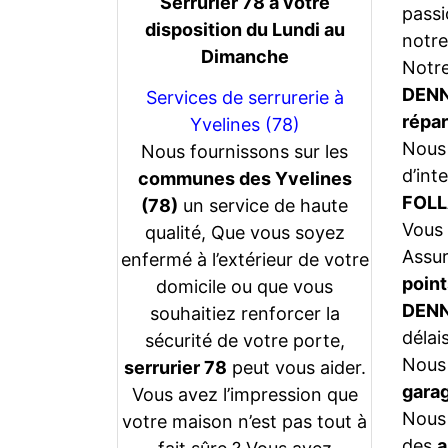
Serrurier 78 a votre
passi
disposition du Lundi au
notre
Dimanche
Notr
DEN
Services de serrurerie à
répar
Yvelines (78)
Nous 
Nous fournissons sur les
d’int
communes des Yvelines
FOLL
(78)
un service de haute
Vous 
qualité, Que vous soyez
Assu
enfermé à l’extérieur de votre
point
domicile ou que vous
DEN
souhaitiez renforcer la
délais
sécurité de votre porte,
Nous 
serrurier 78
peut vous aider.
gara
Vous avez l’impression que
Nous 
votre maison n’est pas tout à
des
a