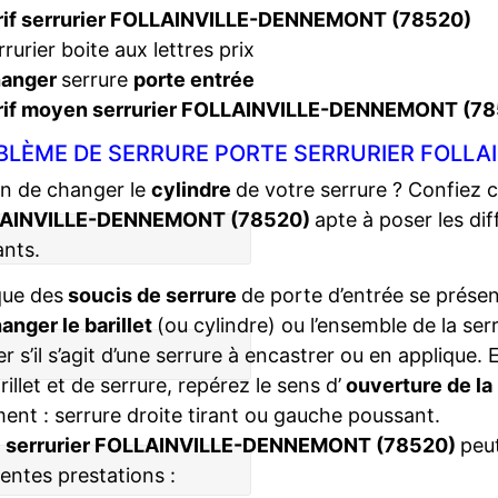
rif serrurier FOLLAINVILLE-DENNEMONT (78520)
rrurier boite aux lettres prix
hanger
serrure
porte entrée
rif moyen serrurier FOLLAINVILLE-DENNEMONT (7
BLÈME DE SERRURE PORTE SERRURIER FOLLA
n de changer le
cylindre
de votre serrure ? Confiez 
AINVILLE-DENNEMONT (78520)
apte à poser les di
ants.
que des
soucis de serrure
de porte d’entrée se présent
anger le barillet
(ou cylindre) ou l’ensemble de la ser
ier s’il s’agit d’une serrure à encastrer ou en applique
rillet et de serrure, repérez le sens d’
ouverture de la
ent : serrure droite tirant ou gauche poussant.
e
serrurier FOLLAINVILLE-DENNEMONT (78520)
peu
rentes prestations :