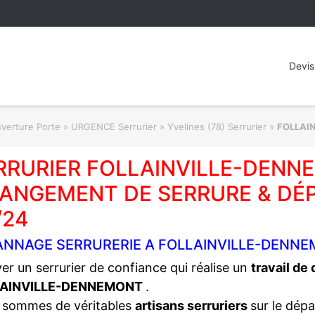
Devis
rture Porte » URGENCE Serrurier
»
Yvelines (78) Serrurier
»
FOLLAI
RRURIER FOLLAINVILLE-DENNE
ANGEMENT DE SERRURE & DÉ
/24
ANNAGE SERRURERIE A FOLLAINVILLE-DENNE
er un serrurier de confiance qui réalise un
travail de
AINVILLE-DENNEMONT
.
 sommes de véritables
artisans serruriers
sur le dép