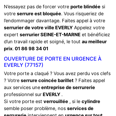
N’essayez pas de forcer votre
porte blindée
si
votre
serrure est bloquée
. Vous risqueriez de
l’endommager davantage. Faites appel à votre
serrurier de votre ville EVERLY
Appelez votre
expert
serrurier SEINE-ET-MARNE
et bénéficiez
d’un travail rapide et soigné, le tout
au meilleur
prix
.
01 86 98 34 01
OUVERTURE DE PORTE EN URGENCE À
EVERLY (77157)
Votre porte a claqué ? Vous avez perdu vos clefs
? Votre
serrure coincée barillet
? Faites appel
aux services une
entreprise de serrurerie
professionnel sur
EVERLY
.
Si votre porte est
verrouillée
, si le
cylindre
semble poser problème, nos
services de
serrurerie
interviennent en
urgence sur tout