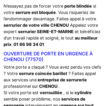
N’essayez pas de forcer votre
porte blindée
si
votre
serrure est bloquée
. Vous risqueriez de
l’endommager davantage. Faites appel à votre
serrurier de votre ville CHENOU
Appelez votre
expert
serrurier SEINE-ET-MARNE
et bénéficiez
d’un travail rapide et soigné, le tout
au meilleur
prix
.
01 86 98 34 01
OUVERTURE DE PORTE EN URGENCE À
CHENOU (77570)
Votre porte a claqué ? Vous avez perdu vos clefs
? Votre
serrure coincée barillet
? Faites appel
aux services une
entreprise de serrurerie
professionnel sur
CHENOU
.
Si votre porte est
verrouillée
, si le
cylindre
semble poser problème, nos
services de
serrurerie
interviennent en
urgence sur tout