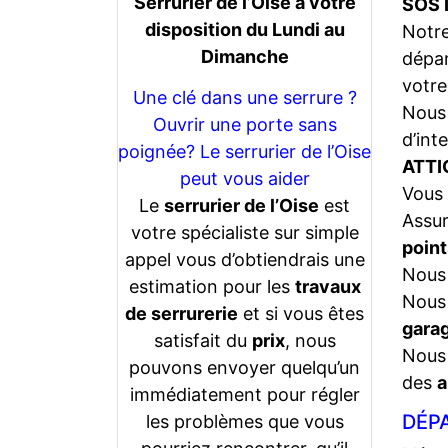
Serrurier de l’Oise a votre
SOS 
disposition du Lundi au
Notr
Dimanche
dépan
votre
Une clé dans une serrure ?
Nous 
Ouvrir une porte sans
d’int
poignée? Le serrurier de l’Oise
ATTI
peut vous aider
Vous 
Le
serrurier de l’Oise
est
Assu
votre spécialiste sur simple
point
appel vous d’obtiendrais une
Nous 
estimation pour les
travaux
Nous 
de serrurerie
et si vous êtes
gara
satisfait du
prix
, nous
Nous 
pouvons envoyer quelqu’un
des
a
immédiatement pour régler
DÉPA
les problèmes que vous