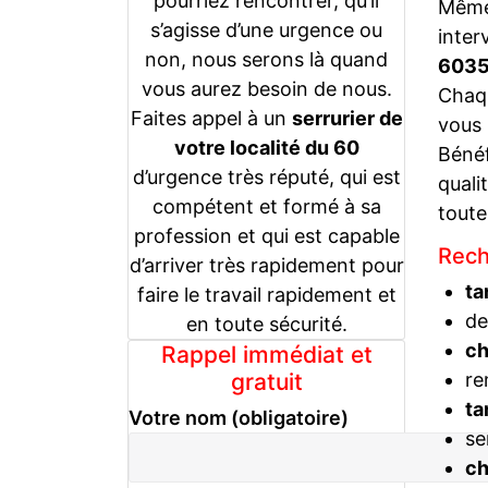
pourriez rencontrer, qu’il
Même 
s’agisse d’une urgence ou
inter
non, nous serons là quand
603
vous aurez besoin de nous.
Chaqu
Faites appel à un
serrurier de
vous
votre localité du 60
Bénéf
d’urgence très réputé, qui est
quali
compétent et formé à sa
toute
profession et qui est capable
Rech
d’arriver très rapidement pour
ta
faire le travail rapidement et
de
en toute sécurité.
c
Rappel immédiat et
gratuit
re
ta
Votre nom (obligatoire)
se
c