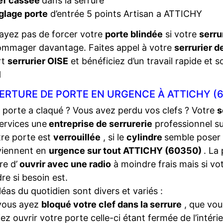
ef cassée
dans la serrure
glage porte
d’entrée 5 points Artisan a ATTICHY
ayez pas de forcer votre
porte blindée
si votre
serru
ommager davantage. Faites appel à votre
serrurier d
rt
serrurier OISE
et bénéficiez d’un travail rapide et s
1
ERTURE DE PORTE EN URGENCE À ATTICHY (
 porte a claqué ? Vous avez perdu vos clefs ? Votre
s
ervices une
entreprise de serrurerie
professionnel s
tre porte est
verrouillée
, si le
cylindre
semble poser
viennent en
urgence sur tout ATTICHY (60350)
. La
e d’
ouvrir avec une radio
à moindre frais mais si vo
dre si besoin est.
léas du quotidien sont divers et variés :
vous ayez
bloqué votre clef dans la serrure
, que vou
iez ouvrir votre porte celle-ci étant fermée de l’intéri