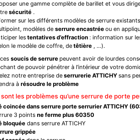
oposer une gamme complète de barillet et vous diriger
tre
sécurité
.
former sur les différents modèles de serrure existant
ltipoint, modèles de
serrure encastrée
ou en appliqu
ticiper les
tentatives d’effraction
: information sur l
elon le modèle de coffre, de
têtière
, …).
 ces
soucis de serrure
peuvent avoir de lourdes con
hant de pouvoir pénétrer à l’intérieur de votre domi
elez notre entreprise de
serrurerie ATTICHY
sans pe
iendra à
résoudre le problème
 sont les problèmes qu’une serrure de porte pe
é coincée dans serrure porte serrurier ATTICHY (6
rrure 3 points
ne ferme plus 60350
é bloquée
dans serrure ATTICHY
rrure grippée