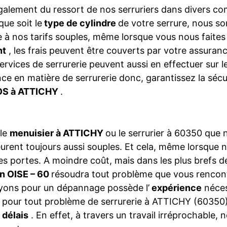
galement du ressort de nos serruriers dans divers 
que soit le
type de cylindre
de votre serrure, nous so
 à nos tarifs souples, même lorsque vous nous faite
nt
, les frais peuvent être couverts par votre assura
ervices de serrurerie peuvent aussi en effectuer sur 
ce en matière de serrurerie donc, garantissez la séc
S à ATTICHY
.
 le
menuisier à ATTICHY
ou le serrurier à 60350 que
rent toujours aussi souples. Et cela, même lorsque 
es portes. A moindre coût, mais dans les plus brefs dé
n OISE – 60
résoudra tout problème que vous rencont
yons pour un dépannage possède l’
expérience
néces
, pour tout problème de serrurerie à ATTICHY (60350) 
 délais
. En effet, à travers un travail irréprochable, 