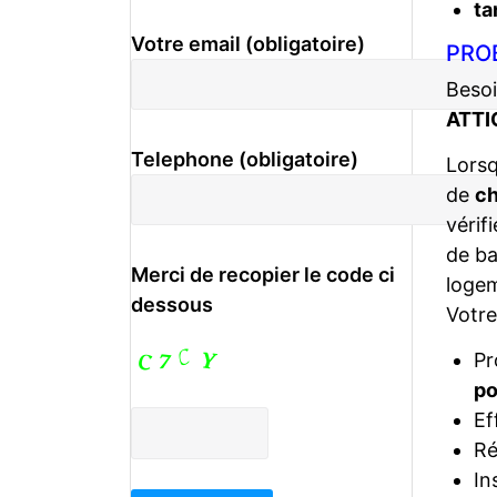
ta
Votre email (obligatoire)
PRO
Besoi
ATTI
Telephone (obligatoire)
Lors
de
ch
vérif
de ba
Merci de recopier le code ci
logem
dessous
Votr
Pr
po
Ef
Ré
In