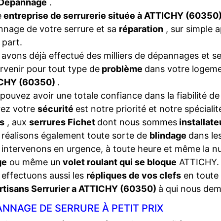
Dépannage
.
e
entreprise de serrurerie située à ATTICHY (60350
nage de votre serrure et sa
réparation
, sur simple 
 part.
avons déjà effectué des milliers de dépannages et se
ervenir pour tout type de
problème
dans votre logeme
CHY (60350)
.
pouvez avoir une totale confiance dans la fiabilité de
rez votre
sécurité
est notre priorité et notre spéciali
s
, aux
serrures Fichet
dont nous sommes
installat
réalisons également toute sorte de
blindage
dans les
intervenons en urgence, à toute heure et même la nui
ge
ou même un
volet roulant qui se bloque
ATTICHY.
effectuons aussi les
répliques de vos clefs
en toute 
rtisans Serrurier a ATTICHY (60350)
à qui nous dem
NNAGE DE SERRURE À PETIT PRIX