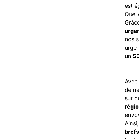
est é
Quel 
Grâce
urge
nos s
urgen
un
SO
Avec
demeu
sur d
régio
envo
Ainsi
brefs