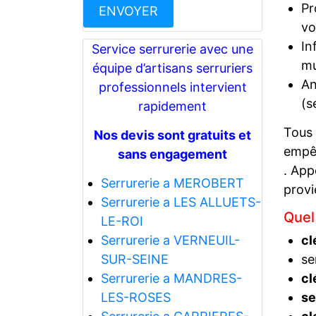
Pr
vo
In
Service serrurerie avec une
mu
équipe d’artisans serruriers
An
professionnels intervient
(s
rapidement
Tous
Nos devis sont gratuits et
empêc
sans engagement
. App
Serrurerie a MEROBERT
prov
Serrurerie a LES ALLUETS-
Quel
LE-ROI
Serrurerie a VERNEUIL-
cl
SUR-SEINE
se
Serrurerie a MANDRES-
cl
LES-ROSES
se