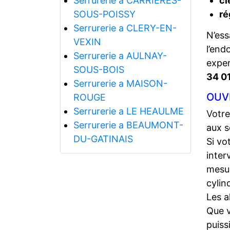
Serrurerie a CARRIERES-
cl
SOUS-POISSY
ré
Serrurerie a CLERY-EN-
N’ess
VEXIN
l’end
Serrurerie a AULNAY-
expe
SOUS-BOIS
34 0
Serrurerie a MAISON-
OUV
ROUGE
Serrurerie a LE HEAULME
Votre
Serrurerie a BEAUMONT-
aux s
DU-GATINAIS
Si vo
inter
mesur
cylin
Les a
Que 
puiss