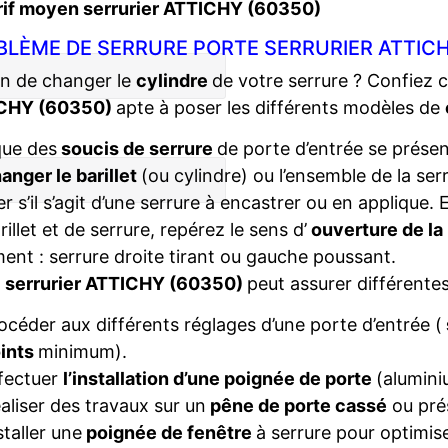
rif moyen serrurier ATTICHY (60350)
BLÈME DE SERRURE PORTE SERRURIER ATTICH
n de changer le
cylindre
de votre serrure ? Confiez 
CHY (60350)
apte à poser les différents modèles de
que des
soucis de serrure
de porte d’entrée se présent
anger le barillet
(ou cylindre) ou l’ensemble de la ser
ier s’il s’agit d’une serrure à encastrer ou en applique
rillet et de serrure, repérez le sens d’
ouverture de la
ent : serrure droite tirant ou gauche poussant.
e
serrurier ATTICHY (60350)
peut assurer différentes
océder aux différents réglages d’une porte d’entrée (
ints
minimum).
fectuer
l’installation d’une poignée de porte
(alumini
aliser des travaux sur un
pêne de porte cassé
ou pré
staller une
poignée de fenêtre
à serrure pour optimise