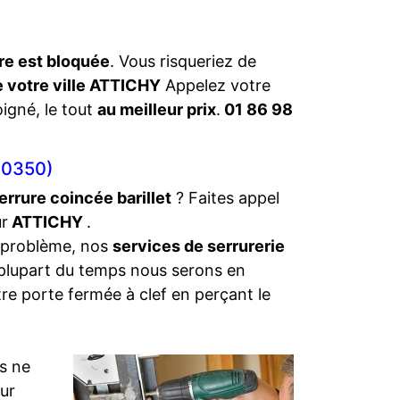
re est bloquée
. Vous risqueriez de
e votre ville ATTICHY
Appelez votre
oigné, le tout
au meilleur prix
.
01 86 98
60350)
errure coincée barillet
? Faites appel
ur
ATTICHY
.
 problème, nos
services de serrurerie
 plupart du temps nous serons en
tre porte fermée à clef en perçant le
s ne
eur