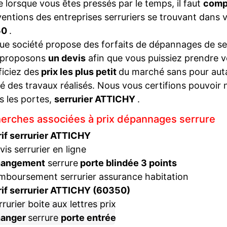
lorsque vous êtes pressés par le temps, il faut
compa
ventions des entreprises serruriers se trouvant dans 
50
.
e société propose des forfaits de dépannages de ser
 proposons
un devis
afin que vous puissiez prendre v
iciez des
prix les plus petit
du marché sans pour autan
té des travaux réalisés. Nous vous certifions pouvoir 
s les portes,
serrurier ATTICHY
.
erches associées à prix dépannages serrure
rif serrurier ATTICHY
vis serrurier en ligne
hangement
serrure
porte blindée 3 points
mboursement serrurier assurance habitation
rif serrurier ATTICHY (60350)
rrurier boite aux lettres prix
hanger
serrure
porte entrée