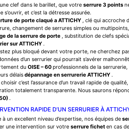
une clef dans le barillet, que votre
serrure 3 points
n
e s’ouvrir, et c’est la détresse assurée.
rture de porte claqué a ATTICHY
, clé qui accroche 
rrure, changement de serrures simples ou multipoints,
ge de la serrure de porte
, substitution de clefs spéc
urier sur ATTICHY
.
stez plus bloqué devant votre porte, ne cherchez pas
onnées d’un serrurier qui pourrait s’avérer malhonnêt
rtement du
OISE – 60
professionnels de la serrurerie,
eurs délais
dépannage en serrurerie ATTICHY
.
choisir c’est l’assurance d’un travail rapide de qualité,
ration totalement transparente. Nous saurons répon
50)
.
RVENTION RAPIDE D’UN SERRURIER À ATTICH
 à un excellent niveau d’expertise, nos équipes de
se
ser une intervention sur votre
serrure fichet
en cas d