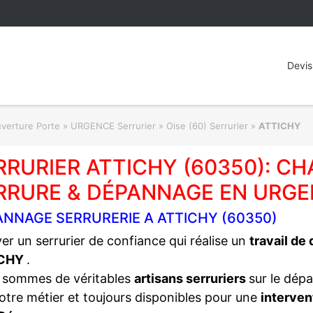
Devis
rture Porte » URGENCE Serrurier
»
Oise (60) Serrurier
»
ATTICHY
RRURIER ATTICHY (60350): C
RRURE & DÉPANNAGE EN URGE
ANNAGE SERRURERIE A ATTICHY (60350)
er un serrurier de confiance qui réalise un
travail de
ICHY
.
 sommes de véritables
artisans serruriers
sur le dép
otre métier et toujours disponibles pour une
interven