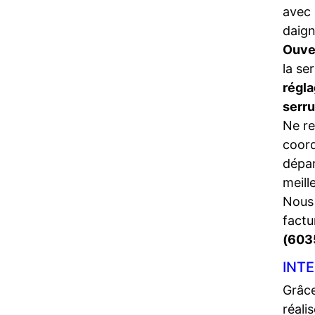
avec 
daign
Ouve
la se
régla
serr
Ne re
coord
dépa
meill
Nous 
factu
(603
INTE
Grâce
réali