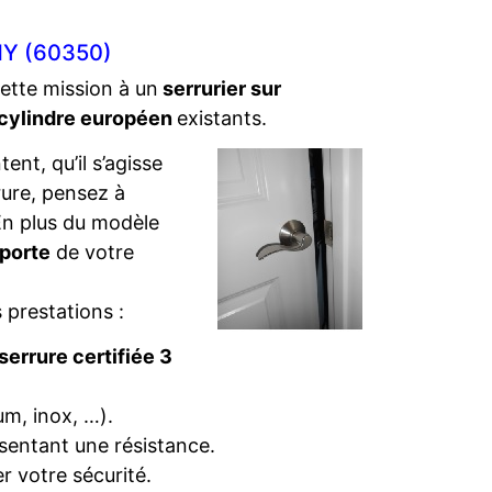
Y (60350)
cette mission à un
serrurier sur
cylindre européen
existants.
ent, qu’il s’agisse
rure, pensez à
. En plus du modèle
 porte
de votre
 prestations :
serrure certifiée 3
um, inox, …).
sentant une résistance.
r votre sécurité.