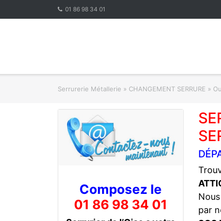
Skip
01 86 98 34 01
to
content
Serrurerie Métallerie
»
CHANGEMENT SERRURE » Ouve
SE
SE
DÉP
Trouv
ATT
Composez le
Nous
01 86 98 34 01
par n